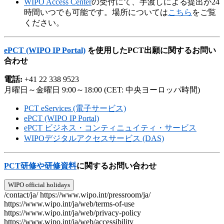
WIPO Access Center
の受付にて、手渡しによる提出が24
時間いつでも可能です。場所については
こちら
をご覧
ください。
ePCT (WIPO IP Portal)
を使用したPCT出願に関するお問い
合わせ
電話:
+41 22 338 9523
月曜日～金曜日 9:00～18:00 (CET: 中央ヨーロッパ時間)
PCT eServices (電子サービス)
ePCT (WIPO IP Portal)
ePCT ビジネス・コンティニュイティ・サービス
WIPOデジタルアクセスサービス (DAS)
PCT研修や研修資料
に関するお問い合わせ
WIPO official holidays
/contact/ja/
https://www.wipo.int/pressroom/ja/
https://www.wipo.int/ja/web/terms-of-use
https://www.wipo.int/ja/web/privacy-policy
https://www.wipo.int/ja/web/accessibility