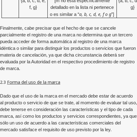
{a, b, c, d, e,
[m no está específicamente
{a, b, c, d
f, g}
detallado en la lista ni pertenece
g}
a, b, c, d, e, f o g
o es similar a “
”]
Finalmente, cabe precisar que el hecho de que se cancele
parcialmente el registro de una marca no determina que un tercero
pueda acceder de forma automática al registro de una marca
idéntica o similar para distinguir los productos o servicios que fueron
materia de cancelación, ya que dicha circunstancia deberá ser
evaluada por la Autoridad en el respectivo procedimiento de registro
de marca.
2.3
Forma del uso de la marca
Dado que el uso de la marca en el mercado debe estar de acuerdo
al producto o servicio de que se trate, al momento de evaluar tal uso,
debe tenerse en consideración las características y el tipo de cada
marca, así como los productos y servicios correspondientes, ya que
sólo un uso de acuerdo a las características comerciales del
mercado satisface el requisito de uso previsto por la ley.