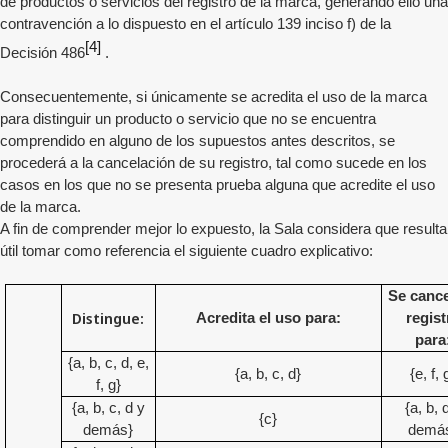
de productos o servicios del registro de la marca, generando ello una
contravención a lo dispuesto en el artículo 139 inciso f) de la
[4]
Decisión 486
.
Consecuentemente, si únicamente se acredita el uso de la marca
para distinguir un producto o servicio que no se encuentra
comprendido en alguno de los supuestos antes descritos, se
procederá a la cancelación de su registro, tal como sucede en los
casos en los que no se presenta prueba alguna que acredite el uso
de la marca.
A fin de comprender mejor lo expuesto, la Sala considera que resulta
útil tomar como referencia el siguiente cuadro explicativo:
Se cance
Distingue:
Acredita el uso para:
regist
para
{a, b, c, d, e,
{a, b, c, d}
{e, f, 
f, g}
{a, b, c, d y
{a, b, 
{c}
demás}
demá