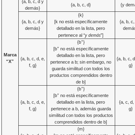
{a, b, c, d y
{a, b, c, d}
{y dem
demás}
{k}
{a, b, c, d y
[k no está específicamente
{a, b, c,
demás}
detallado en la lista, pero
demá
y demás
pertenece al “
”]
+
{b
}
+
[b
no está específicamente
Marca
detallado en la lista, pero
{a, b, c, d, e,
{a, b, c, d
“X”
pertenece a b; sin embargo, no
f, g}
g}
guarda similitud con todos los
productos comprendidos dentro
de b]
+
{b
}
+
[b
no está específicamente
{a, b, c, d, e,
detallado en la lista, pero
{a, c, d, 
f, g}
pertenece a b, además guarda
g}
similitud con todos los productos
comprendidos dentro de b]
{m}