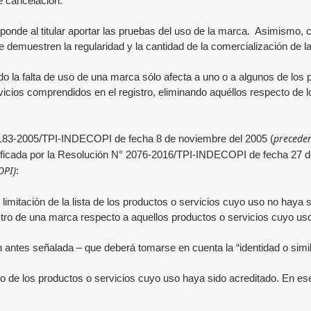
e cancelación.
esponde al titular aportar las pruebas del uso de la marca. Asimismo, 
 demuestren la regularidad y la cantidad de la comercialización de l
 la falta de uso de una marca sólo afecta a uno o a algunos de los p
ervicios comprendidos en el registro, eliminando aquéllos respecto de
preceden
° 1183-2005/TPI-INDECOPI de fecha 8 de noviembre del 2005 (
ificada por la Resolución N° 2076-2016/TPI-INDECOPI de fecha 27 de
OPI)
:
o limitación de la lista de los productos o servicios cuyo uso no haya 
stro de una marca respecto a aquellos productos o servicios cuyo us
ón antes señalada – que deberá tomarse en cuenta la “identidad o simil
to de los productos o servicios cuyo uso haya sido acreditado. En ese