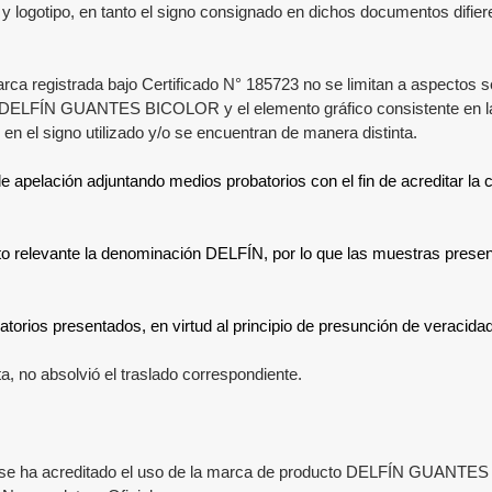
tipo, en tanto el signo consignado en dichos documentos difiere d
 marca registrada bajo Certificado N° 185723 no se limitan a aspectos 
vo DELFÍN GUANTES BICOLOR y el elemento gráfico consistente en la re
 en el signo utilizado y/o se encuentran de manera distinta.
e apelación adjuntando medios probatorios con el fin de acreditar la
to relevante la denominación DELFÍN, por lo que las muestras prese
batorios presentados, en virtud al principio de presunción de veracidad
a, no absolvió el traslado correspondiente.
 se ha acreditado el uso de la marca de producto
DELFÍN GUANTES