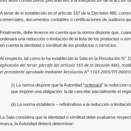
tres años consecutivos precedentes a la interposición de la acción d
A tenor de lo establecido en el artículo 167 de la Decisión 486, corr
comerciales, documentos contables o certificaciones de auditoría que
Finalmente, debe tenerse en cuenta que la norma dispone que, cuando
ordenará una reducción o limitación de la lista de los productos o s
en cuenta la identidad o similitud de los productos o servicios.
Al respecto, tal como lo ha establecido la Sala en la Resolución N
aplicación del tercer párrafo del artículo 165 de la Decisión 486
), mod
el precedente aprobado mediante Resolución N° 1183-2005/TPI-INDEC
ordenará
(i) La norma dispone que la Autoridad “
” la reducción 
que impone una obligación: la de cancelar parcialmente el regi
(ii) La norma establece – refiriéndose a la reducción o limitaci
La Sala considera que la identidad o similitud debe evaluarse respec
marca, la Autoridad deberá determinar: