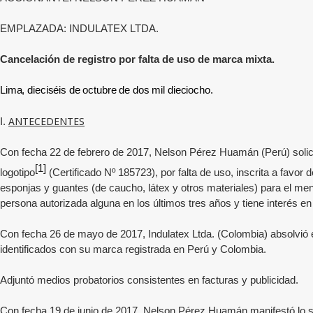
EMPLAZADA:
INDULATEX LTDA.
Cancelación de registro por falta de uso de marca mixta.
Lima, dieciséis de octubre de dos mil dieciocho.
ANTECEDENTES
I.
Con fecha 22 de febrero
de 2017,
Nelson Pérez Huamán (Perú) solicit
[1]
logotipo
(Certificado Nº
185723
), por falta de uso, inscrita a favor 
esponjas y guantes (de caucho, látex y otros materiales) para el me
persona autorizada alguna en los últimos tres años y tiene interés en 
Con fecha 26 de mayo de 2017, Indulatex Ltda. (Colombia) absolvió 
identificados con su marca registrada en Perú y Colombia.
Adjuntó medios probatorios consistentes en facturas y publicidad.
Con fecha 19 de junio de 2017, Nelson Pérez Huamán manifestó lo s