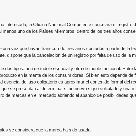
sona interesada, la Oficina Nacional Competente cancelará el registro
 en al menos uno de los Países Miembros, dentro de los tres años conse
 una vez que hayan transcurrido tres años contados a partir de la fec
ente, dispone que la cancelación de un registro por falta de uso de l
e dos tipos: una de índole esencial y otra de índole funcional. Entre l
producto en la mente de los consumidores. Si bien esto depende de fa
 esencial del uso obligatorio es aproximar el contenido formal del regi
que se presentan al determinar si un nuevo signo solicitado y una ma
istro de marcas en el mercado abriendo el abanico de posibilidades qu
uales se considera que la marca ha sido usada: