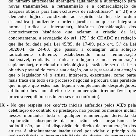
do número antecedente abrangerá igualmente a autorização para
novas transmissões, a retransmissão e a comercialização de
fixações obtidas para fins exclusivos de radiodifusão” [n.º 3]) e o
elemento lógico, condizente ao espírito da lei, de ordem
sistemática (condizente à ordem jurídica em que se integra a
norma jurídica a interpretar), histórica (consideração dos
acontecimentos históricos que aclaram a criação da lei,
art
concretamente, a revogação do
. 179.º do CDADC na redação
art
que lhe foi dada pela Lei 45/85, de 17-09, pelo
. 5.º da Le
50/2004, de 24-08, que passou a consagrar uma solução
radicalmente diferente, estabelecendo uma remuneração
inalienável, equitativa e única em lugar de uma remuneração
suplementar), e racional ou teleológica (a razão de ser da lei e o
objetivo pretendido com a sua criação, ou seja, ter-se-á em atenção
que o legislador vê o artista, intérprete, executante, como parte
mais fraca em todo este processo negocial e procura uma paridade
que impõe que estes não fiquem completamente desprotegidos,
arbitrando-lhes um direito de remuneração irrenunciável que
procura reequilibrar os interesses em confronto).
cachets
AIE’s
IX - No que respeita aos
iniciais auferidos pelos
pel
celebração do contrato de prestação, não podem os mesmos incluir
nesses montantes toda e qualquer remuneração derivada da
exploração subsequente da prestação pelos organismos de
radiodifusão, pois tal disposição do direito de remuneração dos
artistas é absolutamente inadmissível por violar o princípio da
inalienabilidade e irrenunciabilidade do direito de remuneração