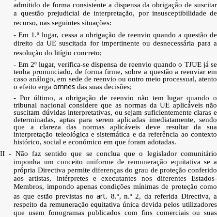
admitido de forma consistente a dispensa da obrigação de suscitar
a questão prejudicial de interpretação, por insusceptibilidade de
recurso, nas seguintes situações:
- Em 1.º lugar, cessa a obrigação de reenvio quando a questão de
direito da UE suscitada for impertinente ou desnecessária para a
resolução do litígio concreto;
- Em 2º lugar, verifica-se dispensa de reenvio quando o TJUE já se
tenha pronunciado, de forma firme, sobre a questão a reenviar em
caso análogo, em sede de reenvio ou outro meio processual, atento
omnes
o efeito erga
das suas decisões;
- Por último, a obrigação de reenvio não tem lugar quando o
tribunal nacional considere que as normas da UE aplicáveis não
suscitam dúvidas interpretativas, ou sejam suficientemente claras e
determinadas, aptas para serem aplicadas imediatamente, sendo
que a clareza das normas aplicáveis deve resultar da sua
interpretação teleológica e sistemática e da referência ao contexto
histórico, social e económico em que foram adotadas.
II - Não faz sentido que se conclua que o legislador comunitário
imponha um conceito uniforme de remuneração equitativa se a
própria Directiva permite diferenças do grau de proteção conferido
aos artistas, intérpretes e executantes nos diferentes Estados-
Membros, impondo apenas condições mínimas de proteção como
art
as que estão previstas no
. 8.º, n.º 2, da referida Directiva, 
respeito da remuneração equitativa única devida pelos utilizadores
que usem fonogramas publicados com fins comerciais ou suas