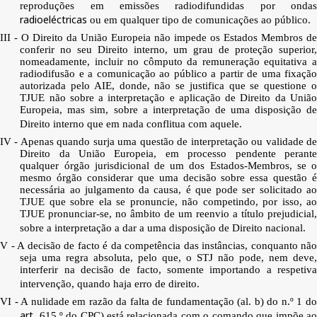
reproduções em emissões radiodifundidas por ondas
radioeléctricas
ou em qualquer tipo de comunicações ao público.
III - O Direito da União Europeia não impede os Estados Membros de
conferir no seu Direito interno, um grau de proteção superior,
nomeadamente, incluir no cômputo da remuneração equitativa a
radiodifusão e a comunicação ao público a partir de uma fixação
autorizada pelo AIE, donde, não se justifica que se questione o
TJUE não sobre a interpretação e aplicação de Direito da União
Europeia, mas sim, sobre a interpretação de uma disposição de
Direito interno que em nada conflitua com aquele.
IV - Apenas quando surja uma questão de interpretação ou validade de
Direito da União Europeia, em processo pendente perante
qualquer órgão jurisdicional de um dos Estados-Membros, se o
mesmo órgão considerar que uma decisão sobre essa questão é
necessária ao julgamento da causa, é que pode ser solicitado ao
TJUE que sobre ela se pronuncie, não competindo, por isso, ao
TJUE pronunciar-se, no âmbito de um reenvio a título prejudicial,
sobre a interpretação a dar a uma disposição de Direito nacional.
V - A decisão de facto é da competência das instâncias, conquanto não
seja uma regra absoluta, pelo que, o STJ não pode, nem deve,
interferir na decisão de facto, somente importando a respetiva
intervenção, quando haja erro de direito.
VI - A nulidade em razão da falta de fundamentação (al. b) do n.º 1 do
art
. 615.º do CPC) está relacionada com o comando que impõe ao