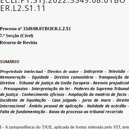
2.S
Processo nº 3349/08.0TBOER.L
1
7.ª Secção (Cível)
Recurso de Revista
SUMÁRIO
Intérprete
Televisão
Propriedade intelectual - Direitos de autor
–
–
–
Remuneração
Equidade
Diretiva comunitária
Transposição de
–
-
-
Diretiva
Tribunal de Justiça da União Europeia - Reenvio prejudicia
-
Pressupostos
Interpretação da lei
Poderes do Supremo Tribuna
–
-
-
de Justiça
Conhecimento oficioso
Ampliação da matéria de facto
-
-
Incidente de liquidação
Caso julgado
Juros de mora
Direit
-
-
-
Internacional
Âmbito pessoal de aplicação
Nulidade de acórdão
-
-
Falta de fundamentação
Baixa do processo ao tribunal recorrido
-
I - A jurisprudência do TJUE, aplicada de forma reiterada pelo STJ, tem