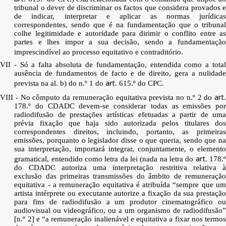
tribunal o dever de discriminar os factos que considera provados e
de indicar, interpretar e aplicar as normas jurídicas
correspondentes, sendo que é na fundamentação que o tribunal
colhe legitimidade e autoridade para dirimir o conflito entre as
partes e lhes impor a sua decisão, sendo a fundamentação
imprescindível ao processo equitativo e contraditório.
VII - Só a falta absoluta de fundamentação, entendida como a total
ausência de fundamentos de facto e de direito, gera a nulidade
art
prevista na al. b) do n.º 1 do
. 615.º do CPC.
art
VIII - No cômputo da remuneração equitativa prevista no n.º 2 do
.
178.º do CDADC devem-se considerar todas as emissões por
radiodifusão de prestações artísticas efetuadas a partir de uma
prévia fixação que haja sido autorizada pelos titulares dos
correspondentes direitos, incluindo, portanto, as primeiras
emissões, porquanto o legislador disse o que queria, sendo que na
sua interpretação, importará integrar, conjuntamente, o elemento
art
gramatical, entendido como letra da lei (nada na letra do
. 178.
do CDADC autoriza uma interpretação restritiva relativa à
exclusão das primeiras transmissões do âmbito de remuneração
equitativa - a remuneração equitativa é atribuída “sempre que um
artista intérprete ou executante autorize a fixação da sua prestação
para fins de radiodifusão a um produtor cinematográfico ou
audiovisual ou videográfico, ou a um organismo de radiodifusão”
[n.º 2] e “a remuneração inalienável e equitativa a fixar nos termos