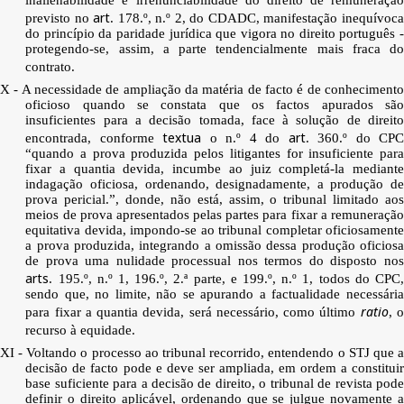
art
previsto no
. 178.º, n.º 2, do CDADC, manifestação inequívoc
do princípio da paridade jurídica que vigora no direito português -
protegendo-se, assim, a parte tendencialmente mais fraca do
contrato.
X - A necessidade de ampliação da matéria de facto é de conhecimento
oficioso quando se constata que os factos apurados são
insuficientes para a decisão tomada, face à solução de direito
textua
art
encontrada, conforme
o n.º 4 do
. 360.º do CP
“quando a prova produzida pelos litigantes for insuficiente para
fixar a quantia devida, incumbe ao juiz completá-la mediante
indagação oficiosa, ordenando, designadamente, a produção de
prova pericial.”, donde, não está, assim, o tribunal limitado aos
meios de prova apresentados pelas partes para fixar a remuneração
equitativa devida, impondo-se ao tribunal completar oficiosamente
a prova produzida, integrando a omissão dessa produção oficiosa
de prova uma nulidade processual nos termos do disposto nos
arts
. 195.º, n.º 1, 196.º, 2.ª parte, e 199.º, n.º 1, todos do CPC,
sendo que, no limite, não se apurando a factualidade necessária
ratio
para fixar a quantia devida, será necessário, como último
, 
recurso à equidade.
XI - Voltando o processo ao tribunal recorrido, entendendo o STJ que a
decisão de facto pode e deve ser ampliada, em ordem a constituir
base suficiente para a decisão de direito, o tribunal de revista pode
definir o direito aplicável, ordenando que se julgue novamente a