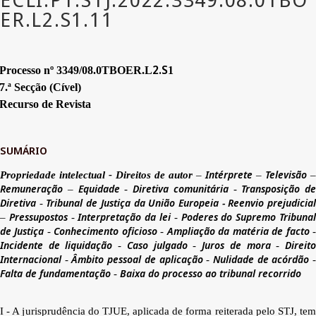
2.S
Processo nº 3349/08.0TBOER.L
1
7.ª Secção (Cível)
Recurso de Revista
SUMÁRIO
Intérprete
Televisão
Propriedade intelectual - Direitos de autor
–
–
–
Remuneração
Equidade
Diretiva comunitária
Transposição de
–
-
-
Diretiva
Tribunal de Justiça da União Europeia - Reenvio prejudicia
-
Pressupostos
Interpretação da lei
Poderes do Supremo Tribuna
–
-
-
de Justiça
Conhecimento oficioso
Ampliação da matéria de facto
-
-
Incidente de liquidação
Caso julgado
Juros de mora
Direit
-
-
-
Internacional
Âmbito pessoal de aplicação
Nulidade de acórdão
-
-
Falta de fundamentação
Baixa do processo ao tribunal recorrido
-
I - A jurisprudência do TJUE, aplicada de forma reiterada pelo STJ, tem