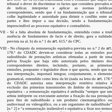
tribunal o dever de discriminar os factos que considera provados e
de indicar, interpretar e aplicar as normas jurídicas
correspondentes, sendo que é na fundamentação que o tribunal
colhe legitimidade e autoridade para dirimir o conflito entre as
partes e lhes impor a sua decisão, sendo a fundamentação
imprescindível ao processo equitativo e contraditório.
VII - Só a falta absoluta de fundamentação, entendida como a total
ausência de fundamentos de facto e de direito, gera a nulidade
art
prevista na al. b) do n.º 1 do
. 615.º do CPC.
art
VIII - No cômputo da remuneração equitativa prevista no n.º 2 do
.
178.º do CDADC devem-se considerar todas as emissões por
radiodifusão de prestações artísticas efetuadas a partir de uma
prévia fixação que haja sido autorizada pelos titulares dos
correspondentes direitos, incluindo, portanto, as primeiras
emissões, porquanto o legislador disse o que queria, sendo que na
sua interpretação, importará integrar, conjuntamente, o elemento
art
gramatical, entendido como letra da lei (nada na letra do
. 178.
do CDADC autoriza uma interpretação restritiva relativa à
exclusão das primeiras transmissões do âmbito de remuneração
equitativa - a remuneração equitativa é atribuída “sempre que um
artista intérprete ou executante autorize a fixação da sua prestação
para fins de radiodifusão a um produtor cinematográfico ou
audiovisual ou videográfico, ou a um organismo de radiodifusão”
[n.º 2] e “a remuneração inalienável e equitativa a fixar nos termos