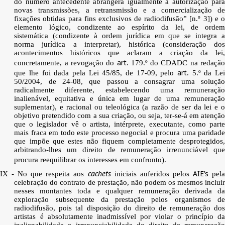
do número antecedente abrangerá igualmente a autorização para
novas transmissões, a retransmissão e a comercialização de
fixações obtidas para fins exclusivos de radiodifusão” [n.º 3]) e o
elemento lógico, condizente ao espírito da lei, de ordem
sistemática (condizente à ordem jurídica em que se integra a
norma jurídica a interpretar), histórica (consideração dos
acontecimentos históricos que aclaram a criação da lei,
art
concretamente, a revogação do
. 179.º do CDADC na redação
art
que lhe foi dada pela Lei 45/85, de 17-09, pelo
. 5.º da Le
50/2004, de 24-08, que passou a consagrar uma solução
radicalmente diferente, estabelecendo uma remuneração
inalienável, equitativa e única em lugar de uma remuneração
suplementar), e racional ou teleológica (a razão de ser da lei e o
objetivo pretendido com a sua criação, ou seja, ter-se-á em atenção
que o legislador vê o artista, intérprete, executante, como parte
mais fraca em todo este processo negocial e procura uma paridade
que impõe que estes não fiquem completamente desprotegidos,
arbitrando-lhes um direito de remuneração irrenunciável que
procura reequilibrar os interesses em confronto).
cachets
AIE’s
IX - No que respeita aos
iniciais auferidos pelos
pel
celebração do contrato de prestação, não podem os mesmos incluir
nesses montantes toda e qualquer remuneração derivada da
exploração subsequente da prestação pelos organismos de
radiodifusão, pois tal disposição do direito de remuneração dos
artistas é absolutamente inadmissível por violar o princípio da
inalienabilidade e irrenunciabilidade do direito de remuneração