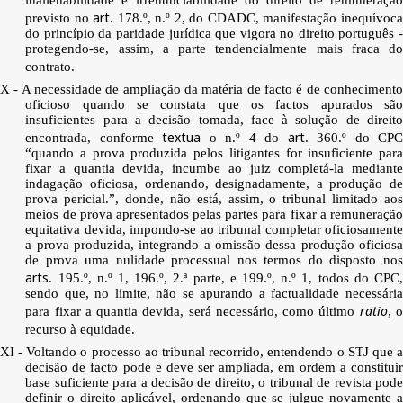
art
previsto no
. 178.º, n.º 2, do CDADC, manifestação inequívoc
do princípio da paridade jurídica que vigora no direito português -
protegendo-se, assim, a parte tendencialmente mais fraca do
contrato.
X - A necessidade de ampliação da matéria de facto é de conhecimento
oficioso quando se constata que os factos apurados são
insuficientes para a decisão tomada, face à solução de direito
textua
art
encontrada, conforme
o n.º 4 do
. 360.º do CP
“quando a prova produzida pelos litigantes for insuficiente para
fixar a quantia devida, incumbe ao juiz completá-la mediante
indagação oficiosa, ordenando, designadamente, a produção de
prova pericial.”, donde, não está, assim, o tribunal limitado aos
meios de prova apresentados pelas partes para fixar a remuneração
equitativa devida, impondo-se ao tribunal completar oficiosamente
a prova produzida, integrando a omissão dessa produção oficiosa
de prova uma nulidade processual nos termos do disposto nos
arts
. 195.º, n.º 1, 196.º, 2.ª parte, e 199.º, n.º 1, todos do CPC,
sendo que, no limite, não se apurando a factualidade necessária
ratio
para fixar a quantia devida, será necessário, como último
, 
recurso à equidade.
XI - Voltando o processo ao tribunal recorrido, entendendo o STJ que a
decisão de facto pode e deve ser ampliada, em ordem a constituir
base suficiente para a decisão de direito, o tribunal de revista pode
definir o direito aplicável, ordenando que se julgue novamente a