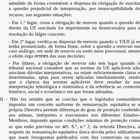
admitido de forma consistente a dispensa da obrigação de suscitar
a questão prejudicial de interpretação, por insusceptibilidade de
recurso, nas seguintes situações:
- Em 1.º lugar, cessa a obrigação de reenvio quando a questão de
direito da UE suscitada for impertinente ou desnecessária para a
resolução do litígio concreto;
- Em 2º lugar, verifica-se dispensa de reenvio quando o TJUE já se
tenha pronunciado, de forma firme, sobre a questão a reenviar em
caso análogo, em sede de reenvio ou outro meio processual, atento
omnes
o efeito erga
das suas decisões;
- Por último, a obrigação de reenvio não tem lugar quando o
tribunal nacional considere que as normas da UE aplicáveis não
suscitam dúvidas interpretativas, ou sejam suficientemente claras e
determinadas, aptas para serem aplicadas imediatamente, sendo
que a clareza das normas aplicáveis deve resultar da sua
interpretação teleológica e sistemática e da referência ao contexto
histórico, social e económico em que foram adotadas.
II - Não faz sentido que se conclua que o legislador comunitário
imponha um conceito uniforme de remuneração equitativa se a
própria Directiva permite diferenças do grau de proteção conferido
aos artistas, intérpretes e executantes nos diferentes Estados-
Membros, impondo apenas condições mínimas de proteção como
art
as que estão previstas no
. 8.º, n.º 2, da referida Directiva, 
respeito da remuneração equitativa única devida pelos utilizadores
que usem fonogramas publicados com fins comerciais ou suas