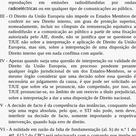
reproduções em emissões radiodifundidas por ondas
radioeléctricas
ou em qualquer tipo de comunicações ao público.
III - O Direito da União Europeia não impede os Estados Membros de
conferir no seu Direito interno, um grau de proteção superior,
nomeadamente, incluir no cômputo da remuneração equitativa a
radiodifusão e a comunicação ao público a partir de uma fixação
autorizada pelo AIE, donde, não se justifica que se questione o
TJUE não sobre a interpretação e aplicação de Direito da União
Europeia, mas sim, sobre a interpretação de uma disposição de
Direito interno que em nada conflitua com aquele.
IV - Apenas quando surja uma questão de interpretação ou validade de
Direito da União Europeia, em processo pendente perante
qualquer órgão jurisdicional de um dos Estados-Membros, se o
mesmo órgão considerar que uma decisão sobre essa questão é
necessária ao julgamento da causa, é que pode ser solicitado ao
TJUE que sobre ela se pronuncie, não competindo, por isso, ao
TJUE pronunciar-se, no âmbito de um reenvio a título prejudicial,
sobre a interpretação a dar a uma disposição de Direito nacional.
V - A decisão de facto é da competência das instâncias, conquanto não
seja uma regra absoluta, pelo que, o STJ não pode, nem deve,
interferir na decisão de facto, somente importando a respetiva
intervenção, quando haja erro de direito.
VI - A nulidade em razão da falta de fundamentação (al. b) do n.º 1 do
art
. 615.º do CPC) está relacionada com o comando que impõe ao