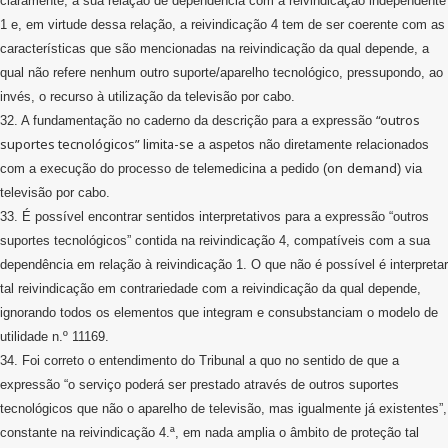
claramente, a sua relação de dependência com a reivindicação independente
1 e, em virtude dessa relação, a reivindicação 4 tem de ser coerente com as
características que são mencionadas na reivindicação da qual depende, a
qual não refere nenhum outro suporte/aparelho tecnológico, pressupondo, ao
invés, o recurso à utilização da televisão por cabo.
“outros
32. A fundamentação no caderno da descrição para a expressão
suportes tecnológicos” limita-se
a aspetos não diretamente relacionados
on
demand
com a execução do processo de telemedicina a pedido (
) via
televisão por cabo.
33. É possível encontrar sentidos interpretativos para a expressão “outros
suportes tecnológicos” contida na reivindicação 4, compatíveis com a sua
dependência em relação à reivindicação 1. O que não é possível é interpretar
tal reivindicação em contrariedade com a reivindicação da qual depende,
ignorando todos os elementos que integram e consubstanciam o modelo de
utilidade n.º 11169.
34. Foi correto o entendimento do Tribunal a quo no sentido de que a
expressão “o serviço poderá ser prestado através de outros suportes
tecnológicos que não o aparelho de televisão, mas igualmente já existentes”,
constante na reivindicação 4.ª, em nada amplia o âmbito de proteção tal