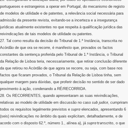
portugueses e estrangeiros a operar em Portugal, do mecanismo de registo
de modelos de utilidade e de patentes, a relevância social necessária para
admissão da presente revista, evitando-se a incerteza e a insegurança
jurídicas atualmente existentes no que respeita à qualificação jurídica das
reivindicações de tais modelos de utilidade ou patentes.
27. Tal como resulta da decisão do Tribunal de 1.ª Instância, transcrita no
Acórdão de que ora se recorre, é manifesto que, provados os factos
constantes da sentença proferida pelo Tribunal de 1.ª Instância, o Tribunal
da Relação de Lisboa teria, necessariamente, que retirar conclusão diferente
da que retirou no Acórdão de que agora se recorre, ou seja, com base nos
factos que ficaram provados, o Tribunal da Relação de Lisboa tinha, sem
qualquer margem para dúvidas, que proferir decisão no sentido de ser dado
provimento à ação, condenando a RÉ/RECORRIDA.
28. Os RECORRENTES, quando apresentaram as suas reivindicações,
sub
judice
relativas ao modelo de utilidade em discussão no caso
, cumpriram
supra
todos os requisitos legalmente previstos e
elencados, apresentando 6
(seis) reivindicações no âmbito da quais explicitam, detalhadamente, e de
supra
transcrito
acordo com o disposto 62.º, número 1., alínea a), já
, o que