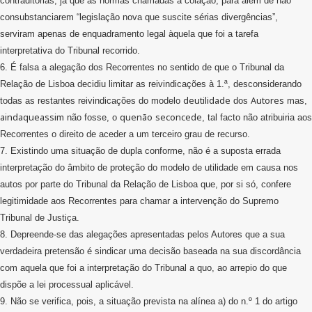
contraditórias, já que as normas chamadas à colação, para além de não
consubstanciarem “legislação nova que suscite sérias divergências”,
serviram apenas de enquadramento legal àquela que foi a tarefa
interpretativa do Tribunal recorrido.
6. É falsa a alegação dos Recorrentes no sentido de que o Tribunal da
Relação de Lisboa decidiu limitar as reivindicações à 1.ª, desconsiderando
deutilidade
Autores
todas as restantes reivindicações do modelo
dos
mas,
aindaqueassim
quenão
seconcede
não fosse, o
, tal facto não atribuiria aos
Recorrentes o direito de aceder a um terceiro grau de recurso.
7. Existindo uma situação de dupla conforme, não é a suposta errada
interpretação do âmbito de proteção do modelo de utilidade em causa nos
autos por parte do Tribunal da Relação de Lisboa que, por si só, confere
legitimidade aos Recorrentes para chamar a intervenção do Supremo
Tribunal de Justiça.
8. Depreende-se das alegações apresentadas pelos Autores que a sua
verdadeira pretensão é sindicar uma decisão baseada na sua discordância
com aquela que foi a interpretação do Tribunal a quo, ao arrepio do que
dispõe a lei processual aplicável.
9. Não se verifica, pois, a situação prevista na alínea a) do n.º 1 do artigo