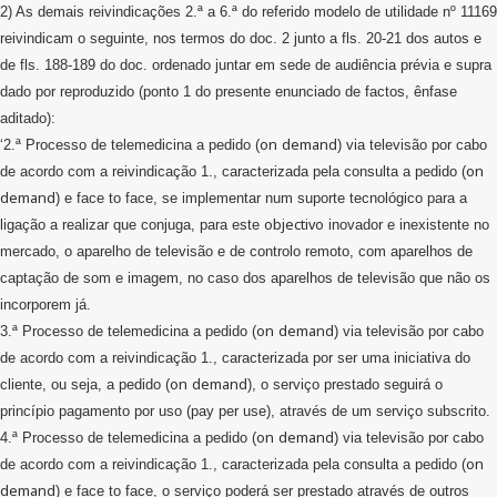
2) As demais reivindicações 2.ª a 6.ª do referido modelo de utilidade nº 11169
reivindicam o seguinte, nos termos do doc. 2 junto a fls. 20-21 dos autos e
de fls. 188-189 do doc. ordenado juntar em sede de audiência prévia e supra
dado por reproduzido (ponto 1 do presente enunciado de factos, ênfase
aditado):
on
demand
‘2.ª Processo de telemedicina a pedido (
) via televisão por cabo
on
de acordo com a reivindicação 1., caracterizada pela consulta a pedido (
demand
) e face to face, se implementar num suporte tecnológico para a
objectivo
ligação a realizar que conjuga, para este
inovador e inexistente no
mercado, o aparelho de televisão e de controlo remoto, com aparelhos de
captação de som e imagem, no caso dos aparelhos de televisão que não os
incorporem já.
on
demand
3.ª Processo de telemedicina a pedido (
) via televisão por cabo
de acordo com a reivindicação 1., caracterizada por ser uma iniciativa do
on
demand
cliente, ou seja, a pedido (
), o serviço prestado seguirá o
princípio pagamento por uso (pay per use), através de um serviço subscrito.
on
demand
4.ª Processo de telemedicina a pedido (
) via televisão por cabo
on
de acordo com a reivindicação 1., caracterizada pela consulta a pedido (
demand
) e face to face, o serviço poderá ser prestado através de outros