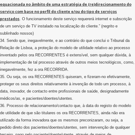
equacionada no âmbito de uma estratégia de (
re
)direcionamento do
serviço com base no perfil do cliente e/ou do tipo de serviços
prestados
. O funcionamento deste serviço requererá internet e subscrição
de um serviço de TV instalado na localização do cliente.” (negrito e
sublinhado nossos)
34. Sendo que, inegavelmente, e ao contrário do que conclui o Tribunal da
Relação de Lisboa, a proteção do modelo de utilidade relativo ao processo
inventado pelos ora RECORRENTES é extensível, sem qualquer dúvida, à
implementação de tal processo através de outros meios tecnológicos, como,
inegavelmente, fez a ora RECORRIDA.
35. Ou seja, os ora RECORRENTES quiseram, e fizeram-no efetivamente,
proteger os seus direitos relativamente à invenção de todo um processo, à
data, inovador, de contacto entre profissionais de saúde, designadamente
médicos/as, e pacientes/doentes/utentes.
36. Processo de relacionamento/contacto que, à data do registo do modelo
de utilidade de que são titulares os ora RECORRENTES, ainda não era
utilizado da forma inovadora que os mesmos preconizaram, ou seja, a
pedido direto dos pacientes/doentes/utentes, sem intervenção de qualquer
terceiro, pago pelo paciente/doente/utente, através de meios de