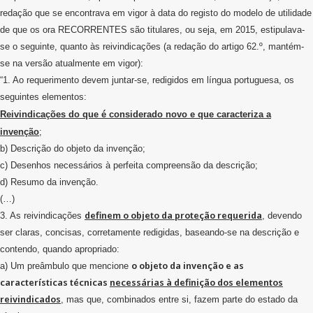
redação que se encontrava em vigor à data do registo do modelo de utilidade
de que os ora RECORRENTES são titulares, ou seja, em 2015, estipulava-
se o seguinte, quanto às reivindicações (a redação do artigo 62.º, mantém-
se na versão atualmente em vigor):
“1. Ao requerimento devem juntar-se, redigidos em língua portuguesa, os
seguintes elementos:
Reivindicações do que é considerado novo e que caracteriza a
invenção
;
b) Descrição do objeto da invenção;
c) Desenhos necessários à perfeita compreensão da descrição;
d) Resumo da invenção.
(…)
definem o objeto da proteção requerida
3. As reivindicações
, devendo
ser claras, concisas, corretamente redigidas, baseando-se na descrição e
contendo, quando apropriado:
o objeto da invenção e as
a) Um preâmbulo que mencione
características técnicas
necessárias à definição dos elementos
reivindicados
, mas que, combinados entre si, fazem parte do estado da