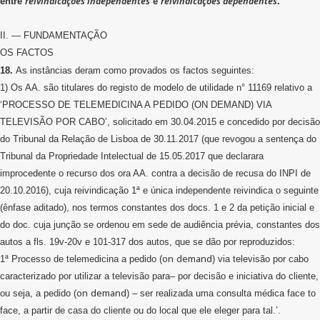
reivindicações independentes
reivindicações dependentes
entre
e
.
II. — FUNDAMENTAÇÃO
OS FACTOS
18.
As instâncias deram como provados os factos seguintes:
1) Os AA. são titulares do registo de modelo de utilidade n° 11169 relativo a
‘PROCESSO DE TELEMEDICINA A PEDIDO (ON DEMAND) VIA
TELEVISÃO POR CABO’, solicitado em 30.04.2015 e concedido por decisão
do Tribunal da Relação de Lisboa de 30.11.2017 (que revogou a sentença do
Tribunal da Propriedade Intelectual de 15.05.2017 que declarara
improcedente o recurso dos ora AA. contra a decisão de recusa do INPI de
20.10.2016), cuja reivindicação 1ª e única independente reivindica o seguinte
(ênfase aditado), nos termos constantes dos docs. 1 e 2 da petição inicial e
do doc. cuja junção se ordenou em sede de audiência prévia, constantes dos
autos a fls. 19v-20v e 101-317 dos autos, que se dão por reproduzidos:
on
demand
1ª Processo de telemedicina a pedido (
) via televisão por cabo
caracterizado por utilizar a televisão para– por decisão e iniciativa do cliente,
on
demand
ou seja, a pedido (
) – ser realizada uma consulta médica face to
face, a partir de casa do cliente ou do local que ele eleger para tal.’.