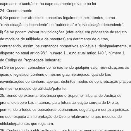
expressos e contrários ao expressamente previsto na lei.
24. Concretamente:
i) Se podem ser atendidos conceitos legalmente inexistentes, como
“reivindicação independente” ou “autónoma” e “reivindicação dependente”;
ii
) Se se podem valorar reivindicações (efetuadas em processos de registo
de modelos de utilidade e de patentes) em detrimento de outras,
contrariando, assim, os comandos normativos aplicáveis, designadamente, o
disposto no atual artigo 98.º, número 1., e no atual artigo 140.º, número 1.,
do Código da Propriedade Industrial;
ii
) Se se podem considerar como não tendo qualquer valor reivindicações às
quais o legislador conferiu o mesmo grau hierárquico, quando tais
reivindicações contenham, apenas, distintos modos de concretização prática
do mesmo modelo de utilidade/patente.
25. Sendo de extrema relevância que o Supremo Tribunal de Justiça de
pronuncie sobre tais matérias, para futura aplicação correta do Direito,
permitindo a todos os operadores económicos segurança e certeza jurídicas
no que respeita à interpretação do Direito relativamente aos modelos de
utilidade/patentes que registam.
26. Configurando a utilização diária, por todos os operadores económicos