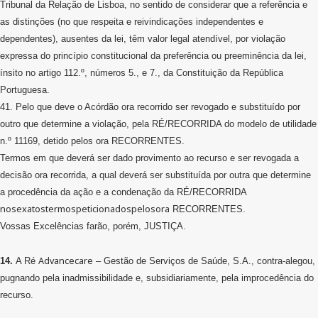
Tribunal da Relação de Lisboa, no sentido de considerar que a referência e
as distinções (no que respeita e reivindicações independentes e
dependentes), ausentes da lei, têm valor legal atendível, por violação
expressa do princípio constitucional da preferência ou preeminência da lei,
ínsito no artigo 112.º, números 5., e 7., da Constituição da República
Portuguesa.
41. Pelo que deve o Acórdão ora recorrido ser revogado e substituído por
outro que determine a violação, pela RÉ/RECORRIDA do modelo de utilidade
n.º 11169, detido pelos ora RECORRENTES.
Termos em que deverá ser dado provimento ao recurso e ser revogada a
decisão ora recorrida, a qual deverá ser substituída por outra que determine
a procedência da ação e a condenação da RÉ/RECORRIDA
nosexatostermospeticionadospelosora
RECORRENTES.
Vossas Excelências farão, porém, JUSTIÇA.
Advancecare
14.
A Ré
– Gestão de Serviços de Saúde, S.A., contra-alegou,
pugnando pela inadmissibilidade e, subsidiariamente, pela improcedência do
recurso.