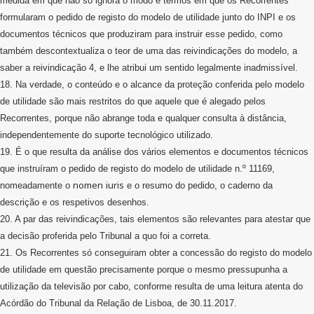
medida em que não só ignora o modo e termos em que os Recorrentes
formularam o pedido de registo do modelo de utilidade junto do INPI e os
documentos técnicos que produziram para instruir esse pedido, como
também descontextualiza o teor de uma das reivindicações do modelo, a
saber a reivindicação 4, e lhe atribui um sentido legalmente inadmissível.
18. Na verdade, o conteúdo e o alcance da proteção conferida pelo modelo
de utilidade são mais restritos do que aquele que é alegado pelos
Recorrentes, porque não abrange toda e qualquer consulta à distância,
independentemente do suporte tecnológico utilizado.
19. É o que resulta da análise dos vários elementos e documentos técnicos
que instruíram o pedido de registo do modelo de utilidade n.º 11169,
nomen
iuris
nomeadamente o
e o resumo do pedido, o caderno da
descrição e os respetivos desenhos.
20. A par das reivindicações, tais elementos são relevantes para atestar que
a decisão proferida pelo Tribunal a quo foi a correta.
21. Os Recorrentes só conseguiram obter a concessão do registo do modelo
de utilidade em questão precisamente porque o mesmo pressupunha a
utilização da televisão por cabo, conforme resulta de uma leitura atenta do
Acórdão do Tribunal da Relação de Lisboa, de 30.11.2017.