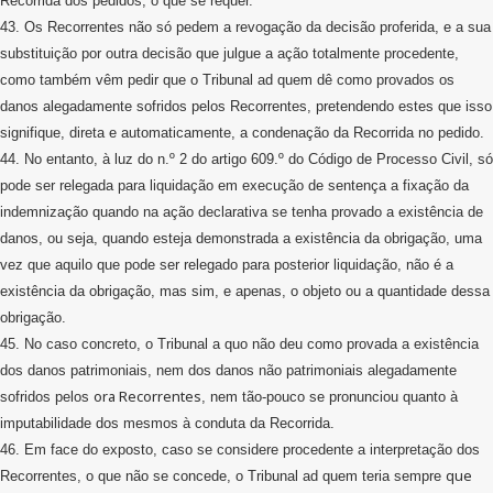
Recorrida dos pedidos, o que se requer.
43. Os Recorrentes não só pedem a revogação da decisão proferida, e a sua
substituição por outra decisão que julgue a ação totalmente procedente,
como também vêm pedir que o Tribunal ad quem dê como provados os
danos alegadamente sofridos pelos Recorrentes, pretendendo estes que isso
signifique, direta e automaticamente, a condenação da Recorrida no pedido.
44. No entanto, à luz do n.º 2 do artigo 609.º do Código de Processo Civil, só
pode ser relegada para liquidação em execução de sentença a fixação da
indemnização quando na ação declarativa se tenha provado a existência de
danos, ou seja, quando esteja demonstrada a existência da obrigação, uma
vez que aquilo que pode ser relegado para posterior liquidação, não é a
existência da obrigação, mas sim, e apenas, o objeto ou a quantidade dessa
obrigação.
45. No caso concreto, o Tribunal a quo não deu como provada a existência
dos danos patrimoniais, nem dos danos não patrimoniais alegadamente
ora Recorrentes
sofridos pelos
, nem tão-pouco se pronunciou quanto à
imputabilidade dos mesmos à conduta da Recorrida.
46. Em face do exposto, caso se considere procedente a interpretação dos
que
Recorrentes, o que não se concede, o Tribunal ad quem teria sempre