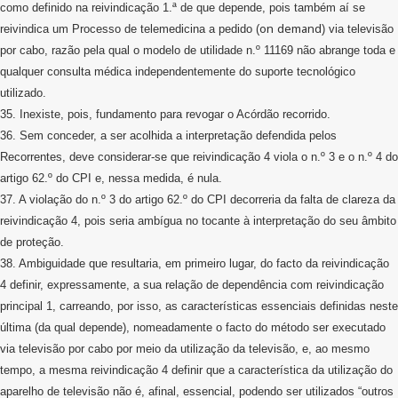
como definido na reivindicação 1.ª de que depende, pois também aí se
on
demand
reivindica um Processo de telemedicina a pedido (
) via televisão
por cabo, razão pela qual o modelo de utilidade n.º 11169 não abrange toda e
qualquer consulta médica independentemente do suporte tecnológico
utilizado.
35. Inexiste, pois, fundamento para revogar o Acórdão recorrido.
36. Sem conceder, a ser acolhida a interpretação defendida pelos
Recorrentes, deve considerar-se que reivindicação 4 viola o n.º 3 e o n.º 4 do
artigo 62.º do CPI e, nessa medida, é nula.
37. A violação do n.º 3 do artigo 62.º do CPI decorreria da falta de clareza da
reivindicação 4, pois seria ambígua no tocante à interpretação do seu âmbito
de proteção.
38. Ambiguidade que resultaria, em primeiro lugar, do facto da reivindicação
4 definir, expressamente, a sua relação de dependência com reivindicação
principal 1, carreando, por isso, as características essenciais definidas neste
última (da qual depende), nomeadamente o facto do método ser executado
via televisão por cabo por meio da utilização da televisão, e, ao mesmo
tempo, a mesma reivindicação 4 definir que a característica da utilização do
aparelho de televisão não é, afinal, essencial, podendo ser utilizados “outros