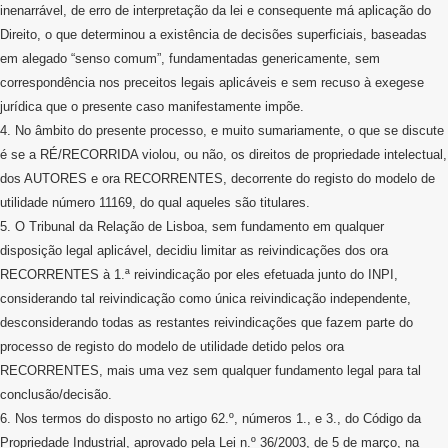
inenarrável, de erro de interpretação da lei e consequente má aplicação do
Direito, o que determinou a existência de decisões superficiais, baseadas
em alegado “senso comum”, fundamentadas genericamente, sem
correspondência nos preceitos legais aplicáveis e sem recuso à exegese
jurídica que o presente caso manifestamente impõe.
4. No âmbito do presente processo, e muito sumariamente, o que se discute
é se a RÉ/RECORRIDA violou, ou não, os direitos de propriedade intelectual,
dos AUTORES e ora RECORRENTES, decorrente do registo do modelo de
utilidade número 11169, do qual aqueles são titulares.
5. O Tribunal da Relação de Lisboa, sem fundamento em qualquer
disposição legal aplicável, decidiu limitar as reivindicações dos ora
RECORRENTES à 1.ª reivindicação por eles efetuada junto do INPI,
considerando tal reivindicação como única reivindicação independente,
desconsiderando todas as restantes reivindicações que fazem parte do
processo de registo do modelo de utilidade detido pelos ora
RECORRENTES, mais uma vez sem qualquer fundamento legal para tal
conclusão/decisão.
6. Nos termos do disposto no artigo 62.º, números 1., e 3., do Código da
Propriedade Industrial, aprovado pela Lei n.º 36/2003, de 5 de março, na