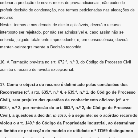
ordenar a produção de novos meios de prova adicionais, não podendo
proferir decisão de condenação, nos termos peticionadas nas alegações de
recurso
Nestes termos e nos demais de direito aplicáveis, deverá o recurso
interposto ser rejeitado, por não ser admissível e, caso assim não se
entenda, julgado totalmente improcedente, e, em consequência, deverá
manter-seintegralmente
a Decisão recorrida.
art
16.
A Formação prevista no
. 672.º, n.º 3, do Código de Processo Civil
excepcional
admitiu o recurso de revista
.
objecto
17. Como o
do recurso é delimitado pelas conclusões dos
arts
Recorrentes (cf.
. 635.º, n.º 4, e 639.º, n.º 1, do Código de Processo
art
Civil), sem prejuízo das questões de conhecimento oficioso (cf.
.
art
608.º, n.º 2, por remissão do
. 663.º, n.º 2, do Código de Processo
in
casu
Civil), a questões a decidir,
, é a seguinte: se o acórdão recorrido
art
violou o
. 140.º do Código da Propriedade Industrial, ao determinar
protecção
o âmbito de
do modelo de utilidade n.º 11169 distinguindo