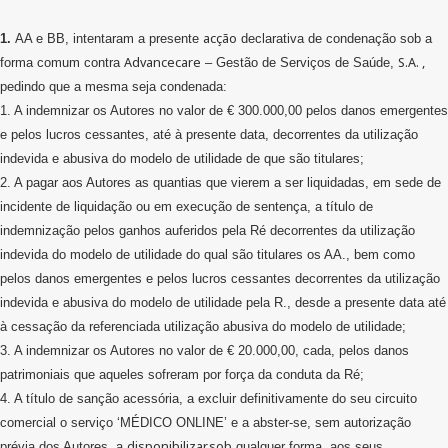
acção
1.
AA e BB, intentaram a presente
declarativa de condenação sob a
Advancecare
S.A. ,
forma comum contra
– Gestão de Serviços de Saúde,
pedindo que a mesma seja condenada:
1. A indemnizar os Autores no valor de € 300.000,00 pelos danos emergentes
e pelos lucros cessantes, até à presente data, decorrentes da utilização
indevida e abusiva do modelo de utilidade de que são titulares;
2. A pagar aos Autores as quantias que vierem a ser liquidadas, em sede de
incidente de liquidação ou em execução de sentença, a título de
indemnização pelos ganhos auferidos pela Ré decorrentes da utilização
indevida do modelo de utilidade do qual são titulares os AA., bem como
pelos danos emergentes e pelos lucros cessantes decorrentes da utilização
indevida e abusiva do modelo de utilidade pela R., desde a presente data até
à cessação da referenciada utilização abusiva do modelo de utilidade;
3. A indemnizar os Autores no valor de € 20.000,00, cada, pelos danos
patrimoniais que aqueles sofreram por força da conduta da Ré;
4. A título de sanção acessória, a excluir definitivamente do seu circuito
comercial o serviço ‘MÉDICO ONLINE’ e a abster-se, sem autorização
disponibilizar,sob
prévia dos Autores, a
qualquer forma, aos seus