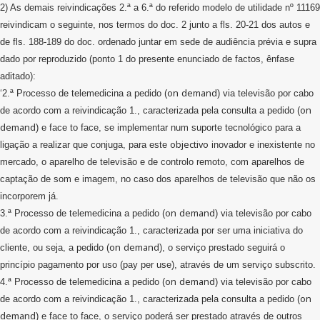
2) As demais reivindicações 2.ª a 6.ª do referido modelo de utilidade nº 11169
reivindicam o seguinte, nos termos do doc. 2 junto a fls. 20-21 dos autos e
de fls. 188-189 do doc. ordenado juntar em sede de audiência prévia e supra
dado por reproduzido (ponto 1 do presente enunciado de factos, ênfase
aditado):
on
demand
‘2.ª Processo de telemedicina a pedido (
) via televisão por cabo
on
de acordo com a reivindicação 1., caracterizada pela consulta a pedido (
demand
) e face to face, se implementar num suporte tecnológico para a
objectivo
ligação a realizar que conjuga, para este
inovador e inexistente no
mercado, o aparelho de televisão e de controlo remoto, com aparelhos de
captação de som e imagem, no caso dos aparelhos de televisão que não os
incorporem já.
on
demand
3.ª Processo de telemedicina a pedido (
) via televisão por cabo
de acordo com a reivindicação 1., caracterizada por ser uma iniciativa do
on
demand
cliente, ou seja, a pedido (
), o serviço prestado seguirá o
princípio pagamento por uso (pay per use), através de um serviço subscrito.
on
demand
4.ª Processo de telemedicina a pedido (
) via televisão por cabo
on
de acordo com a reivindicação 1., caracterizada pela consulta a pedido (
demand
) e face to face, o serviço poderá ser prestado através de outros