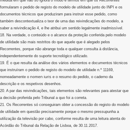
medida em que não só ignora o modo e termos em que os Recorrentes
formularam o pedido de registo do modelo de utilidade junto do INPI e os
documentos técnicos que produziram para instruir esse pedido, como
também descontextualiza o teor de uma das reivindicações do modelo, a
saber a reivindicação 4, e lhe atribui um sentido legalmente inadmissível.
18. Na verdade, o conteúdo e o alcance da proteção conferida pelo modelo
de utilidade são mais restritos do que aquele que é alegado pelos
Recorrentes, porque não abrange toda e qualquer consulta à distância,
independentemente do suporte tecnológico utilizado.
19. É o que resulta da análise dos vários elementos e documentos técnicos
que instruíram o pedido de registo do modelo de utilidade n.º 11169,
nomen
iuris
nomeadamente o
e o resumo do pedido, o caderno da
descrição e os respetivos desenhos.
20. A par das reivindicações, tais elementos são relevantes para atestar que
a decisão proferida pelo Tribunal a quo foi a correta.
21. Os Recorrentes só conseguiram obter a concessão do registo do modelo
de utilidade em questão precisamente porque o mesmo pressupunha a
utilização da televisão por cabo, conforme resulta de uma leitura atenta do
Acórdão do Tribunal da Relação de Lisboa, de 30.11.2017.