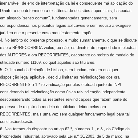
inenarrável, de erro de interpretação da lei e consequente má aplicação do
Direito, o que determinou a existência de decisões superficiais, baseadas
em alegado “senso comum”, fundamentadas genericamente, sem
correspondência nos preceitos legais aplicáveis e sem recuso à exegese
jurídica que o presente caso manifestamente impõe.
4. No âmbito do presente processo, e muito sumariamente, o que se discute
é se a RÉ/RECORRIDA violou, ou não, os direitos de propriedade intelectual,
dos AUTORES e ora RECORRENTES, decorrente do registo do modelo de
utilidade número 11169, do qual aqueles são titulares.
5. O Tribunal da Relação de Lisboa, sem fundamento em qualquer
disposição legal aplicável, decidiu limitar as reivindicações dos ora
RECORRENTES à 1.ª reivindicação por eles efetuada junto do INPI,
considerando tal reivindicação como única reivindicação independente,
desconsiderando todas as restantes reivindicações que fazem parte do
processo de registo do modelo de utilidade detido pelos ora
RECORRENTES, mais uma vez sem qualquer fundamento legal para tal
conclusão/decisão.
6. Nos termos do disposto no artigo 62.º, números 1., e 3., do Código da
Propriedade Industrial, aprovado pela Lei n.º 36/2003, de 5 de março, na