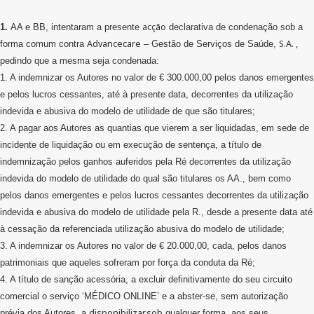
acção
1.
AA e BB, intentaram a presente
declarativa de condenação sob a
Advancecare
S.A. ,
forma comum contra
– Gestão de Serviços de Saúde,
pedindo que a mesma seja condenada:
1. A indemnizar os Autores no valor de € 300.000,00 pelos danos emergentes
e pelos lucros cessantes, até à presente data, decorrentes da utilização
indevida e abusiva do modelo de utilidade de que são titulares;
2. A pagar aos Autores as quantias que vierem a ser liquidadas, em sede de
incidente de liquidação ou em execução de sentença, a título de
indemnização pelos ganhos auferidos pela Ré decorrentes da utilização
indevida do modelo de utilidade do qual são titulares os AA., bem como
pelos danos emergentes e pelos lucros cessantes decorrentes da utilização
indevida e abusiva do modelo de utilidade pela R., desde a presente data até
à cessação da referenciada utilização abusiva do modelo de utilidade;
3. A indemnizar os Autores no valor de € 20.000,00, cada, pelos danos
patrimoniais que aqueles sofreram por força da conduta da Ré;
4. A título de sanção acessória, a excluir definitivamente do seu circuito
comercial o serviço ‘MÉDICO ONLINE’ e a abster-se, sem autorização
disponibilizar,sob
prévia dos Autores, a
qualquer forma, aos seus