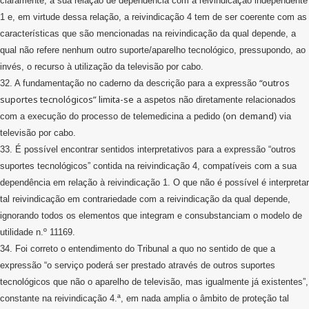
claramente, a sua relação de dependência com a reivindicação independente
1 e, em virtude dessa relação, a reivindicação 4 tem de ser coerente com as
características que são mencionadas na reivindicação da qual depende, a
qual não refere nenhum outro suporte/aparelho tecnológico, pressupondo, ao
invés, o recurso à utilização da televisão por cabo.
“outros
32. A fundamentação no caderno da descrição para a expressão
suportes tecnológicos” limita-se
a aspetos não diretamente relacionados
on
demand
com a execução do processo de telemedicina a pedido (
) via
televisão por cabo.
33. É possível encontrar sentidos interpretativos para a expressão “outros
suportes tecnológicos” contida na reivindicação 4, compatíveis com a sua
dependência em relação à reivindicação 1. O que não é possível é interpretar
tal reivindicação em contrariedade com a reivindicação da qual depende,
ignorando todos os elementos que integram e consubstanciam o modelo de
utilidade n.º 11169.
34. Foi correto o entendimento do Tribunal a quo no sentido de que a
expressão “o serviço poderá ser prestado através de outros suportes
tecnológicos que não o aparelho de televisão, mas igualmente já existentes”,
constante na reivindicação 4.ª, em nada amplia o âmbito de proteção tal