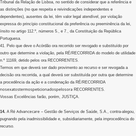
Tribunal da Relação de Lisboa, no sentido de considerar que a referência e
as distinções (no que respeita e reivindicações independentes e
dependentes), ausentes da lei, têm valor legal atendível, por violação
expressa do princípio constitucional da preferência ou preeminência da lei,
ínsito no artigo 112.º, números 5., e 7., da Constituição da República
Portuguesa.
41. Pelo que deve o Acórdão ora recorrido ser revogado e substituído por
outro que determine a violação, pela RÉ/RECORRIDA do modelo de utilidade
n.º 11169, detido pelos ora RECORRENTES.
Termos em que deverá ser dado provimento ao recurso e ser revogada a
decisão ora recorrida, a qual deverá ser substituída por outra que determine
a procedência da ação e a condenação da RÉ/RECORRIDA
nosexatostermospeticionadospelosora
RECORRENTES.
Vossas Excelências farão, porém, JUSTIÇA.
Advancecare
14.
A Ré
– Gestão de Serviços de Saúde, S.A., contra-alegou,
pugnando pela inadmissibilidade e, subsidiariamente, pela improcedência do
recurso.