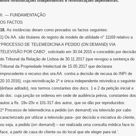
reivindicações independentes
reivindicações dependentes
entre
e
.
II. — FUNDAMENTAÇÃO
OS FACTOS
18.
As instâncias deram como provados os factos seguintes:
1) Os AA. são titulares do registo de modelo de utilidade n° 11169 relativo a
‘PROCESSO DE TELEMEDICINA A PEDIDO (ON DEMAND) VIA
TELEVISÃO POR CABO’, solicitado em 30.04.2015 e concedido por decisão
do Tribunal da Relação de Lisboa de 30.11.2017 (que revogou a sentença do
Tribunal da Propriedade Intelectual de 15.05.2017 que declarara
improcedente o recurso dos ora AA. contra a decisão de recusa do INPI de
20.10.2016), cuja reivindicação 1ª e única independente reivindica o seguinte
(ênfase aditado), nos termos constantes dos docs. 1 e 2 da petição inicial e
do doc. cuja junção se ordenou em sede de audiência prévia, constantes dos
autos a fls. 19v-20v e 101-317 dos autos, que se dão por reproduzidos:
on
demand
1ª Processo de telemedicina a pedido (
) via televisão por cabo
caracterizado por utilizar a televisão para– por decisão e iniciativa do cliente,
on
demand
ou seja, a pedido (
) – ser realizada uma consulta médica face to
face, a partir de casa do cliente ou do local que ele eleger para tal.’.