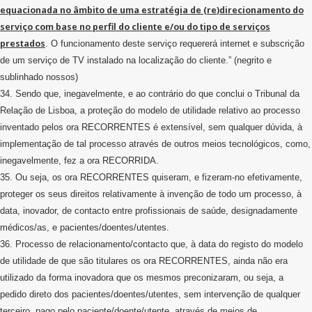
equacionada no âmbito de uma estratégia de (
re
)direcionamento do
serviço com base no perfil do cliente e/ou do tipo de serviços
prestados
. O funcionamento deste serviço requererá internet e subscrição
de um serviço de TV instalado na localização do cliente.” (negrito e
sublinhado nossos)
34. Sendo que, inegavelmente, e ao contrário do que conclui o Tribunal da
Relação de Lisboa, a proteção do modelo de utilidade relativo ao processo
inventado pelos ora RECORRENTES é extensível, sem qualquer dúvida, à
implementação de tal processo através de outros meios tecnológicos, como,
inegavelmente, fez a ora RECORRIDA.
35. Ou seja, os ora RECORRENTES quiseram, e fizeram-no efetivamente,
proteger os seus direitos relativamente à invenção de todo um processo, à
data, inovador, de contacto entre profissionais de saúde, designadamente
médicos/as, e pacientes/doentes/utentes.
36. Processo de relacionamento/contacto que, à data do registo do modelo
de utilidade de que são titulares os ora RECORRENTES, ainda não era
utilizado da forma inovadora que os mesmos preconizaram, ou seja, a
pedido direto dos pacientes/doentes/utentes, sem intervenção de qualquer
terceiro, pago pelo paciente/doente/utente, através de meios de