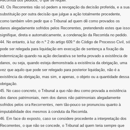
Recorrida dos pedidos, o que se requer.
43. Os Recorrentes não só pedem a revogação da decisão proferida, e a sua
substituição por outra decisão que julgue a ação totalmente procedente,
como também vêm pedir que o Tribunal ad quem dê como provados os
danos alegadamente sofridos pelos Recorrentes, pretendendo estes que isso
signifique, direta e automaticamente, a condenação da Recorrida no pedido.
44. No entanto, à luz do n.º 2 do artigo 609.º do Código de Processo Civil, só
pode ser relegada para liquidação em execução de sentença a fixação da
indemnização quando na ação declarativa se tenha provado a existência de
danos, ou seja, quando esteja demonstrada a existência da obrigação, uma
vez que aquilo que pode ser relegado para posterior liquidação, não é a
existência da obrigação, mas sim, e apenas, o objeto ou a quantidade dessa
obrigação.
45. No caso concreto, o Tribunal a quo não deu como provada a existência
dos danos patrimoniais, nem dos danos não patrimoniais alegadamente
ora Recorrentes
sofridos pelos
, nem tão-pouco se pronunciou quanto à
imputabilidade dos mesmos à conduta da Recorrida.
46. Em face do exposto, caso se considere procedente a interpretação dos
que
Recorrentes, o que não se concede, o Tribunal ad quem teria sempre