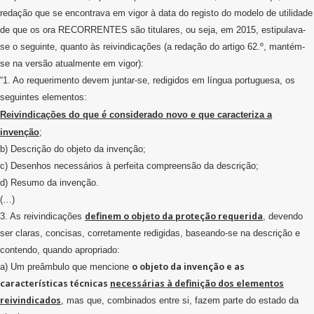
redação que se encontrava em vigor à data do registo do modelo de utilidade
de que os ora RECORRENTES são titulares, ou seja, em 2015, estipulava-
se o seguinte, quanto às reivindicações (a redação do artigo 62.º, mantém-
se na versão atualmente em vigor):
“1. Ao requerimento devem juntar-se, redigidos em língua portuguesa, os
seguintes elementos:
Reivindicações do que é considerado novo e que caracteriza a
invenção
;
b) Descrição do objeto da invenção;
c) Desenhos necessários à perfeita compreensão da descrição;
d) Resumo da invenção.
(…)
definem o objeto da proteção requerida
3. As reivindicações
, devendo
ser claras, concisas, corretamente redigidas, baseando-se na descrição e
contendo, quando apropriado:
o objeto da invenção e as
a) Um preâmbulo que mencione
características técnicas
necessárias à definição dos elementos
reivindicados
, mas que, combinados entre si, fazem parte do estado da