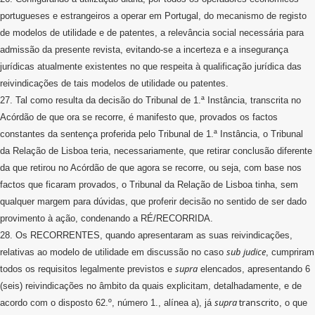
portugueses e estrangeiros a operar em Portugal, do mecanismo de registo
de modelos de utilidade e de patentes, a relevância social necessária para
admissão da presente revista, evitando-se a incerteza e a insegurança
jurídicas atualmente existentes no que respeita à qualificação jurídica das
reivindicações de tais modelos de utilidade ou patentes.
27. Tal como resulta da decisão do Tribunal de 1.ª Instância, transcrita no
Acórdão de que ora se recorre, é manifesto que, provados os factos
constantes da sentença proferida pelo Tribunal de 1.ª Instância, o Tribunal
da Relação de Lisboa teria, necessariamente, que retirar conclusão diferente
da que retirou no Acórdão de que agora se recorre, ou seja, com base nos
factos que ficaram provados, o Tribunal da Relação de Lisboa tinha, sem
qualquer margem para dúvidas, que proferir decisão no sentido de ser dado
provimento à ação, condenando a RÉ/RECORRIDA.
28. Os RECORRENTES, quando apresentaram as suas reivindicações,
sub
judice
relativas ao modelo de utilidade em discussão no caso
, cumpriram
supra
todos os requisitos legalmente previstos e
elencados, apresentando 6
(seis) reivindicações no âmbito da quais explicitam, detalhadamente, e de
supra
transcrito
acordo com o disposto 62.º, número 1., alínea a), já
, o que