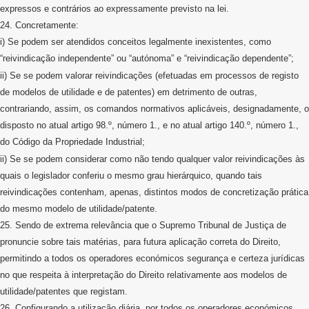
expressos e contrários ao expressamente previsto na lei.
24. Concretamente:
i) Se podem ser atendidos conceitos legalmente inexistentes, como
“reivindicação independente” ou “autónoma” e “reivindicação dependente”;
ii
) Se se podem valorar reivindicações (efetuadas em processos de registo
de modelos de utilidade e de patentes) em detrimento de outras,
contrariando, assim, os comandos normativos aplicáveis, designadamente, o
disposto no atual artigo 98.º, número 1., e no atual artigo 140.º, número 1.,
do Código da Propriedade Industrial;
ii
) Se se podem considerar como não tendo qualquer valor reivindicações às
quais o legislador conferiu o mesmo grau hierárquico, quando tais
reivindicações contenham, apenas, distintos modos de concretização prática
do mesmo modelo de utilidade/patente.
25. Sendo de extrema relevância que o Supremo Tribunal de Justiça de
pronuncie sobre tais matérias, para futura aplicação correta do Direito,
permitindo a todos os operadores económicos segurança e certeza jurídicas
no que respeita à interpretação do Direito relativamente aos modelos de
utilidade/patentes que registam.
26. Configurando a utilização diária, por todos os operadores económicos