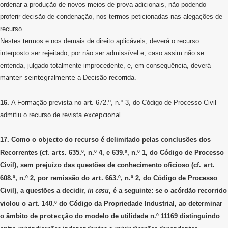
ordenar a produção de novos meios de prova adicionais, não podendo
proferir decisão de condenação, nos termos peticionadas nas alegações de
recurso
Nestes termos e nos demais de direito aplicáveis, deverá o recurso
interposto ser rejeitado, por não ser admissível e, caso assim não se
entenda, julgado totalmente improcedente, e, em consequência, deverá
manter-seintegralmente
a Decisão recorrida.
art
16.
A Formação prevista no
. 672.º, n.º 3, do Código de Processo Civil
excepcional
admitiu o recurso de revista
.
objecto
17. Como o
do recurso é delimitado pelas conclusões dos
arts
Recorrentes (cf.
. 635.º, n.º 4, e 639.º, n.º 1, do Código de Processo
art
Civil), sem prejuízo das questões de conhecimento oficioso (cf.
.
art
608.º, n.º 2, por remissão do
. 663.º, n.º 2, do Código de Processo
in
casu
Civil), a questões a decidir,
, é a seguinte: se o acórdão recorrido
art
violou o
. 140.º do Código da Propriedade Industrial, ao determinar
protecção
o âmbito de
do modelo de utilidade n.º 11169 distinguindo