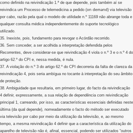
como definido na reivindicação 1.ª de que depende, pois também aí se
on
demand
reivindica um Processo de telemedicina a pedido (
) via televisão
por cabo, razão pela qual o modelo de utilidade n.º 11169 não abrange toda e
qualquer consulta médica independentemente do suporte tecnológico
utilizado.
35. Inexiste, pois, fundamento para revogar o Acórdão recorrido.
36. Sem conceder, a ser acolhida a interpretação defendida pelos
Recorrentes, deve considerar-se que reivindicação 4 viola o n.º 3 e o n.º 4 do
artigo 62.º do CPI e, nessa medida, é nula.
37. A violação do n.º 3 do artigo 62.º do CPI decorreria da falta de clareza da
reivindicação 4, pois seria ambígua no tocante à interpretação do seu âmbito
de proteção.
38. Ambiguidade que resultaria, em primeiro lugar, do facto da reivindicação
4 definir, expressamente, a sua relação de dependência com reivindicação
principal 1, carreando, por isso, as características essenciais definidas neste
última (da qual depende), nomeadamente o facto do método ser executado
via televisão por cabo por meio da utilização da televisão, e, ao mesmo
tempo, a mesma reivindicação 4 definir que a característica da utilização do
aparelho de televisão não é, afinal, essencial, podendo ser utilizados “outros