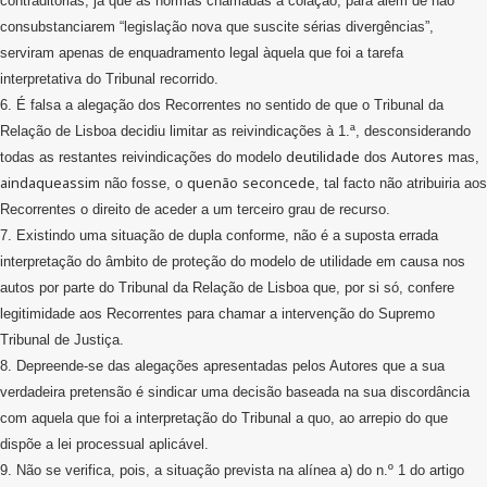
contraditórias, já que as normas chamadas à colação, para além de não
consubstanciarem “legislação nova que suscite sérias divergências”,
serviram apenas de enquadramento legal àquela que foi a tarefa
interpretativa do Tribunal recorrido.
6. É falsa a alegação dos Recorrentes no sentido de que o Tribunal da
Relação de Lisboa decidiu limitar as reivindicações à 1.ª, desconsiderando
deutilidade
Autores
todas as restantes reivindicações do modelo
dos
mas,
aindaqueassim
quenão
seconcede
não fosse, o
, tal facto não atribuiria aos
Recorrentes o direito de aceder a um terceiro grau de recurso.
7. Existindo uma situação de dupla conforme, não é a suposta errada
interpretação do âmbito de proteção do modelo de utilidade em causa nos
autos por parte do Tribunal da Relação de Lisboa que, por si só, confere
legitimidade aos Recorrentes para chamar a intervenção do Supremo
Tribunal de Justiça.
8. Depreende-se das alegações apresentadas pelos Autores que a sua
verdadeira pretensão é sindicar uma decisão baseada na sua discordância
com aquela que foi a interpretação do Tribunal a quo, ao arrepio do que
dispõe a lei processual aplicável.
9. Não se verifica, pois, a situação prevista na alínea a) do n.º 1 do artigo