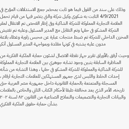
وذلك على سند من القول فيما هو ثابت بمحضر جمع الاستدلالات المؤرخ في
4/9/2021 الثابت به شكوى وكيل شركة والتي يتضرر فيها من قيام تحمل
العلامة التجارية المملوكة للشركة الشاكية وفى إطار الفحص تم الانتقال لمقر
الشركة المشكو في حقها وتم التقابل مع المدير المسئول وعليه تم تفتيش
المخزن الداخلي للشركة تم ضبط منتجات عبارة عن محبس زاوية وغطاء بلاعة
مدون عليه يشتبه في كونها مقلدة وبمواجهة المدير المسئول أنكر
وحيث أرفق بالأوراق تقرير جهاز نقطة الاتصال لشئون حماية الملكية الفكرية من
المناظرة السابقة يتبين وجود تشابه جوهري بين العلامة التجارية المملوكة
للشركة الشاكية والمملوكة للشركة المشكو في حقها ، وهذا التشابه من شأنه
إحداث الخلط واللبس لدى جمهور المستهلكين للعلامات التجارية ارقام ،
المسجلة والمتمتعة بالحماية القانونية داخل جمهورية مصر العربية حتى
تاريخه، الأمر الذي يعد مخالفة طبقا لأحكام الكتاب الثاني والخاص بالعلامات
والبيانات التجارية والتصميمات والنماذج الصناعية من القانون ۸۲ لسنة ٢٠٠٢
بشأن حماية حقوق الملكية الفكري.