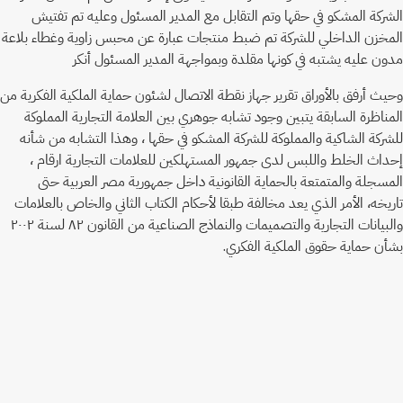
الشركة المشكو في حقها وتم التقابل مع المدير المسئول وعليه تم تفتيش
المخزن الداخلي للشركة تم ضبط منتجات عبارة عن محبس زاوية وغطاء بلاعة
مدون عليه يشتبه في كونها مقلدة وبمواجهة المدير المسئول أنكر
وحيث أرفق بالأوراق تقرير جهاز نقطة الاتصال لشئون حماية الملكية الفكرية من
المناظرة السابقة يتبين وجود تشابه جوهري بين العلامة التجارية المملوكة
للشركة الشاكية والمملوكة للشركة المشكو في حقها ، وهذا التشابه من شأنه
إحداث الخلط واللبس لدى جمهور المستهلكين للعلامات التجارية ارقام ،
المسجلة والمتمتعة بالحماية القانونية داخل جمهورية مصر العربية حتى
تاريخه، الأمر الذي يعد مخالفة طبقا لأحكام الكتاب الثاني والخاص بالعلامات
والبيانات التجارية والتصميمات والنماذج الصناعية من القانون ۸۲ لسنة ٢٠٠٢
بشأن حماية حقوق الملكية الفكري.