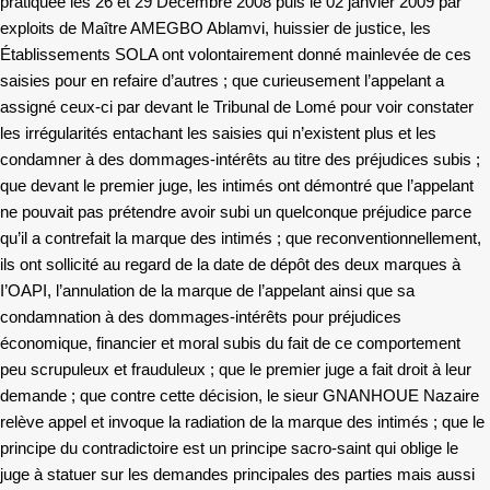
pratiquée les 26 et 29 Décembre 2008 puis le 02 janvier 2009 par
exploits de Maître AMEGBO Ablamvi, huissier de justice, les
Établissements SOLA ont volontairement donné mainlevée de ces
saisies pour en refaire d’autres ; que curieusement l’appelant a
assigné ceux-ci par devant le Tribunal de Lomé pour voir constater
les irrégularités entachant les saisies qui n’existent plus et les
condamner à des dommages-intérêts au titre des préjudices subis ;
que devant le premier juge, les intimés ont démontré que l’appelant
ne pouvait pas prétendre avoir subi un quelconque préjudice parce
qu’il a contrefait la marque des intimés ; que reconventionnellement,
ils ont sollicité au regard de la date de dépôt des deux marques à
I’OAPI, l’annulation de la marque de l’appelant ainsi que sa
condamnation à des dommages-intérêts pour préjudices
économique, financier et moral subis du fait de ce comportement
peu scrupuleux et frauduleux ; que le premier juge a fait droit à leur
demande ; que contre cette décision, le sieur GNANHOUE Nazaire
relève appel et invoque la radiation de la marque des intimés ; que le
principe du contradictoire est un principe sacro-saint qui oblige le
juge à statuer sur les demandes principales des parties mais aussi