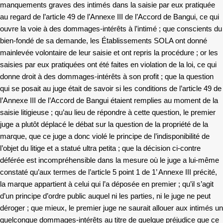
manquements graves des intimés dans la saisie par eux pratiquée
au regard de l’article 49 de l’Annexe III de l’Accord de Bangui, ce qui
ouvre la voie à des dommages-intérêts à l’intimé ; que conscients du
bien-fondé de sa demande, les Établissements SOLA ont donné
mainlevée volontaire de leur saisie et ont repris la procédure ; or les
saisies par eux pratiquées ont été faites en violation de la loi, ce qui
donne droit à des dommages-intérêts à son profit ; que la question
qui se posait au juge était de savoir si les conditions de l’article 49 de
l’Annexe III de l’Accord de Bangui étaient remplies au moment de la
saisie litigieuse ; qu’au lieu de répondre à cette question, le premier
juge a plutôt déplacé le débat sur la question de la propriété de la
marque, que ce juge a donc violé le principe de l’indisponibilité de
l’objet du litige et a statué ultra petita ; que la décision ci-contre
déférée est incompréhensible dans la mesure où le juge a lui-même
constaté qu’aux termes de l’article 5 point 1 de 1’ Annexe III précité,
la marque appartient à celui qui l’a déposée en premier ; qu’il s’agit
d’un principe d’ordre public auquel ni les parties, ni le juge ne peut
déroger ; que mieux, le premier juge ne saurait allouer aux intimés un
quelconque dommages-intérêts au titre de quelque préjudice que ce