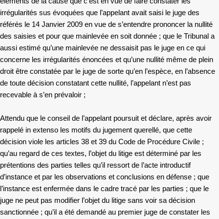
éléments de la cause que c’est en vue de faire constater les
irrégularités sus évoquées que l’appelant avait saisi le juge des
référés le 14 Janvier 2009 en vue de s’entendre prononcer la nullité
des saisies et pour que mainlevée en soit donnée ; que le Tribunal a
aussi estimé qu’une mainlevée ne dessaisit pas le juge en ce qui
concerne les irrégularités énoncées et qu’une nullité même de plein
droit être constatée par le juge de sorte qu’en l’espèce, en l’absence
de toute décision constatant cette nullité, l’appelant n’est pas
recevable à s’en prévaloir ;
Attendu que le conseil de l’appelant poursuit et déclare, après avoir
rappelé in extenso les motifs du jugement querellé, que cette
décision viole les articles 38 et 39 du Code de Procédure Civile ;
qu’au regard de ces textes, l’objet du litige est déterminé par les
prétentions des parties telles qu’il ressort de l’acte introductif
d’instance et par les observations et conclusions en défense ; que
l’instance est enfermée dans le cadre tracé par les parties ; que le
juge ne peut pas modifier l’objet du litige sans voir sa décision
sanctionnée ; qu’il a été demandé au premier juge de constater les