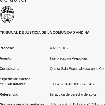
TRIBUNAL DE JUSTICIA DE LA COMUNIDAD ANDINA
Proceso:
402-IP-2017
Asunto:
Interpretación Prejudicial
Consultante:
Quinta Sala Especializada en lo Co
Expediente interno
del Consultante:
13304-2016-0-1801-JR-CA-25
Referencia:
Infracción de derecho de autor
Normas a ser interpretadas:
Artículos 4, 8, 13 Literal d), 53 y 