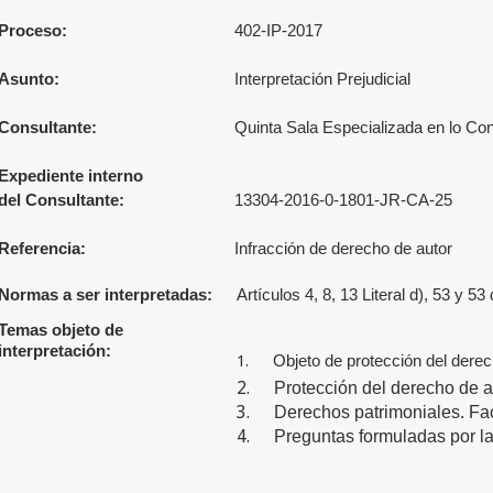
Proceso:
402-IP-2017
Asunto:
Interpretación Prejudicial
Consultante:
Quinta Sala Especializada en lo Co
Expediente interno
del Consultante:
13304-2016-0-1801-JR-CA-25
Referencia:
Infracción de derecho de autor
Normas a ser interpretadas:
Artículos 4, 8, 13 Literal d), 53 y 
Temas objeto de
interpretación:
1.
Objeto de protección del derec
2.
Protección del derecho de a
3.
Derechos patrimoniales. Facu
4.
Preguntas formuladas por l