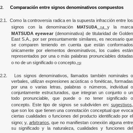
2.
Comparación entre signos denominativos compuestos
2.1.
Como la controversia radica en la supuesta infracción entre
lo
MATSUDA
signos con la denominación
y la marc
[14]
eyewear
MATSUDA
(denominativa) de titularidad de Golde
East S.A.
, por ser presuntamente similares,
es necesario qu
se comparen teniendo en cuenta que están conformados
únicamente por elementos denominativos, los cuales están
representados por una o más palabras pronunciables dotadas
o no de un significado o concepto.
[15]
2.2.
Los signos denominativos, llamados también nominales o
verbales, utilizan expresiones acústicas o fonéticas, formadas
por una o varias letras, palabras o números, individual o
conjuntamente estructurados, que integran un conjunto o un
todo pronunciable, que puede o no tener significado o
sugestivos
concepto. Este tipo de signos se subdividen en:
,
que son los que tienen una connotación conceptual que evoca
ciertas cualidades o funciones del producto identificado por el
arbitrarios
signo; y,
, que no manifiestan conexión alguna entr
su significado y la naturaleza, cualidades y funciones del