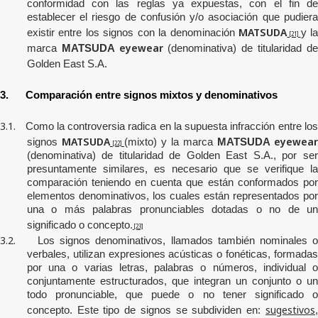
conformidad con las reglas ya expuestas, con el fin de
establecer el riesgo de confusión y/o asociación que pudiera
MATSUDA
existir
entre
los
signos con la denominación
y l
[21]
eyewear
marca
MATSUDA
(denominativa) de titularidad d
Golden East S.A.
3.
Comparación entre signos mixtos y denominativos
3.1.
Como la controversia radica en la supuesta infracción entre
lo
MATSUDA
eyewea
signos
(mixto) y la marca
MATSUDA
[22]
(denominativa) de titularidad de Golden East S.A.
, por se
presuntamente
similares,
es necesario que se verifique la
comparación teniendo en cuenta que están conformados por
elementos denominativos, los cuales están representados por
una o más palabras pronunciables dotadas o no de un
significado o concepto.
[23]
3.2.
Los signos denominativos, llamados también nominales o
verbales, utilizan expresiones acústicas o fonéticas, formadas
por una o varias letras, palabras o números, individual o
conjuntamente estructurados, que integran un conjunto o un
todo pronunciable, que puede o no tener significado o
sugestivos
concepto. Este tipo de signos se subdividen en:
,