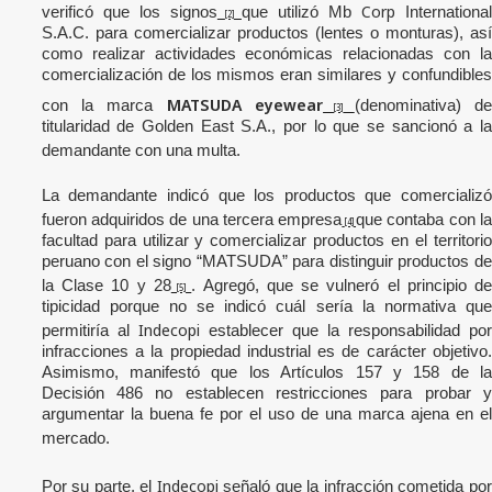
Corp
verificó que los signos
que utilizó Mb
Internationa
[2]
S.A.C. para comercializar productos (lentes o monturas), así
como realizar actividades económicas relacionadas con la
comercialización de los mismos eran similares y confundibles
MATSUDA
eyewear
con la marca
(denominativa)
d
[3]
titularidad de Golden East S.A., por lo que se sancionó a la
demandante con una multa.
La demandante indicó que los productos que comercializó
fueron adquiridos de una tercera empresa
que contaba con l
[4]
facultad para utilizar y comercializar productos en el territorio
peruano con el signo “MATSUDA” para distinguir productos de
la Clase 10 y 28
. Agregó, que se vulneró el principio d
[5]
tipicidad porque no se indicó cuál sería la normativa que
Indecopi
permitiría al
establecer que la responsabilidad por
infracciones a la propiedad industrial es de carácter objetivo.
Asimismo, manifestó que los Artículos 157 y 158 de la
Decisión 486 no establecen restricciones para probar y
argumentar la buena fe por el uso de una marca ajena en el
mercado.
Indecopi
Por su parte, el
señaló que la infracción cometida po