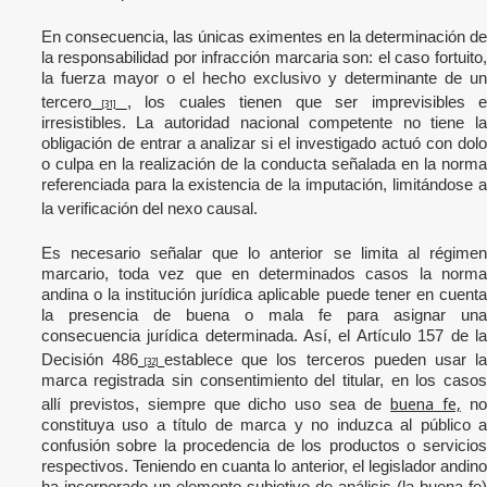
En consecuencia, las únicas eximentes en la determinación de
la responsabilidad por infracción marcaria son: el caso fortuito,
la fuerza mayor o el hecho exclusivo y determinante de un
tercero
, los cuales tienen que ser imprevisibles e
[31]
irresistibles. La autoridad nacional competente no tiene la
obligación de entrar a analizar si el investigado actuó con dolo
o culpa en la realización de la conducta señalada en la norma
referenciada para la existencia de la imputación, limitándose a
la verificación del nexo causal.
Es necesario señalar que lo anterior se limita al régimen
marcario, toda vez que en determinados casos la norma
andina o la institución jurídica aplicable puede tener en cuenta
la presencia de buena o mala fe para asignar una
consecuencia jurídica determinada. Así, el Artículo 157 de la
Decisión 486
establece que los terceros pueden usar l
[32]
marca registrada sin consentimiento del titular, en los casos
buena fe,
allí previstos, siempre que dicho uso sea de
no
constituya uso a título de marca y no induzca al público a
confusión sobre la procedencia de los productos o servicios
respectivos. Teniendo en cuanta lo anterior, el legislador andino
ha incorporado un elemento subjetivo de análisis (la buena fe)