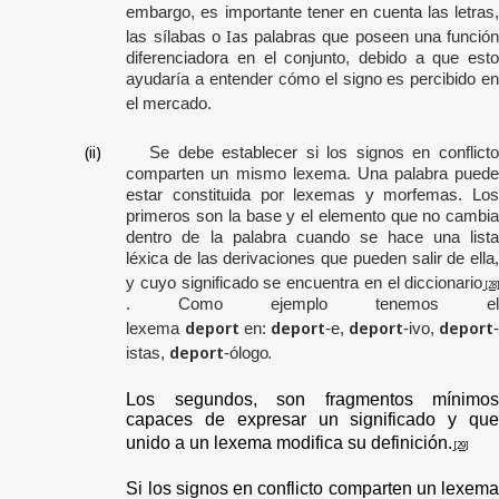
embargo, es importante tener en cuenta las letras,
Ias
las sílabas o
palabras que poseen una función
diferenciadora en el conjunto, debido a que esto
ayudaría a entender cómo el signo es percibido en
el mercado.
(ii)
Se debe establecer si los signos en conflict
comparten un mismo lexema
.
Una palabra pued
estar constituida por lexemas y morfemas. Los
primeros son la base y el elemento que no cambia
dentro de la palabra cuando se hace una lista
léxica de las derivaciones que pueden salir de ella,
y cuyo significado se encuentra en el diccionario
[28]
.
Como ejemplo tenemos el
deport
deport
deport
deport
lexema
en:
-e,
-ivo,
-
deport
.
istas,
-ólogo
Los segundos,
son fragmentos mínimos
capaces de expresar un significado y que
unido a un lexema modifica su definición.
[29]
Si los signos en conflicto comparten un lexema