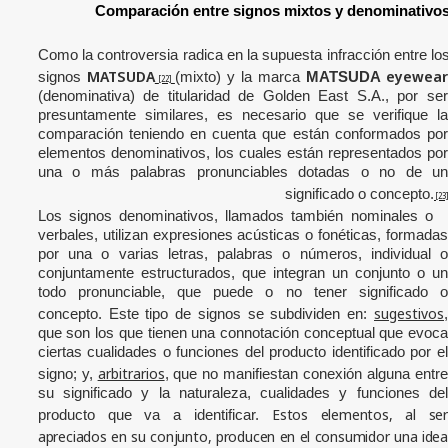
Comparación entre signos mixtos y denominativo
Como la controversia radica en la supuesta infracción entre
lo
MATSUDA
eyewea
signos
(mixto) y la marca
MATSUDA
[22]
(denominativa) de titularidad de Golden East S.A.
, por se
presuntamente
similares,
es necesario que se verifique la
comparación teniendo en cuenta que están conformados por
elementos denominativos, los cuales están representados por
una o más palabras pronunciables dotadas o no de un
significado o concepto.
[23]
Los signos denominativos, llamados también nominales o
verbales, utilizan expresiones acústicas o fonéticas, formadas
por una o varias letras, palabras o números, individual o
conjuntamente estructurados, que integran un conjunto o un
todo pronunciable, que puede o no tener significado o
sugestivos
concepto. Este tipo de signos se subdividen en:
,
que son los que tienen una connotación conceptual que evoca
ciertas cualidades o funciones del producto identificado por el
arbitrarios
signo; y,
, que no manifiestan conexión alguna entr
su significado y la naturaleza, cualidades y funciones del
Estos elementos, al se
producto que va a identificar.
apreciados en su conjunto, producen en el consumidor una idea