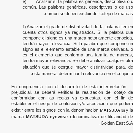
e)
Ia
Analizar si
palabra es genérica, descriptiva o 
común. Las palabras genéricas, descriptivas o de uso
común se deben excluir del cotejo de marcas.
f)
distintividad
Ia
Analizar el grado de
de
palabra tenie
cuenta otros signos ya registrados. Si la palabra que
compone el signo es una marca notoriamente conocida,
tendrá mayor relevancia. Si la palabra que compone un
signo es el elemento estable de una marca derivada, o
es el elemento que conforma una familia de marcas,
tendrá mayor relevancia. Se debe analizar cualquier otra
Ie
distintividad
situación que
otorgue mayor
para, d
esta manera, determinar la relevancia en el conjunto.
En congruencia con el desarrollo de esta interpretación
prejudicial, se deberá verificar la realización del cotejo de
conformidad con las reglas ya expuestas, con el fin de
establecer el riesgo de confusión y/o asociación que pudiera
MATSUDA
existir
entre
los
signos con la denominación
y l
[21]
eyewear
marca
MATSUDA
(denominativa) de titularidad d
Golden East S.A.