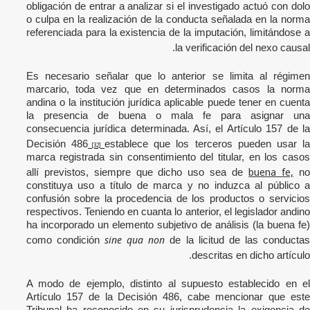
obligación de entrar a analizar si el investigado actuó con dolo
o culpa en la realización de la conducta señalada en la norma
referenciada para la existencia de la imputación, limitándose a
la verificación del nexo causal.
Es necesario señalar que lo anterior se limita al régimen
marcario, toda vez que en determinados casos la norma
andina o la institución jurídica aplicable puede tener en cuenta
la presencia de buena o mala fe para asignar una
consecuencia jurídica determinada. Así, el Artículo 157 de la
Decisión 486
establece que los terceros pueden usar l
[32]
marca registrada sin consentimiento del titular, en los casos
buena fe,
allí previstos, siempre que dicho uso sea de
no
constituya uso a título de marca y no induzca al público a
confusión sobre la procedencia de los productos o servicios
respectivos. Teniendo en cuanta lo anterior, el legislador andino
ha incorporado un elemento subjetivo de análisis (la buena fe)
sine qua non
como condición
de la licitud de las conducta
descritas en dicho artículo.
A modo de ejemplo, distinto al supuesto establecido en el
Artículo 157 de la Decisión 486, cabe mencionar que este
Tribunal ha reconocido en su jurisprudencia la exigencia de