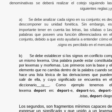
denominativas se deberá realizar el cotejo siguiendo las
siguientes reglas:
[17]
a)
Se debe analizar cada signo en su conjunto; es deci
descomponer su unidad fonética. Sin embargo, es
Ias
importante tener en cuenta las letras, las sílabas o
palabras que poseen una función diferenciadora en el
conjunto, debido a que esto ayudaría a entender cómo el
signo es percibido en el mercado.
b)
Se debe establecer si los signos en conflicto com
un mismo lexema
. Una palabra puede estar constituid
por lexemas y morfemas. Los primeros son la base y el
elemento que no cambia dentro de la palabra cuando se
hace una lista léxica de las derivaciones que pueden
salir de ella, y cuyo significado se encuentra en el
diccionario
. Como ejemplo tenemos e
[18]
deport
deport
deport
deport
lexema
en:
-e,
-ivo,
.
deport
istas,
-ólogo
Los segundos, son fragmentos mínimos capaces de
expresar un significado y que unido a un lexema