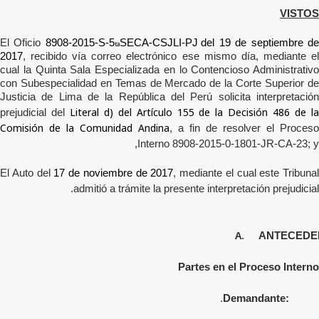
VISTOS
El Oficio
8908-2015-S-5
SECA-CSJLI-PJ
del 19 de septiembre d
ta
2017
, recibido vía correo electrónico ese mismo día, mediante el
cual la
Quinta Sala Especializada en lo Contencioso Administrativo
con Subespecialidad en Temas de Mercado de la Corte Superior de
Justicia de Lima
de la República del Perú solicita interpretació
Literal d) del Artículo 155 de la Decisión 486 de l
prejudicial
del
Comisión de la Comunidad Andina
, a fin de resolver el Proceso
Interno 8908-2015-0-1801-JR-CA-23; y,
El Auto del
17 de noviembre de 2017
, mediante el cual este Tribunal
admitió a trámite la presente interpretación prejudicial.
A.
ANTECEDE
Partes en el Proceso Interno
Demandante: