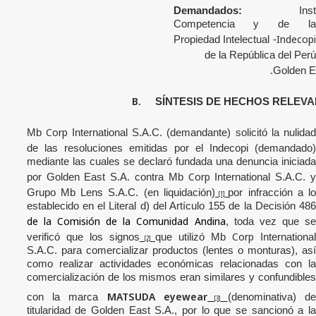
Demandados:
Ins
Competencia y de la
Indecopi
Propiedad Intelectual -
de la República del Perú
Golden E
B.
SÍNTESIS DE HECHOS RELEV
Corp
Mb
International S.A.C. (demandante) solicitó la nulida
de las resoluciones emitidas por el
Indecopi
(demandado)
mediante las cuales se declaró fundada una denuncia iniciada
Corp
por Golden East S.A. contra Mb
International S.A.C.
Grupo Mb Lens S.A.C. (en liquidación)
por infracción a l
[1]
establecido en el Literal d) del Artículo 155 de la Decisión 486
de la Comisión de la Comunidad Andina
, toda vez que s
Corp
verificó que los signos
que utilizó Mb
Internationa
[2]
S.A.C. para comercializar productos (lentes o monturas), así
como realizar actividades económicas relacionadas con la
comercialización de los mismos eran similares y confundibles
MATSUDA
eyewear
con la marca
(denominativa)
d
[3]
titularidad de Golden East S.A., por lo que se sancionó a la