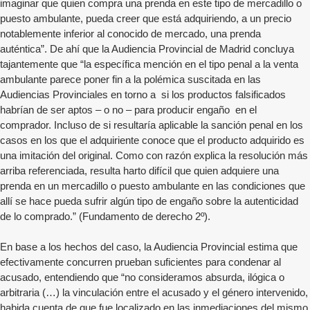
imaginar que quien compra una prenda en este tipo de mercadillo o
puesto ambulante, pueda creer que está adquiriendo, a un precio
notablemente inferior al conocido de mercado, una prenda
auténtica”. De ahí que la Audiencia Provincial de Madrid concluya
tajantemente que “la específica mención en el tipo penal a la venta
ambulante parece poner fin a la polémica suscitada en las
Audiencias Provinciales en torno a si los productos falsificados
habrían de ser aptos – o no – para producir engaño en el
comprador. Incluso de si resultaría aplicable la sanción penal en los
casos en los que el adquiriente conoce que el producto adquirido es
una imitación del original. Como con razón explica la resolución más
arriba referenciada, resulta harto difícil que quien adquiere una
prenda en un mercadillo o puesto ambulante en las condiciones que
allí se hace pueda sufrir algún tipo de engaño sobre la autenticidad
de lo comprado.” (Fundamento de derecho 2º).
En base a los hechos del caso, la Audiencia Provincial estima que
efectivamente concurren prueban suficientes para condenar al
acusado, entendiendo que “no consideramos absurda, ilógica o
arbitraria (…) la vinculación entre el acusado y el género intervenido,
habida cuenta de que fue localizado en las inmediaciones del mismo