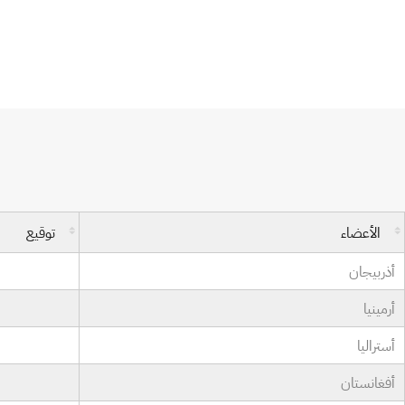
اتفاقية برن لحماية المصنفات الأدبية والفنية
الأعضاء
توقيع
أذربيجان
أرمينيا
أستراليا
أفغانستان