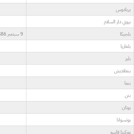
بربادوس
بروني دار السلام
بلجيكا
9 سبتمبر 1886
بلغاريا
بليز
بنغلاديش
بنما
بنن
بوتان
بوتسوانا
بوركينا فاسو