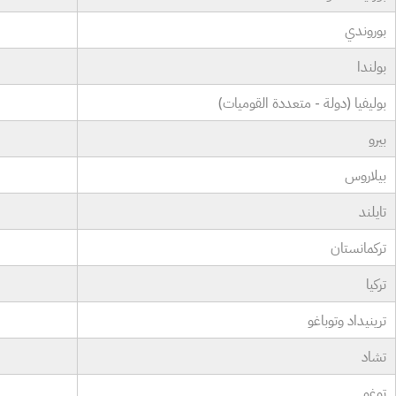
بوروندي
بولندا
بوليفيا (دولة - متعددة القوميات)
بيرو
بيلاروس
تايلند
تركمانستان
تركيا
ترينيداد وتوباغو
تشاد
توغو