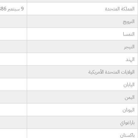
المملكة المتحدة
9 سبتمبر 1886
النرويج
النمسا
النيجر
الهند
الولايات المتحدة الأمريكية
اليابان
اليمن
اليونان
باراغواي
باكستان