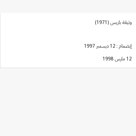
وثيقة باريس (1971)
إنضمام : 12 ديسمبر 1997
12 مارس 1998
Berne Notification No. 237