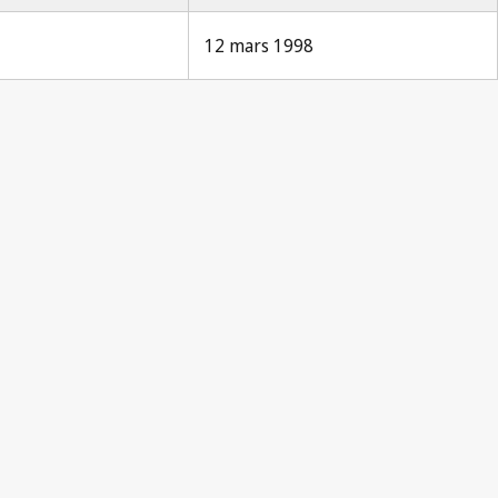
12 mars 1998
Notification Berne n° 237
Notification Berne n° 190
cation Berne n° 190