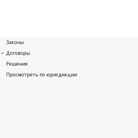
Бернская конвенция