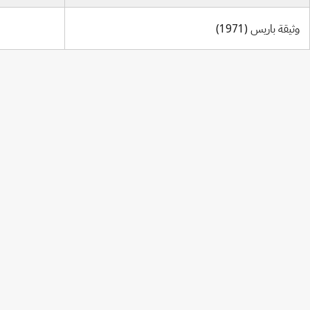
وثيقة باريس (1971)
Berne Notification No. 290
Berne Notification No. 265
Berne Notification No. 241