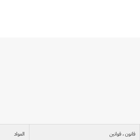
اتفاقية برن لحماية المصنفات الأدبية والفنية
قانون ، قوانين
المواد