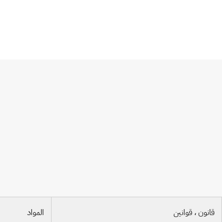
اتفاقية برن لحماية المصنفات الأدبية والفنية
قانون ، قوانين
المواد