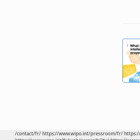
/contact/fr/
https://www.wipo.int/pressroom/fr/
https:/