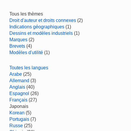
Tous les thèmes
Droit d'auteur et droits connexes
(2)
Indications géographiques
(1)
Dessins et modèles industriels
(1)
Marques
(2)
Brevets
(4)
Modèles d'utilité
(1)
Toutes les langues
Arabe
(25)
Allemand
(3)
Anglais
(40)
Espagnol
(26)
Français
(27)
Japonais
Korean
(5)
Portugais
(7)
Russe
(25)