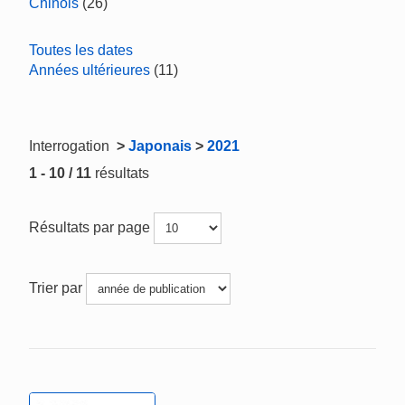
Chinois
(26)
Toutes les dates
Années ultérieures
(11)
Interrogation
>
Japonais
>
2021
1 - 10 / 11
résultats
Résultats par page
Trier par