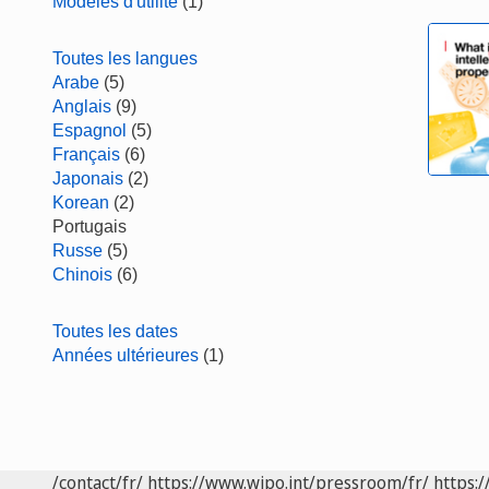
Modèles d'utilité
(1)
Toutes les langues
Arabe
(5)
Anglais
(9)
Espagnol
(5)
Français
(6)
Japonais
(2)
Korean
(2)
Portugais
Russe
(5)
Chinois
(6)
Toutes les dates
Années ultérieures
(1)
/contact/fr/
https://www.wipo.int/pressroom/fr/
https:/