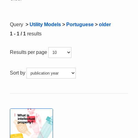
Query
>
Utility Models
>
Portuguese
>
older
1 - 1 / 1
results
Results per page
Sort by