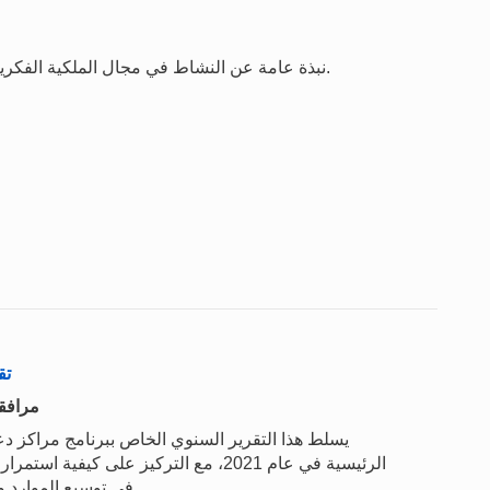
نبذة عامة عن النشاط في مجال الملكية الفكرية استنادا إلى آخر سنة تتوافر بشأنها الإحصاءات الكاملة.
تق
مرافقة
يسلط هذا التقرير السنوي الخاص ببرنامج مراكز دعم 
في توسيع الموارد والخدمات وتطويرها لتلبية احتياجات المبتكرين المحليين.