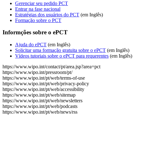
Gerenciar seu pedido PCT
Entrar na fase nacional
Estratégias dos usuários do PCT
(em Inglês)​​​​​​​
Formação sobre o PCT
Informções sobre o ePCT
Ajuda do ePCT
(em Inglês)​​​​​​​
Solicitar uma formação gratuita sobre o ePCT
(em Inglês)​​​​​​​
Vídeos tutoriais sobre o ePCT para requerentes
(em Inglês)​​​​​​​
https://www.wipo.int/contact/pt/area.jsp?area=pct
https://www.wipo.int/pressroom/pt/
https://www.wipo.int/pt/web/terms-of-use
https://www.wipo.int/pt/web/privacy-policy
https://www.wipo.int/pt/web/accessibility
https://www.wipo.int/pt/web/sitemap
https://www.wipo.int/pt/web/newsletters
https://www.wipo.int/pt/web/podcasts
https://www.wipo.int/pt/web/news/rss