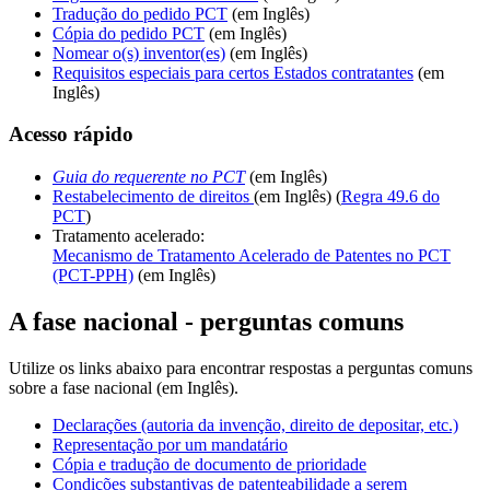
Tradução do pedido PCT
(em Inglês)
Cópia do pedido PCT
(em Inglês)
Nomear o(s) inventor(es)
(em Inglês)
Requisitos especiais para certos Estados contratantes
(em
Inglês)
Acesso rápido
Guia do requerente no PCT
(em Inglês)​​​​​​​
Restabelecimento de direitos
(em Inglês)​​​​​​​ (
Regra 49.6 do
PCT
)
Tratamento acelerado:​​​​​​​
Mecanismo de Tratamento Acelerado de Patentes no PCT
(PCT-PPH)
(em Inglês)
A fase nacional - perguntas comuns
Utilize os links abaixo para encontrar respostas a perguntas comuns
sobre a fase nacional ​​​​(em Inglês).
Declarações (autoria da invenção, direito de depositar, etc.)
Representação por um mandatário
Cópia e tradução de documento de prioridade
Condições substantivas de patenteabilidade a serem