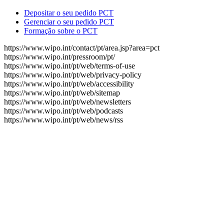
Depositar o seu pedido PCT
Gerenciar o seu pedido PCT
Formação sobre o PCT
https://www.wipo.int/contact/pt/area.jsp?area=pct
https://www.wipo.int/pressroom/pt/
https://www.wipo.int/pt/web/terms-of-use
https://www.wipo.int/pt/web/privacy-policy
https://www.wipo.int/pt/web/accessibility
https://www.wipo.int/pt/web/sitemap
https://www.wipo.int/pt/web/newsletters
https://www.wipo.int/pt/web/podcasts
https://www.wipo.int/pt/web/news/rss