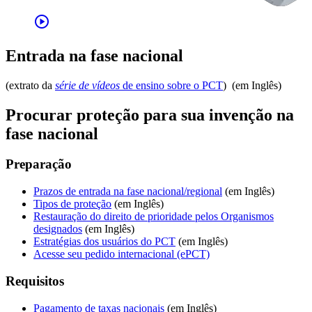
play_circle
Entrada na fase nacional
(extrato da
série de vídeos
de ensino sobre o PCT
) ​​​​​​ (em Inglês)
Procurar proteção para sua invenção na
fase nacional
Preparação
Prazos de entrada na fase nacional/regional
(em Inglês)
Tipos de proteção
(em Inglês)
Restauração do direito de prioridade pelos Organismos
designados
(em Inglês)
Estratégias dos usuários do PCT
(em Inglês)
Acesse seu pedido internacional (ePCT)
Requisitos
Pagamento de taxas nacionais
(em Inglês)