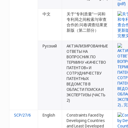
中文
关于“专利质量”一词和
专利局之间检索与审查
合作的 问卷调查结果更
新版（第二部分）
Русский
АКТУАЛИЗИРОВАННЫЕ
ОТВЕТЫ НА
ВОПРОСНИК ПО
ТЕРМИНУ «КАЧЕСТВО
ПАТЕНТОВ» И
СОТРУДНИЧЕСТВУ
ПАТЕНТНЫХ
ВЕДОМСТВ В
ОБЛАСТИ ПОИСКА И
ЭКСПЕРТИЗЫ (ЧАСТЬ
2)
SCP/27/6
English
Constraints Faced by
Developing Countries
and Least Developed