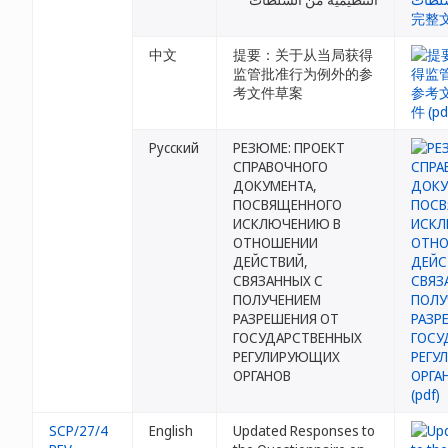
中文
提要：关于从当局获得
监管批准行为例外的参
考文件草案
Русский
РЕЗЮМЕ: ПРОЕКТ
СПРАВОЧНОГО
ДОКУМЕНТА,
ПОСВЯЩЕННОГО
ИСКЛЮЧЕНИЮ В
ОТНОШЕНИИ
ДЕЙСТВИЙ,
СВЯЗАННЫХ С
ПОЛУЧЕНИЕМ
РАЗРЕШЕНИЯ ОТ
ГОСУДАРСТВЕННЫХ
РЕГУЛИРУЮЩИХ
ОРГАНОВ
SCP/27/4
English
Updated Responses to