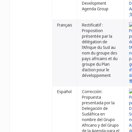
Development
Agenda Group
Français
Rectificatif :
Proposition
présentée par la
délégation de
l’Afrique du Sud au
nom du groupe des
pays africains et du
groupe du Plan
d’action pour le
développement
Español
Corrección:
Propuesta
presentada por la
Delegación de
Sudáfrica en
nombre del Grupo
Africano y del Grupo
de la Agenda para el