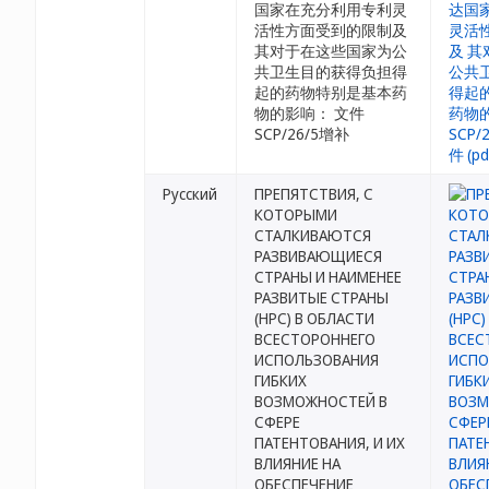
国家在充分利用专利灵
活性方面受到的限制及
其对于在这些国家为公
共卫生目的获得负担得
起的药物特别是基本药
物的影响： 文件
SCP/26/5增补
Русский
ПРЕПЯТСТВИЯ, С
КОТОРЫМИ
СТАЛКИВАЮТСЯ
РАЗВИВАЮЩИЕСЯ
СТРАНЫ И НАИМЕНЕЕ
РАЗВИТЫЕ СТРАНЫ
(НРС) В ОБЛАСТИ
ВСЕСТОРОННЕГО
ИСПОЛЬЗОВАНИЯ
ГИБКИХ
ВОЗМОЖНОСТЕЙ В
СФЕРЕ
ПАТЕНТОВАНИЯ, И ИХ
ВЛИЯНИЕ НА
ОБЕСПЕЧЕНИЕ