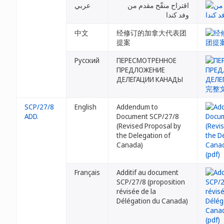
اقتراح منقّح مقدم من
عربي
وفد كندا
中文
经修订的加拿大代表团
提案
Русский
ПЕРЕСМОТРЕННОЕ
ПРЕДЛОЖЕНИЕ
ДЕЛЕГАЦИИ КАНАДЫ
SCP/27/8
English
Addendum to
ADD.
Document SCP/27/8
(Revised Proposal by
the Delegation of
Canada)
Français
Additif au document
SCP/27/8 (proposition
révisée de la
Délégation du Canada)