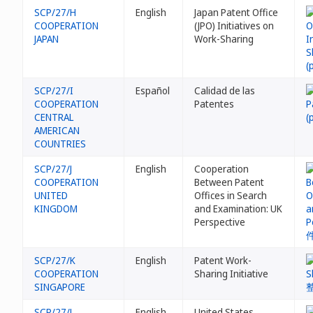
SCP/27/H
English
Japan Patent Office
COOPERATION
(JPO) Initiatives on
JAPAN
Work-Sharing
SCP/27/I
Español
Calidad de las
COOPERATION
Patentes
CENTRAL
AMERICAN
COUNTRIES
SCP/27/J
English
Cooperation
COOPERATION
Between Patent
UNITED
Offices in Search
KINGDOM
and Examination: UK
Perspective
SCP/27/K
English
Patent Work-
COOPERATION
Sharing Initiative
SINGAPORE
SCP/27/L
English
United States