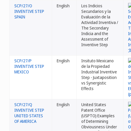
SCP/27/O
English
Los Indicios
INVENTIVE STEP
Secundarios y la
SPAIN
Evaluación de la
Actividad Inventiva /
The Secondary
Indicia and the
Assessment of
Inventive Step
SCP/27/P
English
Insituto Mexicano
INVENTIVE STEP
de la Propiedad
MEXICO
Industrial Inventive
Step - Juxtaposition
vs Synergistic
Effects
SCP/27/Q
English
United States
INVENTIVE STEP
Patent Office
UNITED STATES
(USPTO) Examples
OF AMERICA
of Determining
Obviousness Under