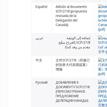
Español
Adición al documento
SCP/27/8 (propuesta
revisada de la
Delegación del
Canadá)
إضافة إلى الوثيقة
عربي
SCP/27/8 (اقتراح منقّح
مقدم من وفد كندا)
中文
文件SCP/27/8（经修订
的加拿大代表团提案）
增编
Русский
ДОБАВЛЕНИЕ К
ДОКУМЕНТУ SCP/27/8
(ПЕРЕСМОТРЕННОЕ
ПРЕДЛОЖЕНИЕ
ДЕЛЕГАЦИИ КАНАДЫ)