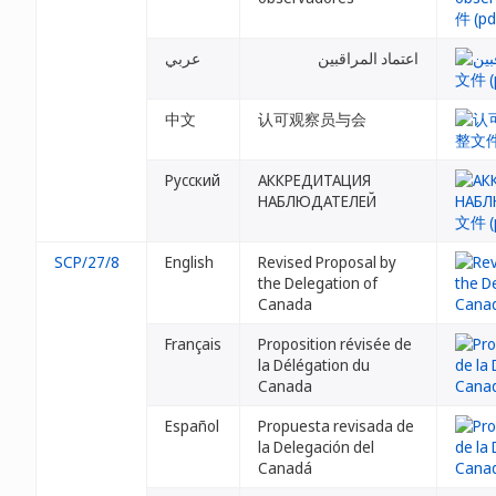
اعتماد المراقبين
عربي
中文
认可观察员与会
Русский
АККРЕДИТАЦИЯ
НАБЛЮДАТЕЛЕЙ
SCP/27/8
English
Revised Proposal by
the Delegation of
Canada
Français
Proposition révisée de
la Délégation du
Canada
Español
Propuesta revisada de
la Delegación del
Canadá