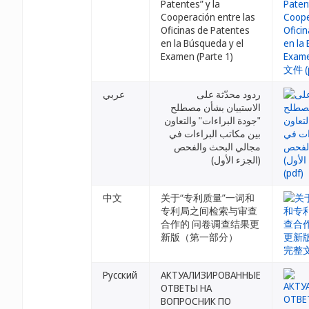
Patentes” y la
Cooperación entre las
Oficinas de Patentes
en la Búsqueda y el
Examen (Parte 1)
ردود محدّثة على
عربي
الاستبيان بشأن مصطلح
"جودة البراءات" والتعاون
بين مكاتب البراءات في
مجالي البحث والفحص
(الجزء الأول)
中文
关于“专利质量”一词和
专利局之间检索与审查
合作的 问卷调查结果更
新版（第一部分）
Русский
АКТУАЛИЗИРОВАННЫЕ
ОТВЕТЫ НА
ВОПРОСНИК ПО