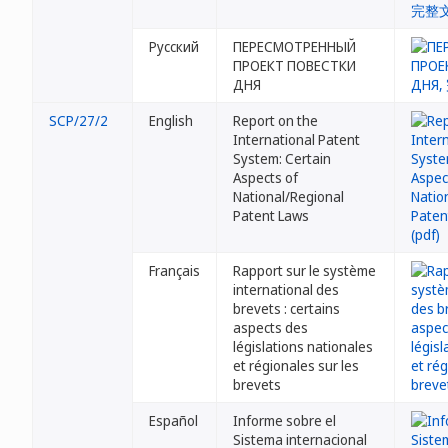
Русский
ПЕРЕСМОТРЕННЫЙ
ПРОЕКТ ПОВЕСТКИ
ДНЯ
SCP/27/2
English
Report on the
International Patent
System: Certain
Aspects of
National/Regional
Patent Laws
Français
Rapport sur le système
international des
brevets : certains
aspects des
législations nationales
et régionales sur les
brevets
Español
Informe sobre el
Sistema internacional