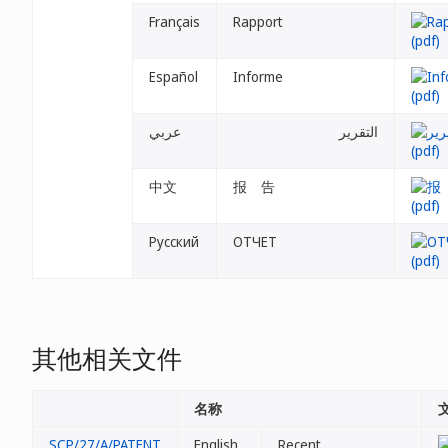
Français
Rapport
Español
Informe
التقرير
عربي
中文
报 告
Русский
ОТЧЕТ
其他相关文件
名称
SCP/27/A/PATENT
English
Recent