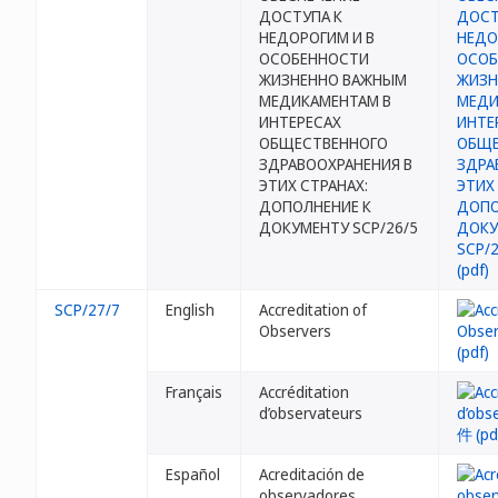
ДОСТУПА К
НЕДОРОГИМ И В
ОСОБЕННОСТИ
ЖИЗНЕННО ВАЖНЫМ
МЕДИКАМЕНТАМ В
ИНТЕРЕСАХ
ОБЩЕСТВЕННОГО
ЗДРАВООХРАНЕНИЯ В
ЭТИХ СТРАНАХ:
ДОПОЛНЕНИЕ К
ДОКУМЕНТУ SCP/26/5
SCP/27/7
English
Accreditation of
Observers
Français
Accréditation
d’observateurs
Español
Acreditación de
observadores