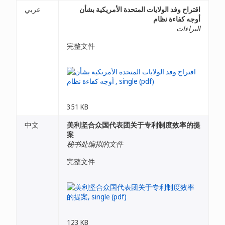
اقتراح وفد الولايات المتحدة الأمريكية بشأن
عربي
أوجه كفاءة نظام
البراءات
完整文件
351 KB
中文
美利坚合众国代表团关于专利制度效率的提
案
秘书处编拟的文件
完整文件
123 KB