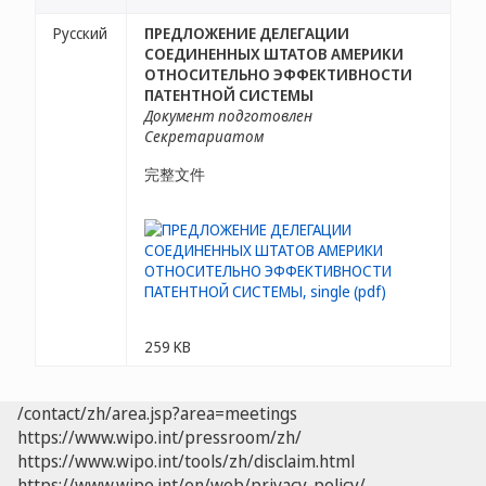
Русский
ПРЕДЛОЖЕНИЕ ДЕЛЕГАЦИИ
СОЕДИНЕННЫХ ШТАТОВ АМЕРИКИ
ОТНОСИТЕЛЬНО ЭФФЕКТИВНОСТИ
ПАТЕНТНОЙ СИСТЕМЫ
Документ подготовлен
Секретариатом
完整文件
259 KB
/contact/zh/area.jsp?area=meetings
https://www.wipo.int/pressroom/zh/
https://www.wipo.int/tools/zh/disclaim.html
https://www.wipo.int/en/web/privacy-policy/