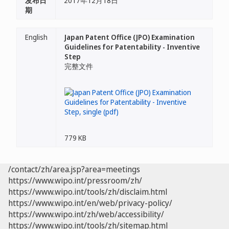
发布日
2017年12月18日
期
English
Japan Patent Office (JPO) Examination
Guidelines for Patentability - Inventive
Step
完整文件
779 KB
/contact/zh/area.jsp?area=meetings
https://www.wipo.int/pressroom/zh/
https://www.wipo.int/tools/zh/disclaim.html
https://www.wipo.int/en/web/privacy-policy/
https://www.wipo.int/zh/web/accessibility/
https://www.wipo.int/tools/zh/sitemap.html