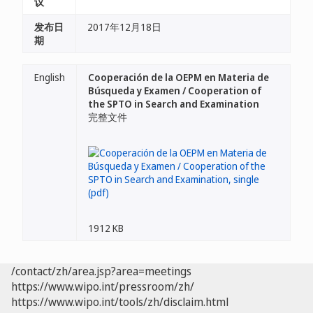
议
发布日
2017年12月18日
期
English
Cooperación de la OEPM en Materia de
Búsqueda y Examen / Cooperation of
the SPTO in Search and Examination
完整文件
1912 KB
/contact/zh/area.jsp?area=meetings
https://www.wipo.int/pressroom/zh/
https://www.wipo.int/tools/zh/disclaim.html