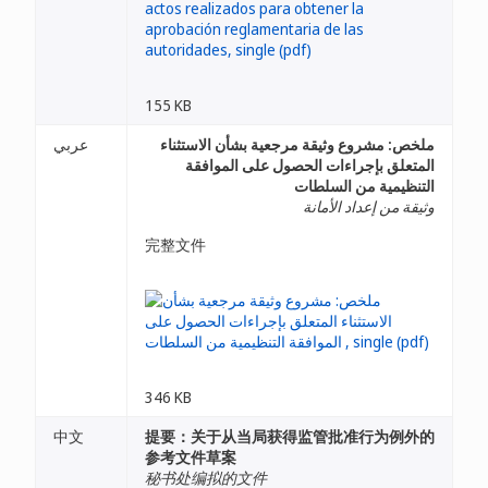
155 KB
ملخص: مشروع وثيقة مرجعية بشأن الاستثناء
عربي
المتعلق بإجراءات الحصول على الموافقة
التنظيمية من السلطات
وثيقة من إعداد الأمانة
完整文件
346 KB
中文
提要：关于从当局获得监管批准行为例外的
参考文件草案
秘书处编拟的文件