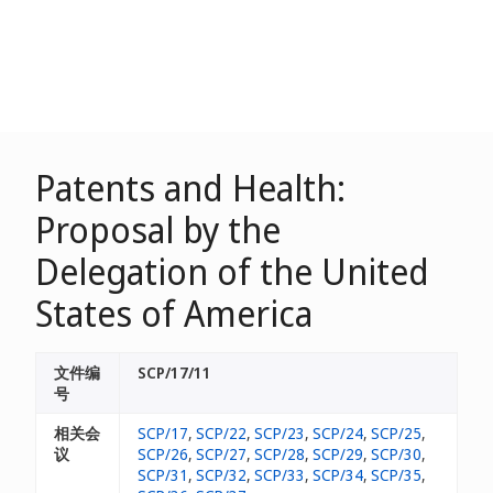
Patents and Health:
Proposal by the
Delegation of the United
States of America
文件编
SCP/17/11
号
相关会
SCP/17
,
SCP/22
,
SCP/23
,
SCP/24
,
SCP/25
,
议
SCP/26
,
SCP/27
,
SCP/28
,
SCP/29
,
SCP/30
,
SCP/31
,
SCP/32
,
SCP/33
,
SCP/34
,
SCP/35
,