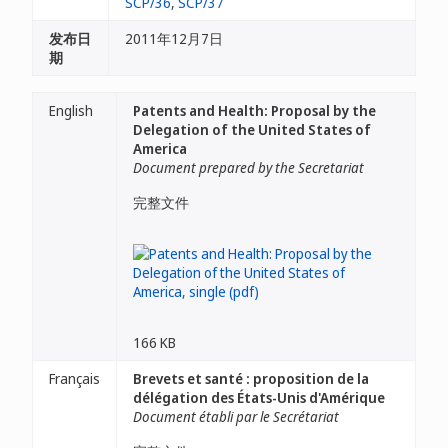
SCP/36
,
SCP/37
发布日
2011年12月7日
期
English
Patents and Health: Proposal by the
Delegation of the United States of
America
Document prepared by the Secretariat
完整文件
166 KB
Français
Brevets et santé : proposition de la
délégation des États-Unis d'Amérique
Document établi par le Secrétariat