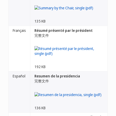
135 KB
Français
Résumé présenté par le président
完整文件
192 KB
Español
Resumen de la presidencia
完整文件
136 KB