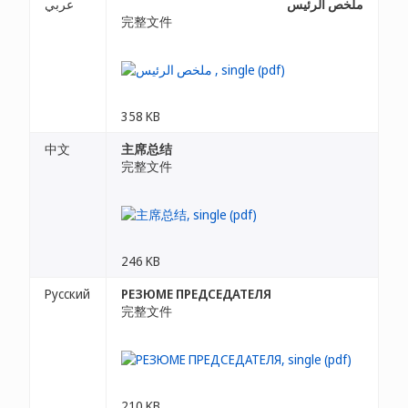
ملخص الرئيس
عربي
完整文件
358 KB
中文
主席总结
完整文件
246 KB
Русский
РЕЗЮМЕ ПРЕДСЕДАТЕЛЯ
完整文件
210 KB