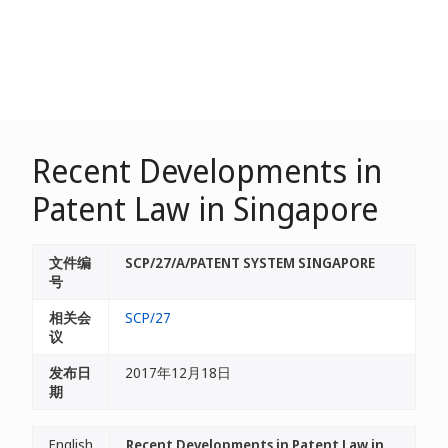
Recent Developments in
Patent Law in Singapore
文件编
SCP/27/A/PATENT SYSTEM SINGAPORE
号
相关会
SCP/27
议
发布日
2017年12月18日
期
English
Recent Developments in Patent Law in