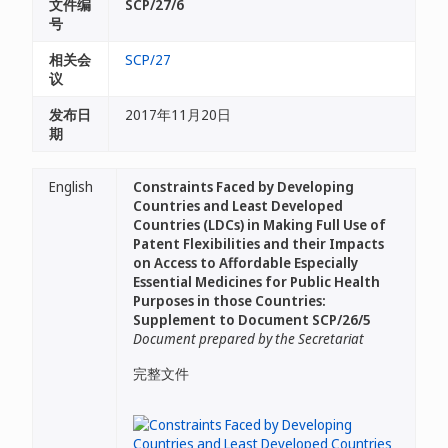
文件编
SCP/27/6
号
相关会
SCP/27
议
发布日
2017年11月20日
期
English
Constraints Faced by Developing
Countries and Least Developed
Countries (LDCs) in Making Full Use of
Patent Flexibilities and their Impacts
on Access to Affordable Especially
Essential Medicines for Public Health
Purposes in those Countries:
Supplement to Document SCP/26/5
Document prepared by the Secretariat
完整文件