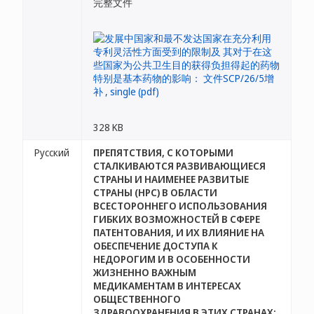
完整文件
328 KB
Русский
ПРЕПЯТСТВИЯ, С КОТОРЫМИ
СТАЛКИВАЮТСЯ РАЗВИВАЮЩИЕСЯ
СТРАНЫ И НАИМЕНЕЕ РАЗВИТЫЕ
СТРАНЫ (НРС) В ОБЛАСТИ
ВСЕСТОРОННЕГО ИСПОЛЬЗОВАНИЯ
ГИБКИХ ВОЗМОЖНОСТЕЙ В СФЕРЕ
ПАТЕНТОВАНИЯ, И ИХ ВЛИЯНИЕ НА
ОБЕСПЕЧЕНИЕ ДОСТУПА К
НЕДОРОГИМ И В ОСОБЕННОСТИ
ЖИЗНЕННО ВАЖНЫМ
МЕДИКАМЕНТАМ В ИНТЕРЕСАХ
ОБЩЕСТВЕННОГО
ЗДРАВООХРАНЕНИЯ В ЭТИХ СТРАНАХ: