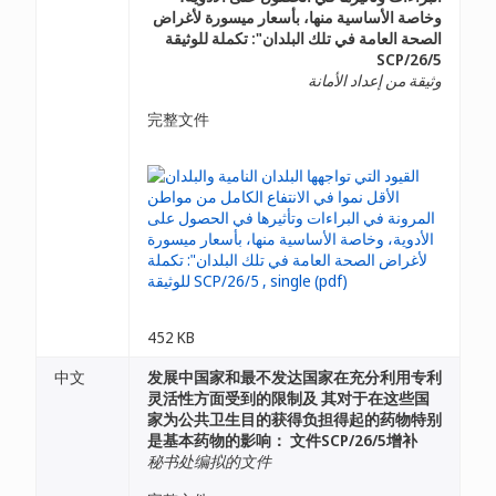
وخاصة الأساسية منها، بأسعار ميسورة لأغراض
الصحة العامة في تلك البلدان": تكملة للوثيقة
SCP/26/5
وثيقة من إعداد الأمانة
完整文件
452 KB
中文
发展中国家和最不发达国家在充分利用专利
灵活性方面受到的限制及 其对于在这些国
家为公共卫生目的获得负担得起的药物特别
是基本药物的影响： 文件SCP/26/5增补
秘书处编拟的文件