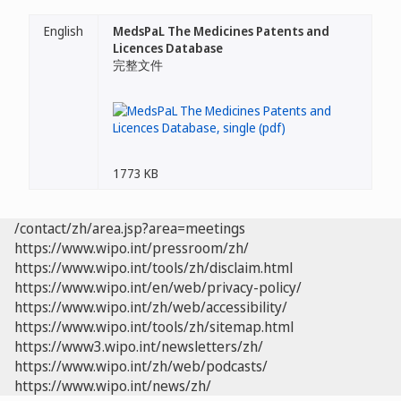
English
MedsPaL The Medicines Patents and
Licences Database
完整文件
1773 KB
/contact/zh/area.jsp?area=meetings
https://www.wipo.int/pressroom/zh/
https://www.wipo.int/tools/zh/disclaim.html
https://www.wipo.int/en/web/privacy-policy/
https://www.wipo.int/zh/web/accessibility/
https://www.wipo.int/tools/zh/sitemap.html
https://www3.wipo.int/newsletters/zh/
https://www.wipo.int/zh/web/podcasts/
https://www.wipo.int/news/zh/