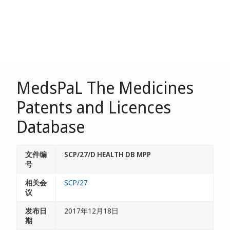
MedsPaL The Medicines
Patents and Licences
Database
文件编
SCP/27/D HEALTH DB MPP
号
相关会
SCP/27
议
发布日
2017年12月18日
期