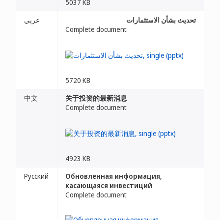
5037 KB
تحديث بشأن الاستثمارات
عربي
Complete document
5720 KB
中文
关于投资的最新消息
Complete document
4923 KB
Русский
Обновленная информация,
касающаяся инвестиций
Complete document