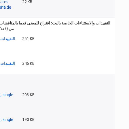
22 KB
التقييدات والاستثناءات الخاصة بالبث: اقتراح للمضي قدما بالمناقشات
من إ اعدا
251 KB
246 KB
203 KB
190 KB