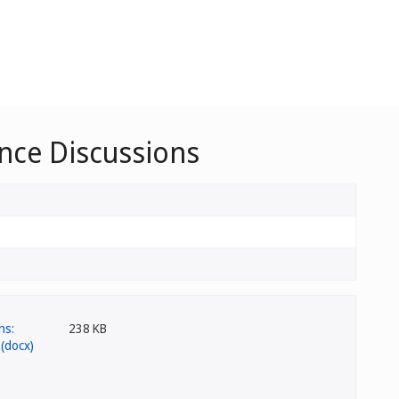
ance Discussions
238 KB