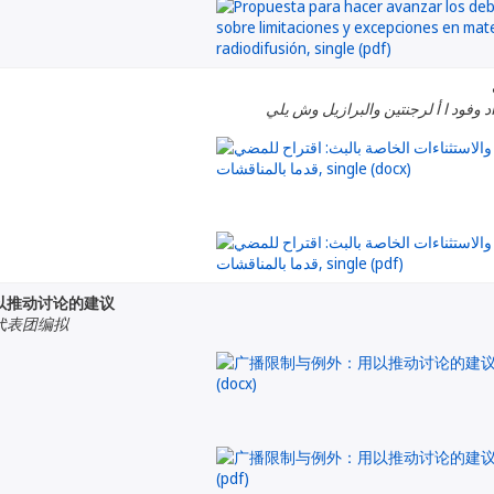
د وفود ا أ لرجنتين والبرازيل وش يلي
以推动讨论的建议
代表团编拟