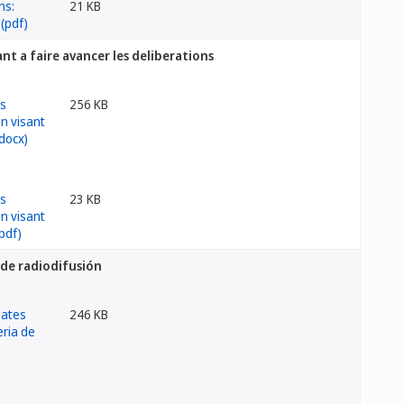
21 KB
nt a faire avancer les deliberations
256 KB
23 KB
 de radiodifusión
246 KB