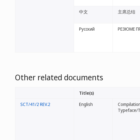
中文
主席总结
Русский
РЕЗЮМЕ П
Other related documents
Title(s)
SCT/41/2 REV.2
English
Compilation
Typeface/T