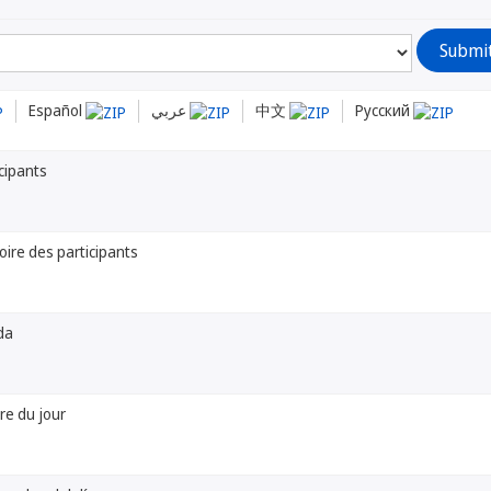
Español
عربي
中文
Русский
icipants
soire des participants
da
dre du jour