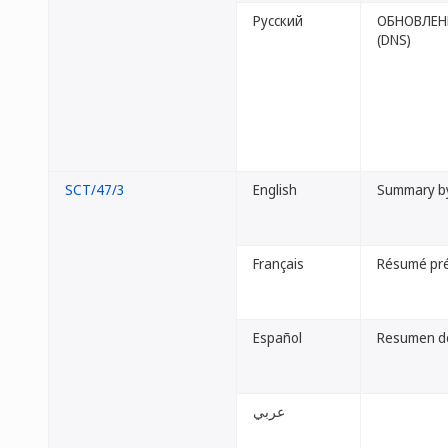
Русский
ОБНОВЛЕН
(DNS)
SCT/47/3
English
Summary by
Français
Résumé pré
Español
Resumen de
عربي