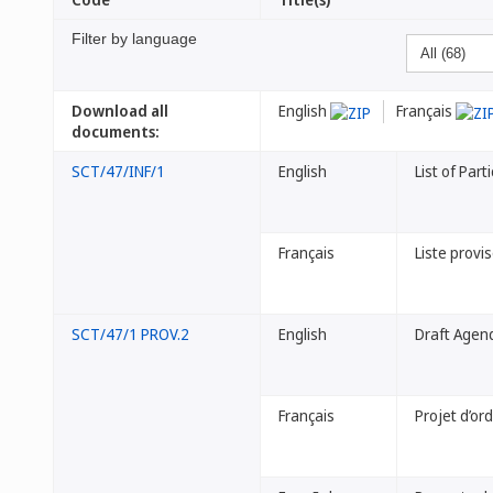
Filter by language
Download all
English
Français
documents:
SCT/47/INF/1
English
List of Part
Français
Liste provi
SCT/47/1 PROV.2
English
Draft Agen
Français
Projet d’or