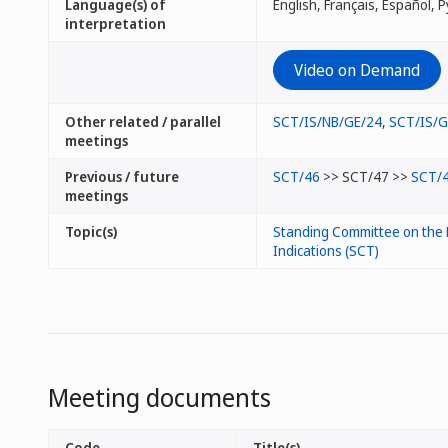
Language(s) of
interpretation
Video on Demand
Other related / parallel
SCT/IS/NB/GE/24
,
SCT/IS/
meetings
Previous / future
SCT/46
>> SCT/47 >>
SCT/
meetings
Topic(s)
Standing Committee on the 
Indications (SCT)
Meeting documents
Code
Title(s)