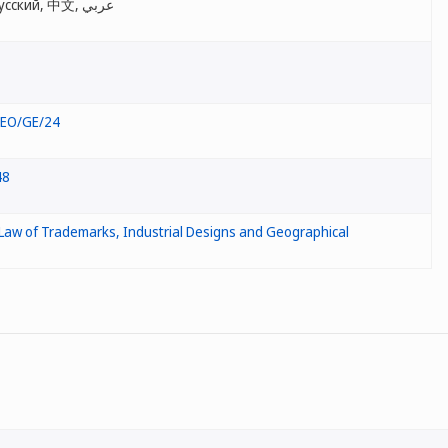
English, Français, Español, Русский, 中文, عربي
GEO/GE/24
48
Law of Trademarks, Industrial Designs and Geographical