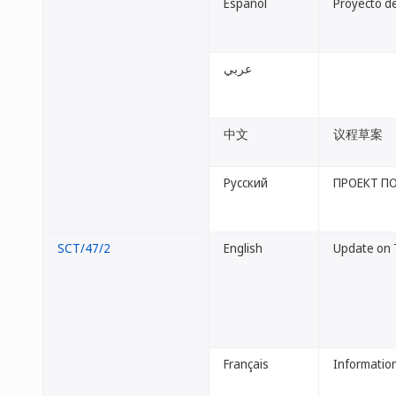
Español
Proyecto de
عربي
中文
议程草案
Русский
ПРОЕКТ П
SCT/47/2
English
Update on 
Français
Informatio