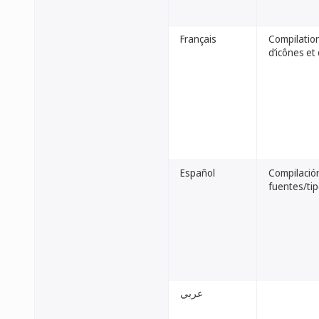
Français
Compilation
d’icônes et
Español
Compilación
fuentes/ti
عربي