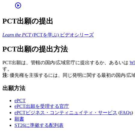
play_circle
PCT出願の提出
Learn the PCT
(PCTを学ぶ) ビデオシリーズ
PCT出願の提出方法
PCT出願は、管轄の国内/広域官庁に提出するか、あるいは
W
す。
注
: 優先権を主張するには、同じ発明に関する最初の国内/広
出願方法
ePCT
ePCT出願を受理する官庁
ePCTビジネス・コンティニュイティ・サービス
(
FAQs
)
願書
ST26に準拠する配列表