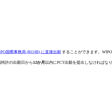
IPO国際事務局 (RO/IB) に直接出願
することができます。WIP
域特許の出願日から
12か
月
以内にPCT出願を提出しなければな