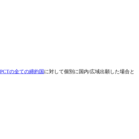
PCTの全ての締約国
に対して個別に国内/広域出願した場合と