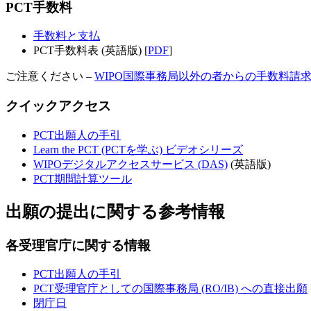
PCT手数料
手数料と支払
PCT手数料表 (英語版) [
PDF
]
ご注意ください – ​​​​​​​
WIPO国際事務局以外の者からの手数料請
クイックアクセス
PCT出願人の手引
Learn the PCT (PCTを学ぶ) ビデオシリーズ
WIPOデジタルアクセスサービス (DAS)
(英語版)​​​​​​​
PCT期間計算ツール
出願の提出に関する参考情報
各受理官庁に関する情報
PCT出願人の手引
PCT受理官庁としての国際事務局 (RO/IB) への直接出願
閉庁日