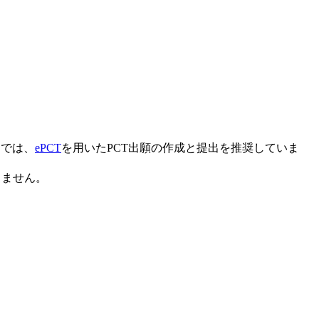
Oでは、
ePCT
​​​​​​​を用いたPCT出願の作成と提出を推奨していま
りません。