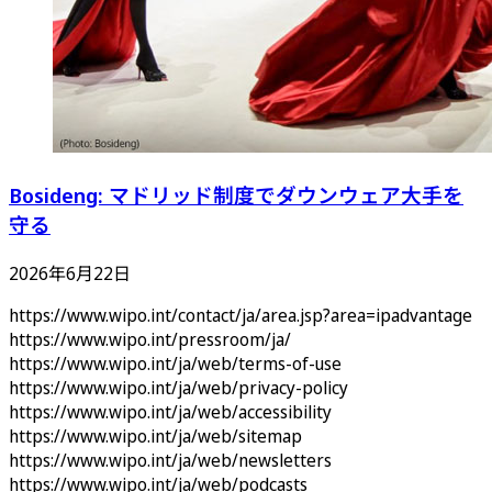
Bosideng: マドリッド制度でダウンウェア大手を
守る
2026年6月22日
https://www.wipo.int/contact/ja/area.jsp?area=ipadvantage
https://www.wipo.int/pressroom/ja/
https://www.wipo.int/ja/web/terms-of-use
https://www.wipo.int/ja/web/privacy-policy
https://www.wipo.int/ja/web/accessibility
https://www.wipo.int/ja/web/sitemap
https://www.wipo.int/ja/web/newsletters
https://www.wipo.int/ja/web/podcasts