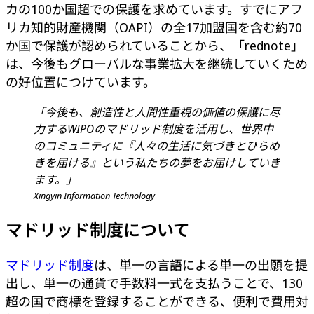
カの100か国超での保護を求めています。すでにアフ
リカ知的財産機関（OAPI）の全17加盟国を含む約70
か国で保護が認められていることから、「rednote」
は、今後もグローバルな事業拡大を継続していくため
の好位置につけています。
「今後も、創造性と人間性重視の価値の保護に尽
力するWIPOのマドリッド制度を活用し、世界中
のコミュニティに『人々の生活に気づきとひらめ
きを届ける』という私たちの夢をお届けしていき
ます。」
Xingyin Information Technology
マドリッド制度について
マドリッド制度
は、単一の言語による単一の出願を提
出し、単一の通貨で手数料一式を支払うことで、130
超の国で商標を登録することができる、便利で費用対