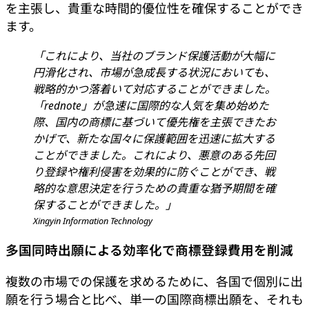
を主張し、貴重な時間的優位性を確保することができ
ます。
「これにより、当社のブランド保護活動が大幅に
円滑化され、市場が急成長する状況においても、
戦略的かつ落着いて対応することができました。
「rednote」が急速に国際的な人気を集め始めた
際、国内の商標に基づいて優先権を主張できたお
かげで、新たな国々に保護範囲を迅速に拡大する
ことができました。これにより、悪意のある先回
り登録や権利侵害を効果的に防ぐことができ、戦
略的な意思決定を行うための貴重な猶予期間を確
保することができました。」
Xingyin Information Technology
多国同時出願による効率化で商標登録費用を削減
複数の市場での保護を求めるために、各国で個別に出
願を行う場合と比べ、単一の国際商標出願を、それも