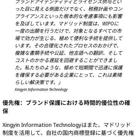
ブランドアイデンティティとライセンス供与とい
った目に見える側面だけでなく、税務計画やコン
プライアンスといった根本的な考慮事項にも影響
を及ぼしています。マドリッド制度は、WIPOに
一度の出願を行うだけで、対象となるすべての市
場で効力が生じる、極めて便利な手続を提供して
います。その合理化されたプロセスのおかげで、
複雑な書類手続や公証、他言語への翻訳、そして
コストのかかる遅延を回避することができまし
た。私たちのような、極めて短期間で迅速に保護
を確保する必要がある企業にとって、これは素晴
らしい解決策です。」
Xingyin Information Technology
優先権：ブランド保護における時間的優位性の確
保
Xingyin Information Technologyはまた、マドリッド
制度を活用して、自社の国内商標登録に基づく優先権