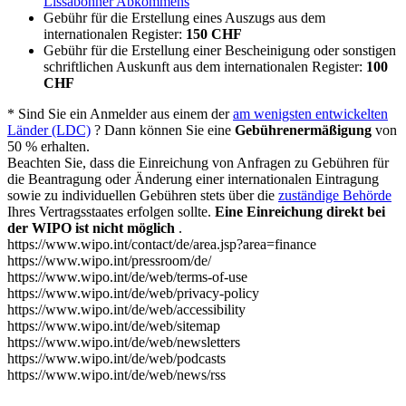
Lissabonner Abkommens
Gebühr für die Erstellung eines Auszugs aus dem
internationalen Register:
150 CHF​​​​​​​
Gebühr für die Erstellung einer Bescheinigung oder sonstigen
schriftlichen Auskunft aus dem internationalen Register:
100
CHF​​​​​​​
* Sind Sie ein Anmelder aus einem der
am wenigsten entwickelten
Länder (LDC)
? Dann können Sie eine
Gebührenermäßigung
von
50 % erhalten.
Beachten Sie, dass die Einreichung von Anfragen zu Gebühren für
die Beantragung oder Änderung einer internationalen Eintragung
sowie zu individuellen Gebühren stets über die
zuständige Behörde
Ihres Vertragsstaates erfolgen sollte.
Eine Einreichung direkt bei
der WIPO ist nicht möglich
.
https://www.wipo.int/contact/de/area.jsp?area=finance
https://www.wipo.int/pressroom/de/
https://www.wipo.int/de/web/terms-of-use
https://www.wipo.int/de/web/privacy-policy
https://www.wipo.int/de/web/accessibility
https://www.wipo.int/de/web/sitemap
https://www.wipo.int/de/web/newsletters
https://www.wipo.int/de/web/podcasts
https://www.wipo.int/de/web/news/rss