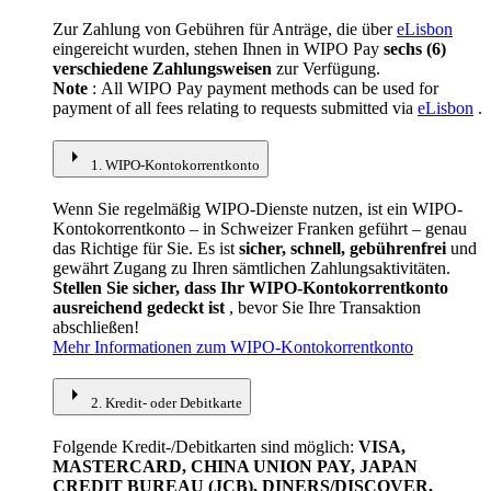
Zur Zahlung von Gebühren für Anträge, die über
eLisbon
eingereicht wurden, stehen Ihnen in WIPO Pay
sechs (6)
verschiedene Zahlungsweisen
zur Verfügung.
Note
: All WIPO Pay payment methods can be used for
payment of all fees relating to requests submitted via
eLisbon
.
arrow_right
1. WIPO-Kontokorrentkonto
Wenn Sie regelmäßig WIPO-Dienste nutzen, ist ein WIPO-
Kontokorrentkonto – in Schweizer Franken geführt – genau
das Richtige für Sie. Es ist
sicher, schnell, gebührenfrei
und
gewährt Zugang zu Ihren sämtlichen Zahlungsaktivitäten.
Stellen Sie sicher, dass Ihr WIPO-Kontokorrentkonto
ausreichend gedeckt ist
, bevor Sie Ihre Transaktion
abschließen!
Mehr Informationen zum WIPO-Kontokorrentkonto
arrow_right
2. Kredit- oder Debitkarte
Folgende Kredit-/Debitkarten sind möglich:
VISA,
MASTERCARD, CHINA UNION PAY, JAPAN
CREDIT BUREAU (JCB), DINERS/DISCOVER,