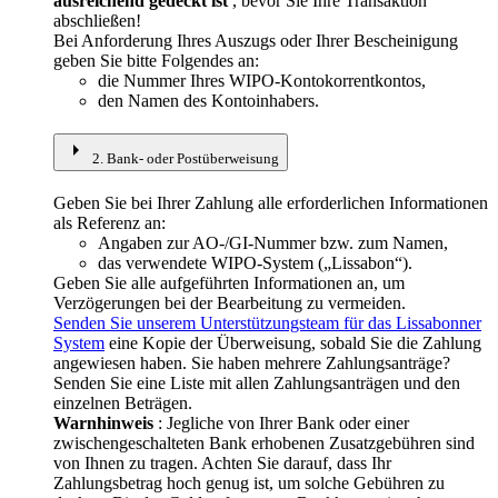
ausreichend gedeckt ist
, bevor Sie Ihre Transaktion
abschließen!
Bei Anforderung Ihres Auszugs oder Ihrer Bescheinigung
geben Sie bitte Folgendes an:​​​​​​​
die Nummer Ihres WIPO-Kontokorrentkontos,
den Namen des Kontoinhabers.
arrow_right
2. Bank- oder Postüberweisung
Geben Sie bei Ihrer Zahlung alle erforderlichen Informationen
als Referenz an:​​​​​​​
Angaben zur AO-/GI-Nummer bzw. zum Namen,
das verwendete WIPO-System („Lissabon“).
Geben Sie alle aufgeführten Informationen an, um
Verzögerungen bei der Bearbeitung zu vermeiden.
Senden Sie unserem Unterstützungsteam für das Lissabonner
System
eine Kopie der Überweisung, sobald Sie die Zahlung
angewiesen haben. Sie haben mehrere Zahlungsanträge?
Senden Sie eine Liste mit allen Zahlungsanträgen und den
einzelnen Beträgen.
Warnhinweis
: Jegliche von Ihrer Bank oder einer
zwischengeschalteten Bank erhobenen Zusatzgebühren sind
von Ihnen zu tragen. Achten Sie darauf, dass Ihr
Zahlungsbetrag hoch genug ist, um solche Gebühren zu