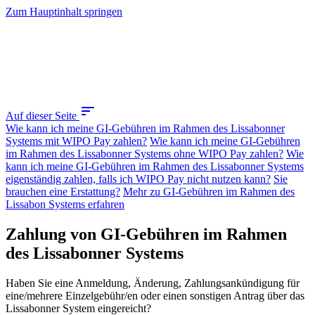
Zum Hauptinhalt springen
sort
Auf dieser Seite
Wie kann ich meine GI-Gebühren im Rahmen des Lissabonner
Systems mit WIPO Pay zahlen?
Wie kann ich meine GI-Gebühren
im Rahmen des Lissabonner Systems ohne WIPO Pay zahlen?
Wie
kann ich meine GI-Gebühren im Rahmen des Lissabonner Systems
eigenständig zahlen, falls ich WIPO Pay nicht nutzen kann?
Sie
brauchen eine Erstattung?
Mehr zu GI-Gebühren im Rahmen des
Lissabon Systems erfahren
Zahlung von GI-Gebühren im Rahmen
des Lissabonner Systems
Haben Sie eine Anmeldung, Änderung, Zahlungsankündigung für
eine/mehrere Einzelgebühr/en oder einen sonstigen Antrag über das
Lissabonner System eingereicht?