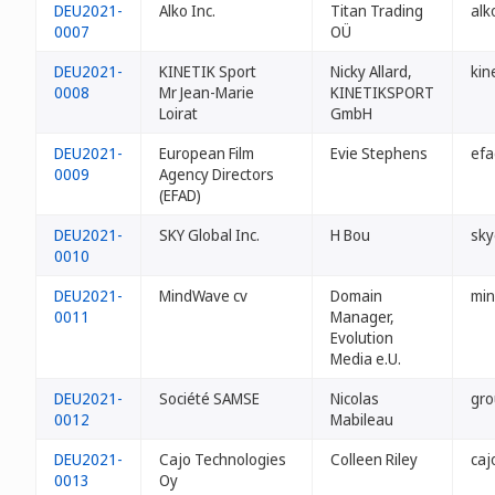
DEU2021-
Alko Inc.
Titan Trading
alk
0007
OÜ
DEU2021-
KINETIK Sport
Nicky Allard,
kin
0008
Mr Jean-Marie
KINETIKSPORT
Loirat
GmbH
DEU2021-
European Film
Evie Stephens
efa
0009
Agency Directors
(EFAD)
DEU2021-
SKY Global Inc.
H Bou
sky
0010
DEU2021-
MindWave cv
Domain
mi
0011
Manager,
Evolution
Media e.U.
DEU2021-
Société SAMSE
Nicolas
gr
0012
Mabileau
DEU2021-
Cajo Technologies
Colleen Riley
caj
0013
Oy