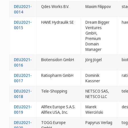
DEU2021-
Qdes Works B.V.
Maxim Filippov
sta
0014
DEU2021-
HAWE Hydraulik SE
Dream Bigger
ha
0015
Ventures
GmbH,
Premium
Domain
Manager
DEU2021-
Biotensidon GmbH
Jörg Jögel
bio
0016
DEU2021-
Ratiopharm GmbH
Dominik
rat
0017
Kassner
DEU2021-
Tele-Shopping
NETSCO SAS,
tel
0018
NETSCO LLC
DEU2021-
Allflex Europe S.A.S.
Marek
des
0019
Allflex USA, Inc.
Wierciński
DEU2021-
TOGG Europe
Papyrus Verlag
tog
0020
GmbH