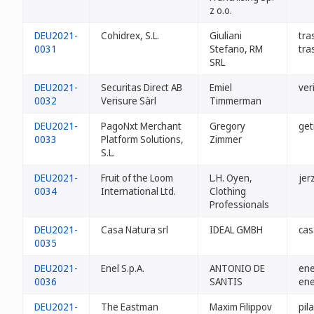
z o.o.
DEU2021-
Cohidrex, S.L.
Giuliani
tra
0031
Stefano, RM
tra
SRL
DEU2021-
Securitas Direct AB
Emiel
ver
0032
Verisure Sàrl
Timmerman
DEU2021-
PagoNxt Merchant
Gregory
get
0033
Platform Solutions,
Zimmer
S.L.
DEU2021-
Fruit of the Loom
L.H. Oyen,
jer
0034
International Ltd.
Clothing
Professionals
DEU2021-
Casa Natura srl
IDEAL GMBH
cas
0035
DEU2021-
Enel S.p.A.
ANTONIO DE
ene
0036
SANTIS
ene
DEU2021-
The Eastman
Maxim Filippov
pil