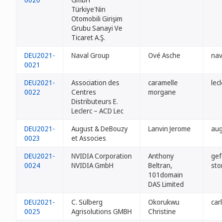
Türkiye'Nin
Otomobili Girişim
Grubu Sanayi Ve
Ticaret A.Ş.
DEU2021-
Naval Group
Ové Asche
nav
0021
DEU2021-
Association des
caramelle
lec
0022
Centres
morgane
Distributeurs E.
Leclerc – ACD Lec
DEU2021-
August & DeBouzy
Lanvin Jerome
aug
0023
et Associes
DEU2021-
NVIDIA Corporation
Anthony
gef
0024
NVIDIA GmbH
Beltran,
sto
101domain
DAS Limited
DEU2021-
C. Sülberg
Okorukwu
car
0025
Agrisolutions GMBH
Christine