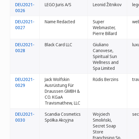
DEU2021-
LEGO Juris A/S
Leonid Žitnikov
leg
0026
DEU2021-
Name Redacted
Super
web
0027
Webmaster,
Pierre Billard
DEU2021-
Black Card LLC
Giuliano
lux
0028
Canovese,
Spiritual Sun
Wellness and
Spa Limited
DEU2021-
Jack Wolfskin
Rūdis Berzins
tra
0029
Ausrüstung Für
Draussen GMBH &
CO. KGaA
Travismathew, LLC
DEU2021-
Scandia Cosmetics
Wojciech
sec
0030
Spółka Akcyjna
Smoliński,
Secret Soap
Store
Franchising Sp.