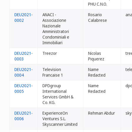
PHU C.N.O.
DEU2021-
ANACI -
Rosario
ana
0002
Associazione
Calabrese
Nazionale
Amministratori
Condominiali e
Immobiliari
DEU2021-
Treezor
Nicolas
tre
0003
Piquerez
DEU2021-
Television
Name
tel
0004
Francaise 1
Redacted
DEU2021-
DPDgroup
Name
dpd
0005
International
Redacted
Services GmbH &
Co. KG.
DEU2021-
ExperienceOn
Rehman Abdur
sky
0006
Ventures S.L.
Skyscanner Limited