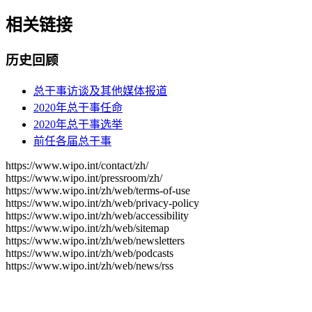
相关链接
历史回顾
总干事访谈及其他媒体报道
2020年总干事任命
2020年总干事选举
前任各届总干事
https://www.wipo.int/contact/zh/
https://www.wipo.int/pressroom/zh/
https://www.wipo.int/zh/web/terms-of-use
https://www.wipo.int/zh/web/privacy-policy
https://www.wipo.int/zh/web/accessibility
https://www.wipo.int/zh/web/sitemap
https://www.wipo.int/zh/web/newsletters
https://www.wipo.int/zh/web/podcasts
https://www.wipo.int/zh/web/news/rss