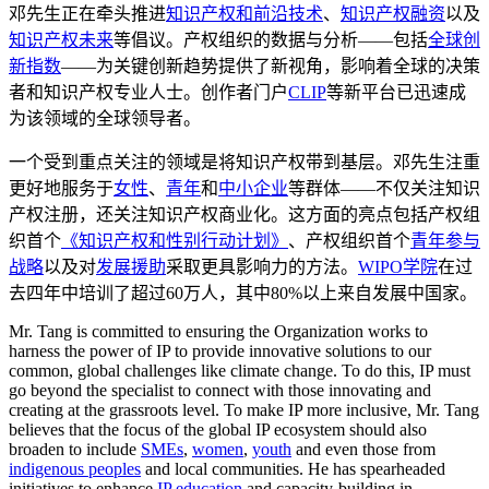
邓先生正在牵头推进
知识产权和前沿技术
、
知识产权融资
以及
知识产权未来
等倡议。产权组织的数据与分析——包括
全球创
新指数
——为关键创新趋势提供了新视角，影响着全球的决策
者和知识产权专业人士。创作者门户
CLIP
等新平台已迅速成
为该领域的全球领导者。
一个受到重点关注的领域是将知识产权带到基层。邓先生注重
更好地服务于
女性
、
青年
和
中小企业
等群体——不仅关注知识
产权注册，还关注知识产权商业化。这方面的亮点包括产权组
织首个
《知识产权和性别行动计划》
、产权组织首个
青年参与
战略
以及对
发展援助
采取更具影响力的方法。
WIPO学院
在过
去四年中培训了超过60万人，其中80%以上来自发展中国家。
Mr. Tang is committed to ensuring the Organization works to
harness the power of IP to provide innovative solutions to our
common, global challenges like climate change. To do this, IP must
go beyond the specialist to connect with those innovating and
creating at the grassroots level. To make IP more inclusive, Mr. Tang
believes that the focus of the global IP ecosystem should also
broaden to include
SMEs
,
women
,
youth
and even those from
indigenous peoples
and local communities. He has spearheaded
initiatives to enhance
IP education
and capacity-building in