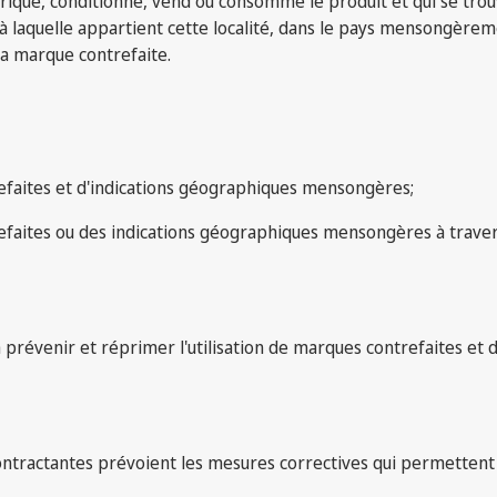
brique, conditionne, vend ou consomme le produit et qui se tr
ve à laquelle appartient cette localité, dans le pays mensongère
la marque contrefaite.
trefaites et d'indications géographiques mensongères;
aites ou des indications géographiques mensongères à travers 
 prévenir et réprimer l'utilisation de marques contrefaites et
 contractantes prévoient les mesures correctives qui permetten