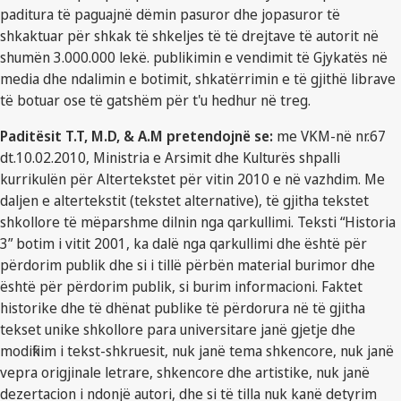
paditura të paguajnë dëmin pasuror dhe jopasuror të
shkaktuar për shkak të shkeljes të të drejtave të autorit në
shumën 3.000.000 lekë. publikimin e vendimit të Gjykatës në
media dhe ndalimin e botimit, shkatërrimin e të gjithë librave
të botuar ose të gatshëm për t'u hedhur në treg.
Paditësit T.T, M.D, & A.M pretendojnë se:
me VKM-në nr.67
dt.10.02.2010, Ministria e Arsimit dhe Kulturës shpalli
kurrikulën për Altertekstet për vitin 2010 e në vazhdim. Me
daljen e altertekstit (tekstet alternative), të gjitha tekstet
shkollore të mëparshme dilnin nga qarkullimi. Teksti “Historia
3” botim i vitit 2001, ka dalë nga qarkullimi dhe është për
përdorim publik dhe si i tillë përbën material burimor dhe
është për përdorim publik, si burim informacioni. Faktet
historike dhe të dhënat publike të përdorura në të gjitha
tekset unike shkollore para universitare janë gjetje dhe
modifikim i tekst-shkruesit, nuk janë tema shkencore, nuk janë
vepra origjinale letrare, shkencore dhe artistike, nuk janë
dezertacion i ndonjë autori, dhe si të tilla nuk kanë detyrim