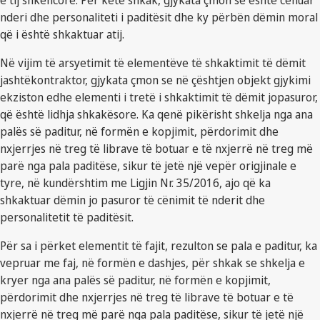
e tij shkencore. Për këtë shkak, gjykata çmon se është cënuar
nderi dhe personaliteti i paditësit dhe ky përbën dëmin moral
që i është shkaktuar atij.
Në vijim të arsyetimit të elementëve të shkaktimit të dëmit
jashtëkontraktor, gjykata çmon se në çështjen objekt gjykimi
ekziston edhe elementi i tretë i shkaktimit të dëmit jopasuror,
që është lidhja shkakësore. Ka qenë pikërisht shkelja nga ana
palës së paditur, në formën e kopjimit, përdorimit dhe
nxjerrjes në treg të librave të botuar e të nxjerrë në treg më
parë nga pala paditëse, sikur të jetë një vepër origjinale e
tyre, në kundërshtim me Ligjin Nr. 35/2016, ajo që ka
shkaktuar dëmin jo pasuror të cënimit të nderit dhe
personalitetit të paditësit.
Për sa i përket elementit të fajit, rezulton se pala e paditur, ka
vepruar me faj, në formën e dashjes, për shkak se shkelja e
kryer nga ana palës së paditur, në formën e kopjimit,
përdorimit dhe nxjerrjes në treg të librave të botuar e të
nxjerrë në treg më parë nga pala paditëse, sikur të jetë një