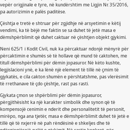
vepër origjinale e tyre, në kundërshtim me Ligjin Nr. 35/2016,
pa autorizimin e palës paditëse.
Çështja e tretë e shtruar për zgjidhje në arsyetimin e këtij
vendimi, ka të bëjë me faktin se sa duhet të jetë masa e
dëmshpërblimit që duhet caktuar në çështjen objekt gjykimi.
Neni 625/1 i Kodit Civil, nuk ka përcaktuar ndonjë mënyrë për
përcaktimin e shumës së të hollave që mund të caktohen, me
titull dëmshpërblimi për dëmin jopasuror. Në këto kushte,
legjislacioni ynë, e ka lënë një element të tillë në çmim të
gjykatës, e cila cakton shumën e përshtatshme, pas vlerësimit
të rrethanave të çdo çështje, rast pas rasti.
Gjykata çmon se shpërblimi për dëmin jopasuror,
përgjithësisht ka një karakter simbolik dhe synon që të
kompensojë cenimin e nderit dhe personalitetit të personit,
mirëpo, nga ana tjetër, masa e dëmshpërblimit duhet të jetë e
tillë që të nxjerrë në pah rëndësinë e shkeljes dhe të