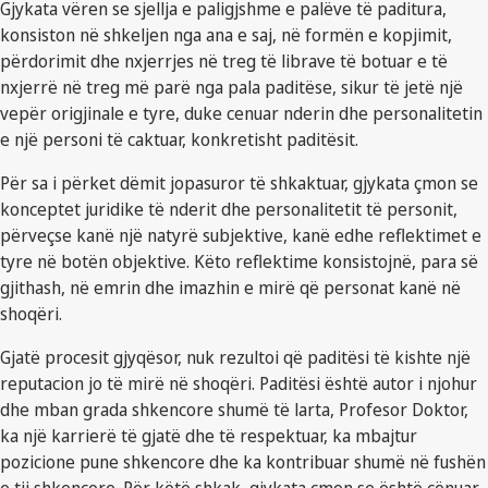
Gjykata vëren se sjellja e paligjshme e palëve të paditura,
konsiston në shkeljen nga ana e saj, në formën e kopjimit,
përdorimit dhe nxjerrjes në treg të librave të botuar e të
nxjerrë në treg më parë nga pala paditëse, sikur të jetë një
vepër origjinale e tyre, duke cenuar nderin dhe personalitetin
e një personi të caktuar, konkretisht paditësit.
Për sa i përket dëmit jopasuror të shkaktuar, gjykata çmon se
konceptet juridike të nderit dhe personalitetit të personit,
përveçse kanë një natyrë subjektive, kanë edhe reflektimet e
tyre në botën objektive. Këto reflektime konsistojnë, para së
gjithash, në emrin dhe imazhin e mirë që personat kanë në
shoqëri.
Gjatë procesit gjyqësor, nuk rezultoi që paditësi të kishte një
reputacion jo të mirë në shoqëri. Paditësi është autor i njohur
dhe mban grada shkencore shumë të larta, Profesor Doktor,
ka një karrierë të gjatë dhe të respektuar, ka mbajtur
pozicione pune shkencore dhe ka kontribuar shumë në fushën