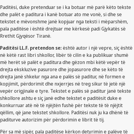
Paditësi, duke pretenduar se i ka botuar më parë këto tekste
dhe palët e paditura i kanë botuar ato me vonë, si dhe se
tekstet e mëvonshme janë kopjuar nga teksti i mëparshëm,
pala paditëse i është drejtuar me kërkesë padi Gjykatës së
Rrethit Gjyqësor Tiranë.
Paditësi LL.F. pretendon se:
është autor i një vepre, siç është
në këtë rast libri shkollor, libër të cilin e ka publikuar shumë
më herët së palët e paditura dhe gëzon mbi këtë vepër të
drejta ekskluzive pasurore dhe jopasurore dhe se këto të
drejta janë shkelur nga ana e palës së paditur, në formen e
kopjimit, përdorimit dhe nxjerrjes në treg sikur të jetë një
vepër origjinale e tyre. Tekstet e palës së paditur janë tekste
shkollore ashtu e siç janë edhe tekstet e paditësit duke e
konkurruar atë në të njëjtën fushë për tekste të të njëjtit
qëllim, që jane tekstet shkollore. Paditësi nuk ju ka dhënë të
paditurve autorizim për përdorimin e librit të tij.
Për sa më sipër, pala paditëse kërkon detyrimin e palëve të