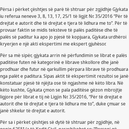
Përsa i përket çështjes së parë të shtruar për zgjidhje Gjykata
iu referua neneve 3, 8, 13, 17, 25/1 të ligjit Nr. 35/2016 “Për të
drejtat e autorit dhe të drejtat e tjera të lidhura me to”. Për të
provuar faktin se midis teksteve të palës paditëse dhe të
palës së paditur ka apo jo pjesë të kopjuara, Gjykata urdhëroi
kryerjen e një akti ekspertimi me ekspert gjuhësor.
Për sa më sipër, gjykata arrin në përfundimin se librat e palës
paditëse futen në kategorinë e librave shkollore dhe janë
prodhuar dhe futur në qarkullim përpara librave të prodhuara
nga palët e paditura. Sipas aktit të ekspertimit rezultoi se janë
konstatuar pjesë të njëjta ose të ngjashme në këto libra. Në
këto kushte, Gjykata çmon se pala paditëse gëzon mbrojtje
ligjore për librat e tij në Ligjin Nr. 35/2016, “Për të drejtat e
autorit dhe të drejtat e tjera të lidhura me to”, duke çmuar se
janë shkelur të drejtat e autorit.
Për sa i përket çështjes së dytë të shtruar për zgjidhje, në