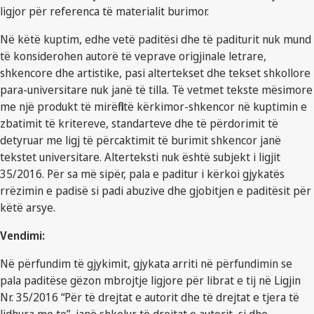
ligjor për referenca të materialit burimor.
Në këtë kuptim, edhe vetë paditësi dhe të paditurit nuk mund
të konsiderohen autorë të veprave origjinale letrare,
shkencore dhe artistike, pasi altertekset dhe tekset shkollore
para-universitare nuk janë të tilla. Të vetmet tekste mësimore
me një produkt të mirëfilltë kërkimor-shkencor në kuptimin e
zbatimit të kritereve, standarteve dhe të përdorimit të
detyruar me ligj të përcaktimit të burimit shkencor janë
tekstet universitare. Alterteksti nuk është subjekt i ligjit
35/2016. Për sa më sipër, pala e paditur i kërkoi gjykatës
rrëzimin e padisë si padi abuzive dhe gjobitjen e paditësit për
këtë arsye.
Vendimi:
Në përfundim të gjykimit, gjykata arriti në përfundimin se
pala paditëse gëzon mbrojtje ligjore për librat e tij në Ligjin
Nr. 35/2016 “Për të drejtat e autorit dhe të drejtat e tjera të