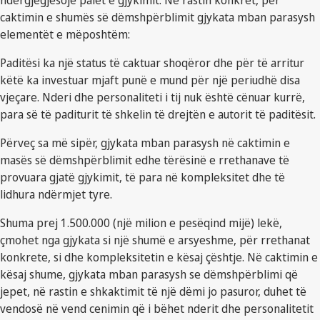
ndërgjegjësojë palët e gjykimit. Në rastin konkret, për
caktimin e shumës së dëmshpërblimit gjykata mban parasysh
elementët e mëposhtëm:
Paditësi ka një status të caktuar shoqëror dhe për të arritur
këtë ka investuar mjaft punë e mund për një periudhë disa
vjeçare. Nderi dhe personaliteti i tij nuk është cënuar kurrë,
para së të paditurit të shkelin të drejtën e autorit të paditësit.
Përveç sa më sipër, gjykata mban parasysh në caktimin e
masës së dëmshpërblimit edhe tërësinë e rrethanave të
provuara gjatë gjykimit, të para në kompleksitet dhe të
lidhura ndërmjet tyre.
Shuma prej 1.500.000 (një milion e pesëqind mijë) lekë,
çmohet nga gjykata si një shumë e arsyeshme, për rrethanat
konkrete, si dhe kompleksitetin e kësaj çështje. Në caktimin e
kësaj shume, gjykata mban parasysh se dëmshpërblimi që
jepet, në rastin e shkaktimit të një dëmi jo pasuror, duhet të
vendosë në vend cenimin që i bëhet nderit dhe personalitetit