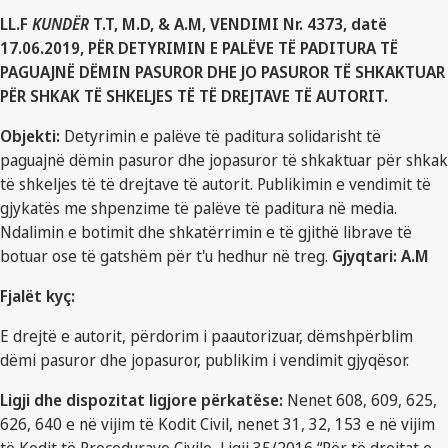
LL.F
KUNDËR
T.T, M.D, & A.M, VENDIMI Nr. 4373, datë
17.06.2019, PËR DETYRIMIN E PALËVE TË PADITURA TË
PAGUAJNË DËMIN PASUROR DHE JO PASUROR TË SHKAKTUAR
PËR SHKAK TË SHKELJES TË TË DREJTAVE TË AUTORIT.
Objekti:
Detyrimin e palëve të paditura solidarisht të
paguajnë dëmin pasuror dhe jopasuror të shkaktuar për shkak
të shkeljes të të drejtave të autorit. Publikimin e vendimit të
gjykatës me shpenzime të palëve të paditura në media.
Ndalimin e botimit dhe shkatërrimin e të gjithë librave të
botuar ose të gatshëm për t'u hedhur në treg.
Gjyqtari: A.M
Fjalët kyç:
E drejtë e autorit, përdorim i paautorizuar, dëmshpërblim
dëmi pasuror dhe jopasuror, publikim i vendimit gjyqësor.
Ligji dhe dispozitat ligjore përkatëse:
Nenet 608, 609, 625,
626, 640 e në vijim të Kodit Civil, nenet 31, 32, 153 e në vijim