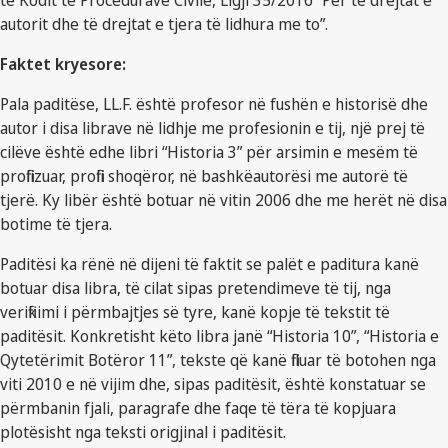
të Kodit të Procedurave Civile, Ligji 35/2016 “Për të drejtat e
autorit dhe të drejtat e tjera të lidhura me to”.
Faktet kryesore:
Pala paditëse, LL.F. është profesor në fushën e historisë dhe
autor i disa librave në lidhje me profesionin e tij, një prej të
cilëve është edhe libri “Historia 3” për arsimin e mesëm të
profilizuar, profili shoqëror, në bashkëautorësi me autorë të
tjerë. Ky libër është botuar në vitin 2006 dhe me herët në disa
botime të tjera.
Paditësi ka rënë në dijeni të faktit se palët e paditura kanë
botuar disa libra, të cilat sipas pretendimeve të tij, nga
verifikimi i përmbajtjes së tyre, kanë kopje të tekstit të
paditësit. Konkretisht këto libra janë “Historia 10”, “Historia e
Qytetërimit Botëror 11”, tekste që kanë filluar të botohen nga
viti 2010 e në vijim dhe, sipas paditësit, është konstatuar se
përmbanin fjali, paragrafe dhe faqe të tëra të kopjuara
plotësisht nga teksti origjinal i paditësit.