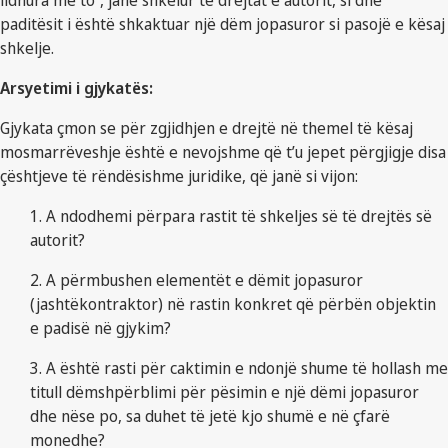
lidhura me to”, janë shkelur të drejtat e autorit, si dhe
paditësit i është shkaktuar një dëm jopasuror si pasojë e kësaj
shkelje.
Arsyetimi i gjykatës:
Gjykata çmon se për zgjidhjen e drejtë në themel të kësaj
mosmarrëveshje është e nevojshme që t’u jepet përgjigje disa
çështjeve të rëndësishme juridike, që janë si vijon:
1. A ndodhemi përpara rastit të shkeljes së të drejtës së
autorit?
2. A përmbushen elementët e dëmit jopasuror
(jashtëkontraktor) në rastin konkret që përbën objektin
e padisë në gjykim?
3. A është rasti për caktimin e ndonjë shume të hollash me
titull dëmshpërblimi për pësimin e një dëmi jopasuror
dhe nëse po, sa duhet të jetë kjo shumë e në çfarë
monedhe?