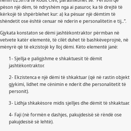
nenin 625§1/a të Kodit Civil, parashikohet se: “Personi që
pëson një dëm, të ndryshëm nga ai pasuror, ka të drejtë të
kërkojë të shpërblehet kur: a) ka pësuar një dëmtim të
shëndetit ose është cenuar në nderin e personalitetin e tij...”.
Gjykata konstaton se dëmi jashtëkontraktor përmban në
vetvete katër elementë, të cilët duhet të bashkëveprojnë, në
mënyrë që të ekzistojë ky lloj dëmi. Këto elementë janë:
1- Sjellja e paligjshme e shkaktuesit të dëmit
jashtëkontraktor.
2- Ekzistenca e një dëmi të shkaktuar (që në rastin objekt
gjykimi, lidhet me cënimin e nderit dhe personalitetit të
personit).
3- Lidhja shkakësore midis sjelljes dhe dëmit të shkaktuar.
4- Faji (në formën e dashjes, pakujdesisë së rëndë ose
pakujdesisë së lehtë).