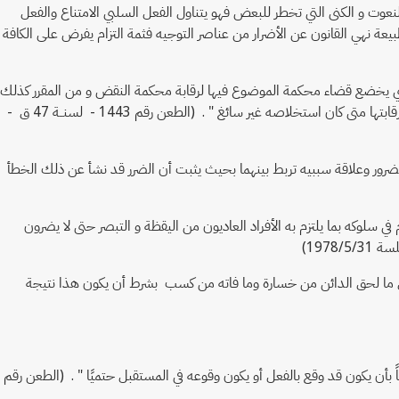
نعوت و الكنى التي تخطر للبعض فهو يتناول الفعل السلبي الامتناع والفعل
ة نهي القانون عن الأضرار من عناصر التوجيه فثمة التزام يفرض على الكافة
لتي يخضع قضاء محكمة الموضوع فيها لرقابة محكمة النقض و من المقرر كذلك
أن استخلاص علاقة السببية بين الخطأ و الضرر و تقدير مدى جسامة الخطأ من مسائل الواقع التي يقدرها قاضى الموضوع إلا أن لمحكمة النقض أن تبسط رقابتها متى كان استخلاصه غير سائغ " . (الطعن رقم 1443 - لسنــة 47 ق -
 المضرور وعلاقة سببيه تربط بينهما بحيث يثبت أن الضرر قد نشأ عن ذلك الخطأ
بالتزام قانوني يفرض على الفرد أن يلتزم في سلوكه بما يلتزم به الأفراد العاديون من اليقظة و التبصر حتى لا يضرون
بتقديره ويشمل التعويض كل ما لحق الدائن من خسارة وما فاته من كسب بشرط أن يكون هذا نتيجة
بأن يكون قد وقع بالفعل أو يكون وقوعه في المستقبل حتميًا " . (الطعن رقم