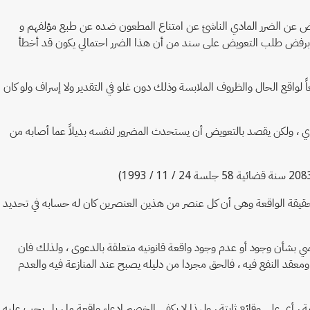
تعويض عن الضرر المادي الناشئ عن امتناع المطعون ضده عن طبع مؤلفهم و
 برفض طلب التعويض على سند من أن هذا الضرر احتمالي يكون قد أخطأ
بعاً لواقع الحال والظروف الملابسة وذلك دون غلو في التقدير ولا إسراف ولو كان
مادي ، ولكن يقصد بالتعويض أن يستحدث المضرور لنفسه بديلاً عما أصابه من
الحقيقة الواقعة وهى أن كل عنصر من هذين العنصرين كان له حسابه في تحديد
لقاضي بشأن وجود أو عدم وجود واقعة قانونيه متعلقة بالدعوى ، ولذلك فان
ومعقد النفع فيه ، فالحق مجردا من دليله يصبح عند المنازعة فيه والعدم
، أى على وقائع ثابتة ، ولهذا لا يكفى الخصم إدعاء واقعة ما ، بل يجب عليه