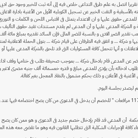
قريرا اتصل به علم طرفى التداعى خلص فيه إلى أنه ثبت للخبير وجود حق ادبى و ا
نازعة على ملكيته بالأسبقية و التفت الخبير عن تسجيل الكوبليه الأول من الأغنية بادارة 
ركة و الشركة المدعى عليها و أن المدعى لم يقدم مستندات تفيد حقوق التأليف س
يصعب تقدير الضرر الادبى و بالنسبة للضرر المالى فإن السائد تقديره بمبلغ ما
و شركة .... و اتفق فيه الطرفان على قيام شركة .... بتولى الحملة الاعلانية لمن
الاعلانات و أنها تتحمل كافة المسئوليات التى قد تلحق بالشركة المدعى عليها أو 
حاضر عن المدعى قام بادخال شركة .... بموجب صحيفة طلب فى ختامها وقف اذ
لوب ادخاله بأن يؤدى للمدعى مبلغ و قدره خمسمائة ألف جنيه مصرى لاغير و ذلك
أغنية فى الأعلان و ذلك بحكم مشمول بالنفاذ المعجل بغير كفالة.
 ليصدر بجلسة اليوم.
وحيث أنه وعن شكل إدخال شركة .... فالمحكمة تشير إلى أنــــه وعملا بالمـــــــادة 117 مرافعات " للخصم أن يدخل 
لمحكمة أن المدعي قد قام بإدخال خصم جديد فى الدعوى و هو ممن كان يصح اخ
ء كافة الإجراءات الشكلية التى تتطلبها القانون فيه وهو ما تقضى معه هذه ال