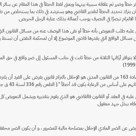
 خطأ وضرر ثم علاقة سببية بينهما ويعنى لفظ الخطأ في هذا المقام عن سائر ال
ان يترك تحديد الخطأ لتقدير القاضي وهو يسترشد في ذلك بما يستخلص من طبيع
الالتزام تبصرًا في التصرف يوجب أعمالة بذلك عناية الرجل الحريص.
سس عليه طلب التعويض بأنه خطأ أو نفى هذا الوصف عنه من مسائل القانون ا
إلا بتوافر أركانها الثلاثة من خطأ ثابت في جانب المسئول إلى ضرر واقع في حق
حيث استقرت أحكام محكمة النقض على " الخطأ الموجب للمسئولية طبقا للمادة 163 من القانون المدني هو الإخلال 
 الرعاية يكون قد أخطأ ".( الطعن رقم 336 لسنة 43 ق جلسة 1978/5/31)
ابت وفقا لنص المادة 1/221 مدني أنه إذا لم ينص عليه في العقد أو القانون فالقاضي هو الذي يقوم 
توقاه ببذل جهد معقول.
ض عن الضرر المادي الإخلال بمصلحة مالية للمضرور ، و أن يكون الضرر محققاً 