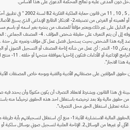
دخل دون المدعى عليه و تعالج المحكمة الدعوى على هذا الأساس.
قم الدليل على غير ذلك.ويعتبر مؤلفاً للمصنف من ينشره بغير اسمه أو باسم م
منتج المصنف سواء كان شخصًا طبيعيًا أم اعتباريًا مم
ويشترك في وضعه أكثر من شخص سواء أمكن فصل نصيب كل منهم فيه أو لم يمكن 10- النشر : أي عمل من شأنه إت
المصنف للجمهور بمواف
هذا الانجاز".
قوقه المالية المبينة في هذا القانون. ويشترط لانعقاد التصرف أن يكون مكتوبًا وأن
احة من حقوق مالية ولا بعد ترخيصه باستغلال احد هذه الحقوق ترخيصًا منه با
من شانه تعطيل استغلال الحق محل التصرف".
كما تنص المادة 157 من ذات القانون على" يتمتع منتجو التسجيلات الصوتية بالحقوق 
سلكية أو عبر أجهزة الحاسب الآلي أو غيرها من الوسائل"