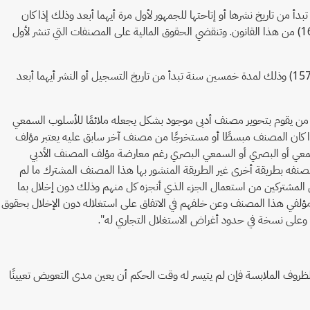
 تبدأ من تاريخ نشرها أو إتاحتها للجمهور لأول مرة أيهما أبعد وذلك إذا كان
مالك حقوق المؤلف شخصًا اعتباريًا أما إذا كان مالك هذه الحقوق شخصًا طبيعيًا فتكون مدة الحماية طبقًا للقاعدة المنصوص عليها في المادتين (160) ،(161) من هذا القانون. وتنقضي الحقوق المالية على المصنفات التي تنشر لأول
كما تنص المادة 167 من ذات القانون على" يتمتع منتجو التسجيلات الصوتية بحق مالي استئثاري في مجال استغلال تسجيلاتهم على النحو المبين في المادة (157) وذلك لمدة خمسين سنة تبدأ من تاريخ التسجيل أو النشر أيهما أبعد
تنص المادة 177 " أولا : يعتبر شريكًا في تأليف المصنف السمعي البصري أو السمعي أو البصري: 1- مؤلف السيناريو أو صاحب الفكرة المكتوبة للبرنامج. 2- من يقوم بتحوير مصنف أدبى موجود بشكل يجعله ملائمًا للأسلوب السمعي
من الناحية الفكرية لتحقيق المصنف. وإذا كان المصنف مبسطًا أو مستخرجًا من مصنف آخر سابق عليه يعتبر مؤلف
سمعي أو البصري أو السمعي البصري رغم معارضة مؤلف المصنف الأدبي
مصنفه بطريقة أخرى غير الطريقة المنشور بها هذا المصنف المشترك ما لم
ي المشتركين من استعمال الجزء الذي أنجزه كل منهم وذلك دون إخلال بما
 مؤلفي هذا المصنف وعن خلفهم في الاتفاق على استغلاله دون الإخلال بحقوق
يه وعلى نسخة في حدود أغراض الاستغلال التجاري له".
 أن " يقدر القاضي مدى التعويض عن الضرر الذي لحق المضرور طبقا لأحكام المادتين 221 ، 222 مراعيًا في ذلك الظروف الملابسة فإن لم يتيسر له وقت الحكم أن يعين مدى التعويض تعيينًا