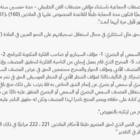
ة لمؤلفي المصنفات الجماعية باستثناء مؤلفي مصنفات الفن التطبيقي – مدة خمسين سنة
أول مرة أيهما أبعــد".
كما 
البصري. 3- مؤلف الحوار. 4- واضع الموسيقى إذا قام بوضعها خصيصا للمصنف. 5- المخرج الذي قام بعمل إيجابي 
حور المصنف الأدبي ومؤلف الحوار والمخرج مجتمعين الحق في عرض المصنف ال
راك في التأليف.ثالثا: لمؤلف الشطر الأدبي أو الشطر الموسيقى الحق في نشر 
 بصري أو سمعي أو بصري عن إتمام الشق الخاص به فلا يترتب على ذلك منع باق
استغلال المصنف السمعي البصري أو السمعي أو البصري المتفق عليه نائبًا عن
ق كتابة على خلافه ويعتبر المنتج ناشرا لهذا المصنف وتكن له حقوق الناشر عل
كما نصت المادة 170 من ذات القانون على
 في التقدير "