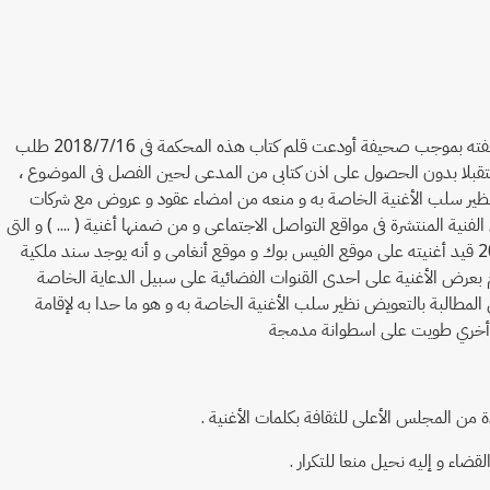
حيث أن وجيز واقعات الدعوى يخلص حسبما يبين من مطالعة سائر أوراق الدعوى و كافة مستنداتها فى أن المدعي عقد لواء الخصومة قبل المدعى عليه بصفته بموجب صحيفة أودعت قلم كتاب هذه المحكمة فى 2018/7/16 طلب
 مستقبلا بدون الحصول على اذن كتابى من المدعى لحين الفصل فى الموضوع ،
دعى نظير سلب الأغنية الخاصة به و منعه من امضاء عقود و عروض مع شركات
نية المنتشرة فى مواقع التواصل الاجتماعى و من ضمنها أغنية ( .... ) و التى
يقوم بغنائها رفقة الفنان الشهير ...... و أن اسم شهرة المدعى هو .... و حيث أن الأغنية من كلمات و ألحان المدعى و ذلك ثابت من خلال أنه بتاريخ 2017/5/28 قيد أغنيته على موقع الفيس بوك و موقع أنغامى و أنه يوجد سند ملكية
ى و المقيد برقم .... بتاريخ ../../2018 إلا أنه فوجئ بالشركة المدعى عليها تقوم بعرض الأغنية على احدى القنوات الفضائية على سبيل الدعاية الخاصة
المطالبة بالتعويض نظير سلب الأغنية الخاصة به و هو ما حدا به لإقامة
ظة أخري طويت على اسطوانة مدمجة
 المجلس الأعلى للثقافة بكلمات الأغنية .