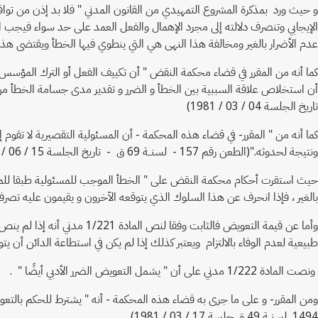
و حيث ورد بمذكرة المشروع التمهيدي من القانون المدني " فلا بد إذن من توافر
الإيجابي وتنصرف دلالته إلى مجرد الإهمال والفعل العمد على حد سواء فيجب 
عدم الأضرار بالغير ومخالفة هذا النهى هي التي ينطوي فيها الخطأ ويقتضى هذا 
كما أنه من المقرر في قضاء محكمة النقض " أن تكييف الفعل أو الترك المؤ
تاريخ الجلسة 04 / 03 / 1981)
كما أنه من " المقرر- في قضاء هذه المحكمة - أن المسئولية التقصيرية لا تقوم 
ونتيجة لحدوثه."(الطعن رقم 157 - لسنــة 69 ق - تاريخ الجلسة 15 / 06 / 1999)
بالغير ، فإذا انحرف عن هذا السلوك الذي يتوقعه الآخرون و يقيمون عليه تصرفاتهم على أساس من
وأما عن قيمة التعويض فالث
طبيعية لعدم الوفاء بالالتزام ويعتبر كذلك إذا لم يكن في استطاعة الدائن أن ي
ونصت المادة 1/222 مدني على أن " يشمل التعويض الضرر الأدبي أيضًا " .
ومن المقرر- و على ما جرى به قضاء هذه المحكمة - أنه " يشترط للحكم بالتعوي
1494 لسنــة 49 ق جلسة 17 / 03 / 1981)