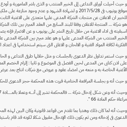
و حيث أحيلت أوراق التداعى إلى الخبير المنتدب و الذى باشر المامورية و أودع ت
موقع يوتيوب فى 2017/5/28 و لشهادة الشهود و عدم وجود م
هو شركة .... المنتجة للاعلان وفقا للبند السابع من العقد المبرم بين تلك الش
اسبقيته فى اداء الاغنية من خلال تاريخ النشر على يوتيوب و عن الاضرار فإنه 
الخبير المنتدب من الشركة المدعى عليها و هو عقد مبرم بين الشركة المدعى عليها 
الفكرية لكافة المواد الفنية و الالحان و الاغانى التى سيتم استخدامها فى اعداد 
و حيث استمر تداول نظر الدعوى بالجلسات و مثل خلالها طرفى التداعى و ال
على اذن كتابى من المدعى لحين الفصل فى الموضوع و ثانيا : إلزام الخصم المط
الأغنية الخاصة به و منعه من امضاء عقود و عروض مع شركات انتاج بعد عرض ال
و حيث أنه و بجلسة المرافعة الختامية قررت هذه المحكمة حجز الدعوى للحكم
مراعاة حكم المادة 66 ".
وحيث أنه لما كان ذلك وهديا بما تقدم من قواعد قانونية وكان البين لهذه ا
الدعوى فى إدخاله ومن ثم يكون ذلك الإدخال مقبول شكلا لكونه قد قام باستيفا