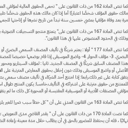
كما تنص المادة 162 من ذات القانون على " تحمى الحقوق المالي
مرة بعد وفاة مؤلفها بمضي خمسين سنة تبدأ من تاريخ نشرها أو إتاحتها للجمهور ل
وذلك في الحدود المنصوص عليها في هذا القانون".
هذا المصنف السابق شريكًا في المصنف الجديد. ثانيا : لمؤلف السيناريو وم
الأصلي أو واضع الموسيقى وذلك دون إخلال بحقوق المعارض المترتبة على الاشت
يتفق كتابة على غير ذلك.رابعا: إذا امتنع أحد الشركاء في تأليف مصنف سمعي
للممتنع من حقوق مترتبة على اشتراكه في التأليف.خامسا: يكون المنتج طوال 
مؤلفي المصنفات الأدبية أو الموسيقية المقتبسة أو المحورة كل ذلك ما لم يتف
كما تنص المادة 163 من القانون المدني على أن " كل خطأ سبب ضررا للغير يلزم من ارتكبه بالتعويض".
نهائيًا ، فله أن يحتفظ للمضرور بالحق في أن يطالب خلال مدة معينة بإعادة النظر