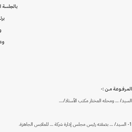
بالجلسة المنع
برئ
وع
وعض
المـرفــوعـة مــن :-
السيد/ .... ومحله المختار مكتب الأستاذ/.....
1- السيد/ .... بصفته رئيس مجلس إدارة شركة .... للملابس الجاهزة.