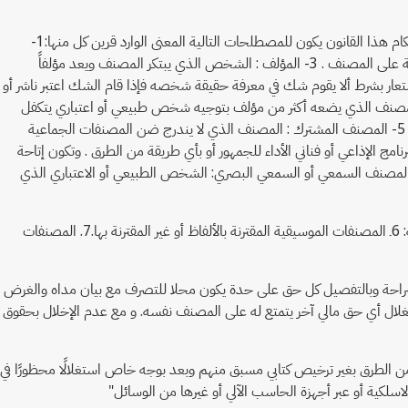
حيث أنه عن موضوع الدعوى فلما كان المقرر وفق نص المادة 138/ 1 , 2 , 4 , 5 , 10 , 11 من قانون حماية الملكية الفكرية 82 لسنة 2002 " في تطبيق أحكام هذا القانون يكون للمصطلحات التالية المعنى الوارد قرين كل منها:1-
المصنف: كل عمل مبتكر أدبي أو فني أو عملي أيًا كان نوعه أو طريقة التعبير عنه أو أهميته أو الغرض من تصنيفه.2- الابتكار: الطابع الإبداعي الذي يسبغ الأصالة على المصنف . 3- المؤلف : الشخص الذي يبتكر المصنف ويعد مؤلفاً
ستعار بشرط ألا يقوم شك في معرفة حقيقة شخصه فإذا قام الشك اعتبر ناشر أو
ثلا للمؤلف في مباشرة حقوقه إلى أن يتم التعرف على حقيقة شخص المؤلف . 4- المصنف الجماعي : المصنف الذي يضعه أكثر من مؤلف بتوجيه شخص طبيعي أو اعتباري يتكفل
بنشرة باسمه و تحت إدارته ويندمج عمل المؤلفين فيه في الهدف العام الذي قصد إليه هذا الشخص بحيث يستحيل فصل عمل كل مؤلف وتميزه على حدة . 5- المصنف المشترك : المصنف الذي لا يندرج ضن المصنفات الجماعية
احة المصنف أو التسجيل الصوتي أو البرنامج الإذاعي أو فناني الأداء للجمهور أو بأي طريقة من الطرق . وتكون إتاحة
قة المؤلف أو مالك حقوقه أما التسجيلات الصوتية أو البرامج الإذاعية أو الأداءات فتكون إتاحتها بموافقة منتجها أو خلفه . 11- منتج المصنف السمعي أو السمعي البصري: الشخص الطبيعي أو الاعتباري الذي
كما تنص المادة 5/140 , 6 ,7 من ذات القانون على " تتمتع بحماية هذا القانون حقوق المؤلفين على مصنفاتهم الأدبية والفنية وبوجه خاص المصنفات الآتية: 6ـ المصنفات الموسيقية المقترنة بالألفاظ أو غير المقترنة بها.7. المصنفات
 يحدد فيه صراحة وبالتفصيل كل حق على حدة يكون محلا للتصرف مع بيان مداه والغرض
ستغلال أي حق مالي آخر يتمتع له على المصنف نفسه. و مع عدم الإخلال بحقوق
المالية الاستشارية الآتية:1- منع أي استغلال لتسجيلاتهم بأية طريقة من الطرق بغير ترخيص كتابي مسبق منهم وبعد بوجه خاص استغلالًا محظورًا في