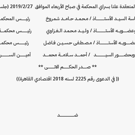
قدة علنا بسراي المحكمة في صباح الأربعاء الموافق 2019/2/27 (جلسة خاصة)
اسة السيـــد الأستـــــــــــــاذ / مـحـمــد حــامـــد شمـروخ رئيـــــــس المحكمـــ
ضــــــويـــه الأستــــــــــــــاذ / ولــيـــد مـحـمـد الــغــزاوي رئيـــــــــس محكمـــــ
ــــــويـــه الأستــــــــــــــاذ / مـصـطـفـى حـســيــن فـاضل رئيـــــــــس محكمــــ
وبحضــــــــور السيـــــــــــــــد / أحمـــــد ســلامــــة محمـــــد أميـــــــــن الســــــــــــر
** صــــــدر الحكـــــــــم الاتـــــــــــى **
(( في الدعوى رقم 2225 لسنه 2018 اقتصادي القاهرة))
ضـــــــــــــــــــــــد