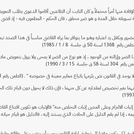
إفادة منها أمراً محتملاً و كان الثابت أن الطاعنين أقاموا الدعوى بطلب ال
 تسويقه خلال المدة و هو ضرر محقق ، فان الحكم - المطعون فيه - إذ قضى
مضرور ويكفل رد اعتباره وهـو مـا يتوافر بما يراه القاضي مناسباً في هذا الصدد ت
ة 8 / 1 / 1985)
ذا الضرر وإزالته من الوجود ، إذ هو نوع من الضرر لا يمحى ولا يزول بتعويض 
 / 3 / 1990)
 يلزمها باتباع معايير معينة في خصوصه " . (الطعن رقم 2083 سنة قضائية 58 جلسة 24 / 11 / 1993)
يض عنهما بغير تخصيص لمقداره عن كل منهما ، فإن ذلك لا يحول دون قيام تلك 
ن إثبات الالتزام وعلى المدين إثبات التخلص منه" فالإثبات هو تكوين اقتناع ا
، إذا لم يقم الدليل على الحادث الذي يستند إليه ، فالدليل هو قيام حياته 
طبيق لكي يكون مؤديا إلى تحقيق إرادة القانون يجب أن ينصب على وقائع حقيقية 