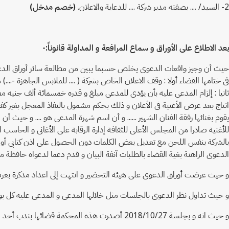
2- السيد/ .... بصفته مدير شركة .... للدعاية والاعلان.
(خصم مدخل)
بعد الاطلاع على الأوراق و سماع المرافعة و المداولة قانوناً:-
فى ختامها القضاء أولا : وقف الاعلان الخاص بشركة ( .... للملابس الجاهزة 
ثانيا : إلزام المدعى عليه بأن يؤدى للمدعى مبلغ و قدره خمسمائة ألف جنيه مص
انتاج بعد عرض الأغنية فى الأعلان و ذلك بحكم مشمول بالنفاذ المعجل بغير كفا
بالشركة بنفس اللحن مع تعديل بعض الكلمات دون الحصول على اذن كتابى أو مواف
الدعوى الراهنة بغية القضاء بالطلبات آنفة البيان و قدم دعما لدعواه حا
و حيث عرضت أوراق الدعوى على هيئة التحضير و انتهت إلى اعداد مذكرة بعر
و حيث تداول نظر الدعوى بالجلسات مثل خلالها المدعى و المدعى عليه كل ب
و حيث انه و بجلسة 2018/10/27 أصدرت هذه المحكمة قضائها بندب أحد الخبراء المختصين بحماية الملكية الفكرية لأداء المأمورية المبينة بمنطوق ذلك القضاء و إليه نحيل منعا للتكرار .