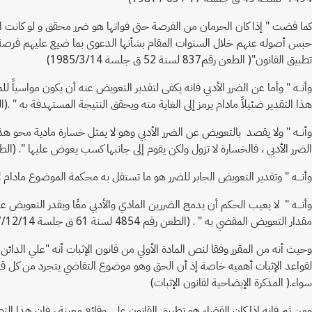
كما قضت " إذا كان الحرمان من الفرصة حتى فواتها هو ضرر محقق و لو كانت ال
حبس أصوله عنهم خلال السنوات المقام بشأنها الدعوى بما ضيع عليهم فرصة
تطبيق القانون"( الطعن رقم837 لسنة 52 ق جلسة 1985/3/14)
وأنــه " وأما عن الضرر الأدبي فانه يكفى لتقدير التعويض عنه أن يكون مواسياً لل
هذا التقدير ضئيلاً مادام يرمز إلى الغاية منه ويحقق النتيجة المستهدفة به " .(الطعن رقم 1368 لسنة 50 ق جلس
وأنــه " ولا يقصد بالتعويض عن الضرر الأدبي وهو لا يمثل خسارة مادية محو ه
الضرر الأدبي ، فالخسارة لا تزول ولكن يقوم إلى جانبها كسب يعوض عليها ". (الطعن رقم 304 لسنة 58 ق جلسة 15
وأنـــه " وتقدير التعويض الجابر للضرر هو ما تستقل به محكمة الموضوع مادام لا يوجد في القانون نص
وأنـــه " لا يعيب الحكم أن يدمج الضررين المادي والأدبي معًا ويقدر التعو
مقدار التعويض المقضي به " . (الطعن رقم 4854 لسنة 61 ق جلسة 1997/12/14)
وحيث أنه من المقرر وفقا لنص المادة الأولي من قانون الإثبات أنه "علي الدائ
لقواعد الإثبات أهميه خاصة إذ أن الحق وهو موضوع التقاضي يتجرد من كل قيمه 
سواء.( المذكرة الإيضاحية لقانون الإثبات)
ومن ثم فإنه إذا كان القضاء هو تطبيق القانون على وقائع معينة ، فإن هذا الت