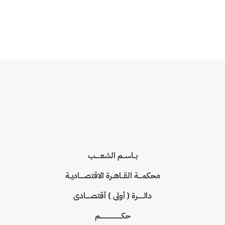
بــاســم الشعـــــب
محكمــــة القــاهــرة الاقتصــــاديــة
دائــــــرة ( أولى ) أقتصــــادى
حكـــــــــــــــــــــم