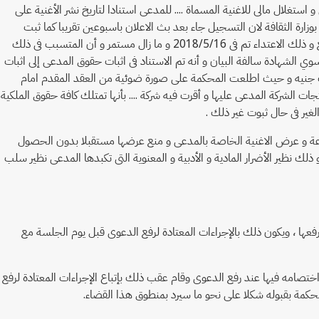
ستغلال مالى للاغنية المسماة .... للمدعى استنادا لتاريخ نشر الأغنية على
الاغانى بوزارة الثقافة لان التسجيل جاء بعد بث الاعلان باسبوعين تقريبا كما ثبت
للخبير ان الاعلان عن منتجات الشركة المدعى عليها متعدى على الاغنية الثابت للمدعى حقوق عليها و ان الاعتداء يتمثل فى اقتباس اللحن و الكلمات و التوزيع و ذلك الاعتداء تم فى 2018/5/16 و ما زال مستمر و أن المتسبب فى ذلك
وي الشهادة سالفة البيان و أنه تم الاستناد فى اثبات حقوق المدعى إلى اثبات
ئة ألف جنيه و حيث اطلعت المحكمة على صورة ضوئية من العقد المقدم امام
تجات الشركة المدعى عليها و أقرت فيه شركة .... بأنها تمتلك كافة حقوق الملكية
الغير فى حال ثبوت غير ذلك .
اعة و عرض الاغنية الخاصة بالمدعى و منع عرضها مستقبلا بدون الحصول
 نظير الأضرار المادية و الأدبية و المعنوية التى تكبدها المدعى نظير سلب
في الدعوى من كان يصح اختصامه فيها عند رفعها ، ويكون ذلك بالإجراءات المعتادة لرفع الدعوى قبل يوم الجلسة مع
تصامه فيها عند رفع الدعوى وقام عقب ذلك بإتباع الإجراءات المعتادة لرفع
محكمة بقبوله شكلا على نحو ما سيرد بمنطوق هذا القضاء.