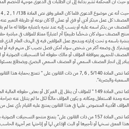
و حيث أن المحكمة تشير بداءة إلى أن الطلبات فى الدعوى موجهة للخصم الم
للمصنف من يذكر اسمه عليه أو ينسب إليه عند نشره باعتباره مؤلفا له ما لم ي
يبادر إلى انجاز المصنف السمعي أو المصنف السمعي البصري ويضطلع بمسئولية 
السمعية والبصرية".
كما تنص المادة 149 " للمؤلف أن ينقل إلى الغير كل أو بعض ح
منه ومدة الاستغلال ومكانه. و يكون المؤلف مالكًا لكل ما لم يتنازل عنه صر
المؤلف الأدبية المنصوص عليها في هذا القانون يمتنع عليه القيام بأي عمل 
هذا المعنى نسخها أو تأجيرها أو البث الإذاعي لها أو إتاحتها عبر أجهزة الحاسب الآلي أو غيرها من الوسائل.2. الإتاحة العلنية لتسجيل صوتي بوسائل سلكية أو لا