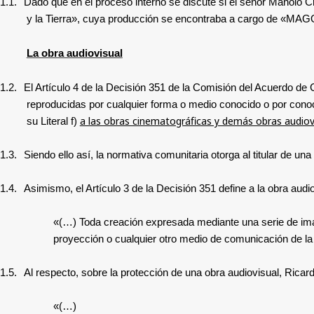
1.1.
Dado que en el proceso interno se discute si el señor Manolo Cr
y la Tierra», cuya producción se encontraba a cargo de «MAGO
La obra audiovisual
1.2.
El Artículo 4 de la Decisión 351 de la Comisión del Acuerdo de C
reproducidas por cualquier forma o medio conocido o por cono
a las obras cinematográficas y demás obras audiov
su Literal f)
1.3.
Siendo
ello así, la normativa comunitaria otorga al titular de un
1.4.
Asimismo
, el Artículo 3 de la Decisión 351 define a la obra aud
«(…) Toda creación expresada mediante una serie de imá
proyección o cualquier otro medio de comunicación de la 
1.5.
Al respecto, sobre la protección de una obra audiovisual,
Ricardo
«(…)