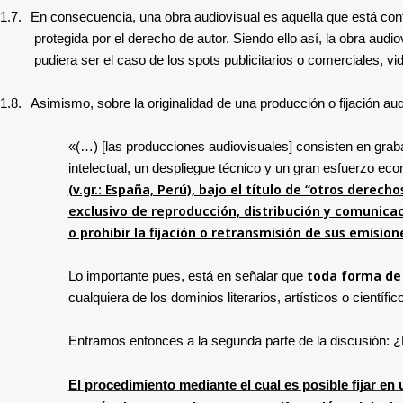
1.7.
En consecuencia, una obra audiovisual es aquella que está confo
protegida por el derecho de autor. Siendo ello así, la
obra audiov
pudiera ser el caso de los spots publicitarios o comerciales, vi
1.8.
Asimismo, sobre la originalidad de una producción o fijación au
«(…) [las producciones audiovisuales] consisten en grab
intelectual, un despliegue técnico y un gran esfuerzo e
(v.gr.: España, Perú), bajo el título de “otros dere
exclusivo de reproducción, distribución y comunica
o prohibir la fijación o retransmisión de sus emision
toda forma de 
Lo importante pues, está en señalar que
cualquiera de los dominios literarios, artísticos o científic
Entramos entonces a la segunda parte de la discusión: ¿Es
El procedimiento mediante el cual es posible fijar e