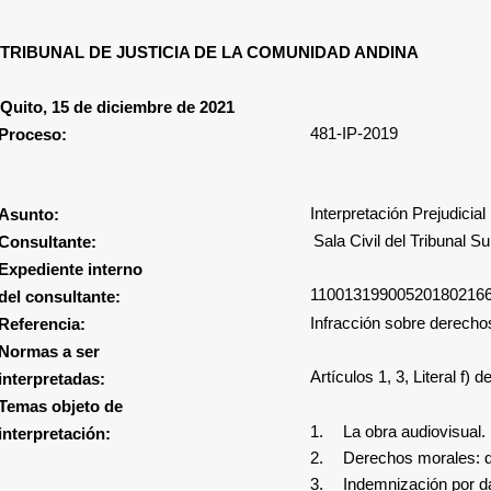
TRIBUNAL DE JUSTICIA DE LA COMUNIDAD ANDINA
Quito, 15 de diciembre de 2021
481-IP-2019
Proceso:
Interpretación Prejudicial
Asunto:
Sala Civil del Tribunal S
Consultante:
Expediente interno
11001319900520180216
del consultante:
Infracción sobre derecho
Referencia:
Normas a ser
Artículos 1, 3, Literal f) d
interpretadas:
Temas objeto de
1.
La obra audiovisual.
interpretación:
2.
Derechos
morales: d
3.
Indemnización por da