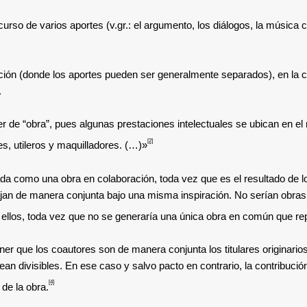
curso de varios aportes (v.gr.: el argumento, los diálogos, la músic
ón (donde los aportes pueden ser generalmente separados), en la cual 
.
er de “obra”, pues algunas prestaciones intelectuales se ubican en e
[2]
es, utileros y maquilladores. (…)»
erada como una obra en colaboración, toda vez que es el resultado de
jan de manera conjunta bajo una misma inspiración. No serían obra
re ellos, toda vez que no se generaría una única obra en común que re
er que los coautores son de manera conjunta los titulares originario
an divisibles. En ese caso y salvo pacto en contrario, la contribuci
[4]
de la obra.