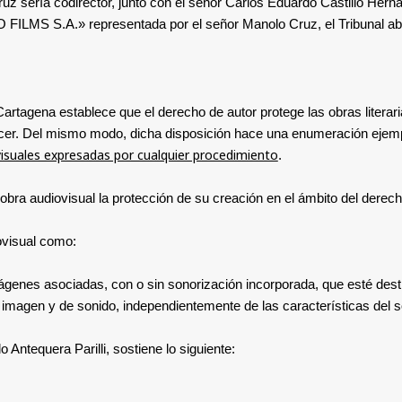
uz sería codirector, junto con el señor Carlos Eduardo Castillo Hern
 FILMS S.A.» representada por el señor Manolo Cruz, el Tribunal ab
artagena establece que el derecho de autor protege las obras literaria
cer. Del mismo modo, dicha disposición hace una enumeración ejempli
isuales expresadas por cualquier procedimiento
.
a obra audiovisual la protección de su creación en el ámbito del derech
iovisual como:
genes asociadas, con o sin sonorización incorporada, que esté dest
imagen y de sonido, independientemente de las características del so
 Antequera Parilli, sostiene lo siguiente: