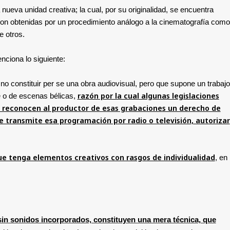
ueva unidad creativa; la cual, por su originalidad, se encuentra
on obtenidas por un procedimiento análogo a la cinematografía como
e otros.
nciona lo siguiente:
o constituir per se una obra audiovisual, pero que supone un trabajo
razón por la cual algunas legislaciones
e o de escenas bélicas,
, le reconocen al productor de esas grabaciones un derecho de
e transmite esa programación por radio o televisión, autorizar
e tenga elementos creativos con rasgos de individualidad
, en
 sin sonidos incorporados, constituyen una mera técnica, que