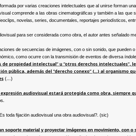
rmada por varias creaciones intelectuales que al unirse forman una n
isual comprende a las obras cinematográficas y también a las que s
deoclips, novelas, series, documentales, reportajes periodísticos, entr
diovisual para ser considerada como obra, el autor antes señalado me
aciones de secuencias de imágenes, con o sin sonido, que pueden o n
conómico, como ocurre con la transmisión de eventos de diversa índol
chos de propiedad intelectual” u “otros derechos intelectuales”
ción pública, además del “derecho conexo” (…) al organismo qu
es
(…)
expresión audiovisual estará protegida como obra, siempre qu
os.
 toda fijación audiovisual una obra audiovisual?. (sic)
n un soporte material y proyectar imágenes en movimiento, con o